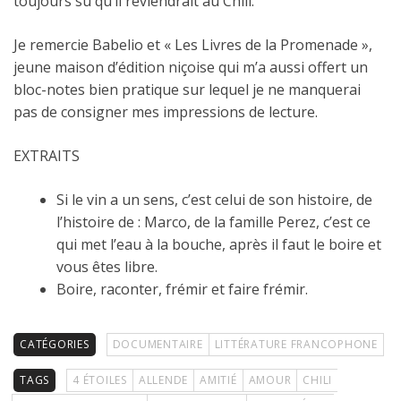
toujours su qu’il reviendrait au Chili.
Je remercie Babelio et « Les Livres de la Promenade »,
jeune maison d’édition niçoise qui m’a aussi offert un
bloc-notes bien pratique sur lequel je ne manquerai
pas de consigner mes impressions de lecture.
EXTRAITS
Si le vin a un sens, c’est celui de son histoire, de
l’histoire de : Marco, de la famille Perez, c’est ce
qui met l’eau à la bouche, après il faut le boire et
vous êtes libre.
Boire, raconter, frémir et faire frémir.
CATÉGORIES
DOCUMENTAIRE
LITTÉRATURE FRANCOPHONE
TAGS
4 ÉTOILES
ALLENDE
AMITIÉ
AMOUR
CHILI