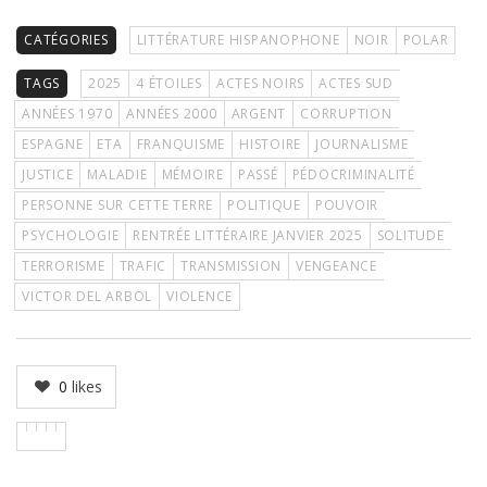
CATÉGORIES
LITTÉRATURE HISPANOPHONE
NOIR
POLAR
TAGS
2025
4 ÉTOILES
ACTES NOIRS
ACTES SUD
ANNÉES 1970
ANNÉES 2000
ARGENT
CORRUPTION
ESPAGNE
ETA
FRANQUISME
HISTOIRE
JOURNALISME
JUSTICE
MALADIE
MÉMOIRE
PASSÉ
PÉDOCRIMINALITÉ
PERSONNE SUR CETTE TERRE
POLITIQUE
POUVOIR
PSYCHOLOGIE
RENTRÉE LITTÉRAIRE JANVIER 2025
SOLITUDE
TERRORISME
TRAFIC
TRANSMISSION
VENGEANCE
VICTOR DEL ARBOL
VIOLENCE
0
likes