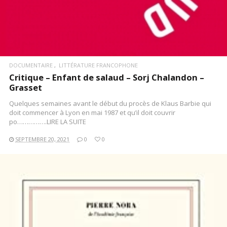
DOCUMENTAIRE
LITTÉRATURE FRANCOPHONE
Critique – Enfant de salaud – Sorj Chalandon –
Grasset
Quelques semaines avant le début du procès de Klaus Barbie qui
doit commencer à Lyon en mai 1987 et qu’il doit couvrir
po…………….LIRE LA SUITE
SEPTEMBRE 20, 2021
0
0