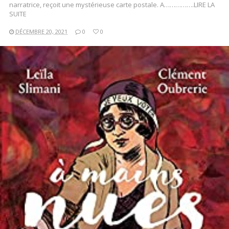
narratrice, reçoit une mystérieuse carte postale. A…………….LIRE LA
SUITE
DÉCEMBRE 20, 2021
0
0
LIRE LA SUITE