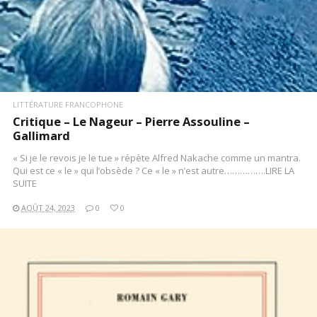
LITTÉRATURE FRANCOPHONE
Critique – Le Nageur – Pierre Assouline –
Gallimard
« Si je le revois je le tue » répète Alfred Nakache comme un mantra.
Qui est ce « le » qui l’obsède ? Ce « le » n’est autre…………….LIRE LA
SUITE
AOÛT 24, 2023
0
0