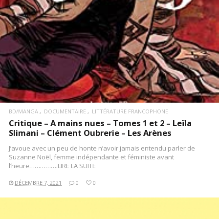
BD/MANGA
DOCUMENTAIRE
LITTÉRATURE FRANCOPHONE
Critique – A mains nues – Tomes 1 et 2 – Leïla
Slimani – Clément Oubrerie – Les Arènes
J’avoue avec un peu de honte n’avoir jamais entendu parler de
Suzanne Noël, femme indépendante et féministe avant
l’heure…………….LIRE LA SUITE
DÉCEMBRE 7, 2021
0
0