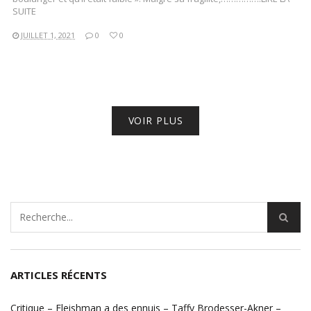
SUITE
JUILLET 1, 2021
0
0
VOIR PLUS
ARTICLES RÉCENTS
Critique – Fleishman a des ennuis – Taffy Brodesser-Akner –