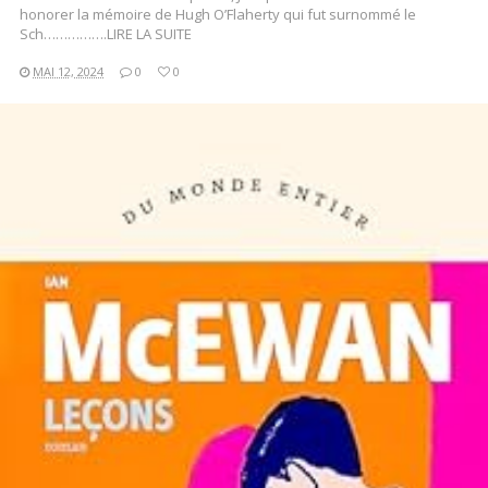
honorer la mémoire de Hugh O’Flaherty qui fut surnommé le
Sch…………….LIRE LA SUITE
MAI 12, 2024
0
0
LIRE LA SUITE