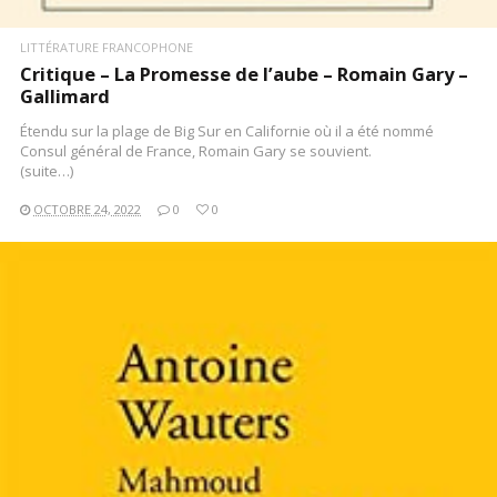
LITTÉRATURE FRANCOPHONE
Critique – La Promesse de l’aube – Romain Gary –
Gallimard
Étendu sur la plage de Big Sur en Californie où il a été nommé
Consul général de France, Romain Gary se souvient.
(suite…)
OCTOBRE 24, 2022
0
0