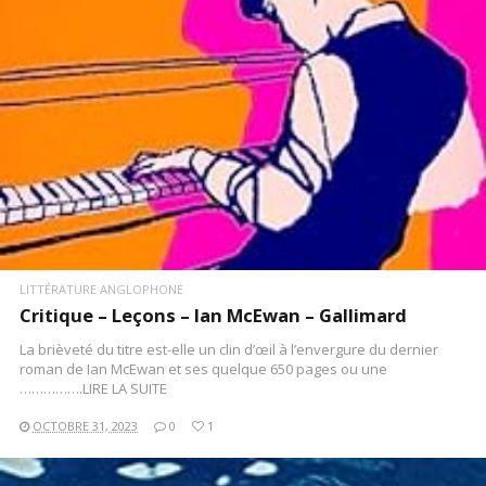
LITTÉRATURE ANGLOPHONE
Critique – Leçons – Ian McEwan – Gallimard
La brièveté du titre est-elle un clin d’œil à l’envergure du dernier
roman de Ian McEwan et ses quelque 650 pages ou une
…………….LIRE LA SUITE
OCTOBRE 31, 2023
0
1