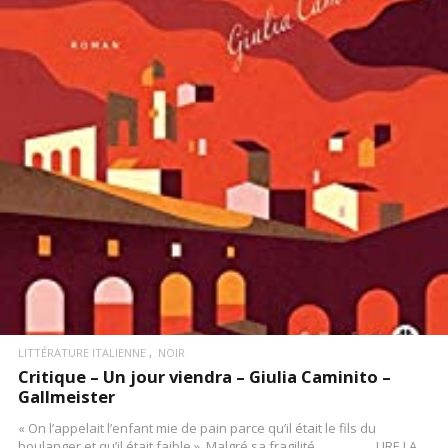
LIRE LA SUITE
LITTÉRATURE ITALIENNE
NOIR
Critique – Un jour viendra – Giulia Caminito –
Gallmeister
« On l’appelait l’enfant mie de pain parce qu’il était le fils du
boulanger et qu’il était faible ». Malgré sa fragilité,…………….LIRE LA