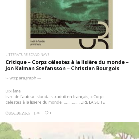
LITTÉRATURE SCANDINAVE
Critique – Corps célestes à la lisière du monde –
Jon Kalman Stefansson – Christian Bourgois
!– wp:paragraph —
Dixième
livre de l’auteur islandais traduit en français, « Corps
célestes à la lisière du monde …………….LIRE LA SUITE
MAI 28, 2026
0
1