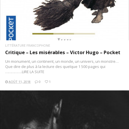
LITTÉRATURE FRANCOPHONE
Critique – Les misérables – Victor Hugo – Pocket
Un monument, un continent, un monde, un univers, un monstre…
Que dire de plus à la lecture des quelque 1 500 pages qui
…………….LIRE LA SUITE
AOÛT 11, 2018
0
1