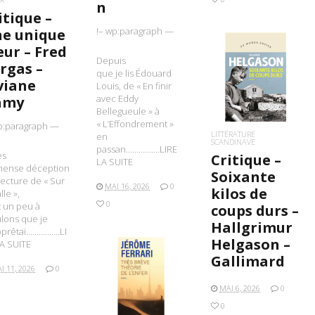
n
itique –
!– wp:paragraph —
e unique
eur – Fred
Depuis
rgas –
que je lis Édouard
LIRE LA SUITE
viane
Louis, de « En finir
avec Eddy
amy
Bellegueule » à
« L’Effondrement »
p:paragraph —
LITTÉRATURE
en
SCANDINAVE
passan…………….LIRE
ès
Critique –
LA SUITE
mmense déception
Soixante
 lecture de « Sur
MAI 16, 2026
0
kilos de
lle »,
0
t un peu à
coups durs –
lons que je
Hallgrimur
pprêtai…………….LI
Helgason –
A SUITE
Gallimard
I 11, 2026
0
LIRE LA SUITE
MAI 6, 2026
0
0