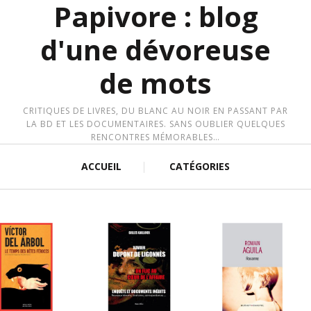
Papivore : blog
d'une dévoreuse
de mots
CRITIQUES DE LIVRES, DU BLANC AU NOIR EN PASSANT PAR
LA BD ET LES DOCUMENTAIRES. SANS OUBLIER QUELQUES
RENCONTRES MÉMORABLES…
ACCUEIL
CATÉGORIES
IRE LA SUITE
LIRE LA SUITE
LIRE LA SUITE