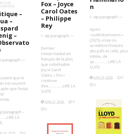
Fox – Joyce
ÉRATURE
n
NCOPHONE
Carol Oates
itique –
!– wp:paragraph —
– Philippe
ua –
Rey
spard
Après
nig –
« Judéobsessions »
!– wp:paragraph —
(2025), essai où
Observato
se mêlent l’histoire
Dernier
e
des Juifs et celle, plus
roman traduit en
intime, de
français de la plus
p:paragraph —
sa…………….LIRE LA
que nobélisable
SUITE
Joyce Carol
Oates, « Fox »
souvent que le
JUIN 23, 2026
0
continue
an est souvent
0
d’ex…………….LIRE LA
 apte que l’essai
SUITE
sir
monde.
JUIN 21, 2026
0
0
wp:paragraph –
…….LIRE LA
LIRE LA SUITE
TE
IN 10, 2026
0