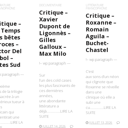
ÉRATURE
DOCUMENTAIRE
LITTÉRATURE
PANOPHONE
FRANCOPHONE
Critique –
Critique –
Xavier
Roxanne –
itique –
Dupont de
Romain
 Temps
Ligonnès –
Aguila –
s bêtes
Gilles
Buchet-
roces –
Galloux –
Chastel
ctor Del
Max Milo
bol –
!– wp:paragraph —
!– wp:paragraph —
tes Sud
C’est
p:paragraph —
Sur
aux sons d’un néon
l’un des cold cases
qui clignote que
les plus fascinants de
xième
Roxanne se réveille
ces dernières
 de la trilogie
dans une
années,
sacrée à un
clinique où elle a
une abondante
érieux tueur à
subi une
littérature a
es
cu…………….LIRE LA
déjà…………….LIRE LA
cain qui
SUITE
SUITE
entirait une
………….LIRE LA
JUILLET 13, 2026
JUILLET 14, 2026
TE