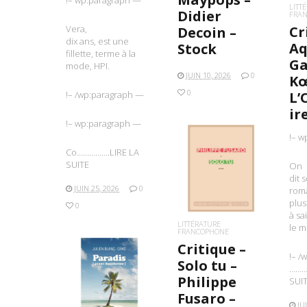
!– wp:paragraph —
LITT
Didier
FRA
Vera,
Cr
Decoin –
dix ans, est une
Aq
Stock
fillette, terme à la
Ga
mode, HPI.
JUIN 10, 2026
0
Kœ
0
!– /wp:paragraph —
L’
ir
!– wp:paragraph —
!– w
Co…………….LIRE LA
SUITE
On
LIRE LA SUITE
dit 
JUIN 25, 2026
0
rom
plus
0
à sai
LITTÉRATURE
le 
FRANCOPHONE
Critique –
!– /
Solo tu –
………
Philippe
SUI
LIRE LA SUITE
Fusaro –
JU