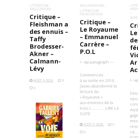
LITTÉRATURE
DOCUMENTAIRE
LITT
ANGLOPHONE
HIS
LITTÉRATURE
FRANCOPHONE
Critique –
NOIR
Critique –
Fleishman a
Cr
Le Royaume
des ennuis –
Le
– Emmanuel
Taffy
de
Carrère –
Brodesser-
fé
P.O.L
Akner –
Vi
Calmann-
Ar
!– wp:paragraph —
Lévy
Ac
Commencée
!– w
à sa sortie en 2014,
AOÛT 5, 2026
0
j’avais abandonné la
0
lecture du
Deu
« Royaume »
opus
aux environs de la
con
trois c…………….LIRE LA
myst
SUITE
gag
mexi
LIRE LA SUITE
AOÛT 3, 2026
0
ress
ce…
0
SUI