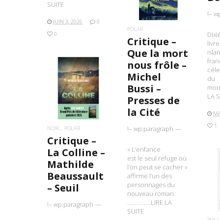
SUITE
!– w
JUIN 3, 2026
0
POLAR
0
Dix
Critique –
livr
Que la mort
isla
fran
nous frôle –
céle
Michel
du
Bussi –
mon
LIRE LA SUITE
LA S
Presses de
la Cité
MA
1
NOIR
POLAR
!– wp:paragraph —
Critique –
« L’enfance
La Colline –
est le seul refuge où
Mathilde
l’on peut se cacher »
Beaussault
affirme l’un des
L
personnages du
– Seuil
nouveau roman
…………….LIRE LA
!– wp:paragraph —
SUITE
POLA