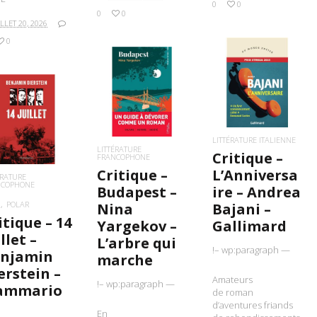
0
0
0
0
ILLET 20, 2026
0
LIRE LA SUITE
LIRE LA SUITE
IRE LA SUITE
LITTÉRATURE ITALIENNE
LITTÉRATURE
Critique –
FRANCOPHONE
Critique –
L’Anniversa
ÉRATURE
NCOPHONE
Budapest –
ire – Andrea
POLAR
Nina
Bajani –
itique – 14
Yargekov –
Gallimard
llet –
L’arbre qui
!– wp:paragraph —
njamin
marche
erstein –
Amateurs
!– wp:paragraph —
ammario
de roman
d’aventures friands
En