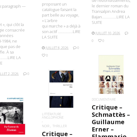
de rebondissements,
proposant un
le dernier roman du
p:paragraph —
catalogue faisant la
Transalpin Andrea
part belle au voyage,
Bajan…………….LIRE LA
« L’arbre
SUITE
et », qui clôt la
qui marche » a déjà à
ogie consacrée
son actif …………….LIRE
JUILLET 10, 2026
 années
LA SUITE
-1984, ne
0
0
que pas de
JUILLET 8, 2026
0
fle. À sa
0
……….LIRE LA
TE
ILLET 2, 2026
0
LIRE LA SUITE
LIRE LA SUITE
DOCUMENTAIRE
Critique –
Schmattès –
LITTÉRATURE
IRE LA SUITE
ANGLOPHONE
Guillaume
NOIR
THRILLER
Erner –
Critique –
Flammario