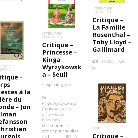
LIRE LA SUITE
LITTÉRATURE
ANGLOPHONE
Critique –
La Famille
Rosenthal –
LITTÉRATURE
FRANCOPHONE
Toby Lloyd –
IRE LA SUITE
Critique –
Gallimard
Princesse –
Kinga
JUIN 5, 2026
0
Wyrzykowsk
ÉRATURE
0
DINAVE
a – Seuil
itique –
rps
!– wp:paragraph —
lestes à la
De
sière du
Kinga Wyrzykowska,
LIRE LA SUITE
nde – Jon
j’avais beaucoup
alman
aimé « Patte
blanche »
efansson
(2022), premier
Christian
NOIR
roman pour adultes
Critique –
urgois
de l…………….LIRE LA