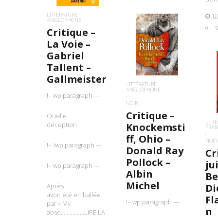
LITTÉRATURE
JU
ANGLOPHONE
0
Critique –
La Voie –
LIRE LA SUITE
Gabriel
Tallent –
Gallmeister
L
LITTÉRATURE
ANGLOPHONE
!– wp:paragraph —
NOIR
Critique –
Quelle
LITT
déception !
Knockemsti
FRA
ff, Ohio –
NOIR
!– /wp:paragraph —
Donald Ray
Cr
Pollock –
jui
!– wp:paragraph —
Albin
Be
Michel
Après
Di
avoir été emballée
Fl
!– wp:paragraph —
par « My
n
abso…………….LIRE LA