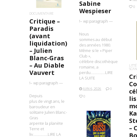
Sabine
0
Wespieser
DOCUMENTAIRE
Critique –
!– wp:paragraph —
Paradis
Nous
(avant
sommes au début
L
liquidation)
des années 1980.
– Julien
Même si le « Piper
Club »,
Blanc-Gras
célèbre discothèque
– Au Diable
LITT
romaine, a
SCAN
Vauvert
perdu…………….LIRE
Cr
LA SUITE
Co
!– wp:paragraph —
JUIN 6, 2026
0
cé
Depuis
0
li
plus de vingt ans, le
mo
baroudeur en
K
solitaire Julien Blanc-
Gras
St
arpente la planète
– 
Terre et
LIRE LA SUITE
Bo
liv…………….LIRE LA