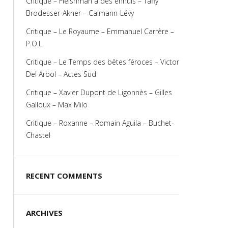
Critique – Fleishman a des ennuis – Taffy
Brodesser-Akner – Calmann-Lévy
Critique – Le Royaume – Emmanuel Carrère –
P.O.L
Critique – Le Temps des bêtes féroces – Victor
Del Arbol – Actes Sud
Critique – Xavier Dupont de Ligonnès – Gilles
Galloux – Max Milo
Critique – Roxanne – Romain Aguila – Buchet-
Chastel
RECENT COMMENTS
ARCHIVES