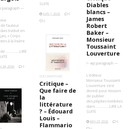
SUITE
Diables
p:paragraph —
blancs –
JUIN 1, 2026
0
James
ième
0
Robert
e de l’auteur
ndais traduit en
Baker –
çais, « Corps
Monsieur
stes à la lisière
Toussaint
de …………….LIRE
Louverture
LIRE LA SUITE
UITE
!– wp:paragraph —
I 28, 2026
0
L’éditeur
DOCUMENTAIRE
Monsieur Toussaint
Critique –
Louverture s’est
Que faire de
donné pour mission
de publier
la
des pépites tombées
littérature
IRE LA SUITE
dans …………….LIRE LA
? – Édouard
SUITE
Louis –
MAI 23, 2026
0
Flammario
0
R