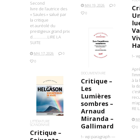
Second
MAI 19, 2026
0
Cr
livre de l’autrice des
0
Un
« Saules » salué par
la critique
lu
et auréolé du
Va
prestigieux grand prix
Vi
d…………….LIRE LA
SUITE
H
LIRE LA SUITE
MAI 17, 2026
0
!– w
0
Apr
DOCUMENTAIRE
l’i
Critique –
à la
la da
Les
c’es
Lumières
LIRE LA SUITE
recu
sombres –
m’a
RE L
Arnaud
Miranda –
MA
LITTÉRATURE
Gallimard
SCANDINAVE
0
Critique –
!– wp:paragraph —