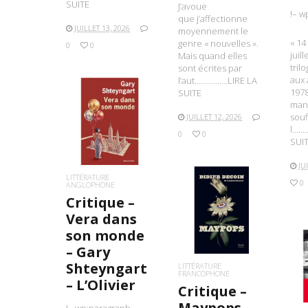
SUITE
J’avoue
!– w
que j’affectionne
JUILLET 13, 2026
moyennement le
« 14
genre « nouvelles ».
0
0
juill
Mais quand elles
tril
sont écrites par
aux
l’aut…………….LIRE LA
1978
SUITE
man
souf
JUILLET 12, 2026
LIRE LA SUITE
l……
0
0
SUI
JU
LITTÉRATURE
0
ANGLOPHONE
Critique –
LIRE LA SUITE
Vera dans
son monde
– Gary
L
Shteyngart
LITTÉRATURE
FRANCOPHONE
– L’Olivier
Critique –
Maypops –