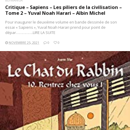
BD/MANGA
Critique – Sapiens – Les piliers de la civilisation –
Tome 2 – Yuval Noah Harari – Albin Michel
Pour inaugurer le deuxième volume en bande dessinée de son
essai « Sapiens », Yuval Noah Harari prend pour point de
dépar…………….LIRE LA SUITE
NOVEMBRE 25, 2021
0
0