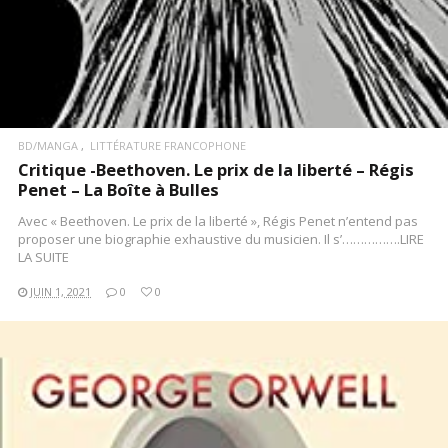
BD/MANGA
LITTÉRATURE FRANCOPHONE
Critique -Beethoven. Le prix de la liberté – Régis
Penet – La Boîte à Bulles
Avec « Beethoven. Le prix de la liberté », Régis Penet n’entend pas
proposer une biographie exhaustive du musicien. Il s’…………….LIRE
LA SUITE
JUIN 1, 2021
0
0