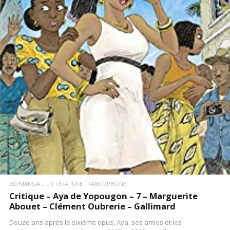
LIRE LA SUITE
BD/MANGA
LITTÉRATURE FRANCOPHONE
Critique – Aya de Yopougon – 7 – Marguerite
Abouet – Clément Oubrerie – Gallimard
Douze ans après le sixième opus, Aya, ses amies et les