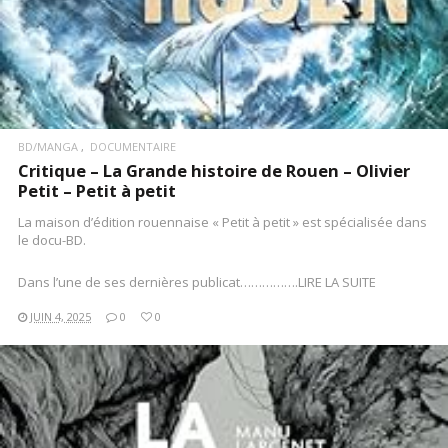
BD/MANGA
DOCUMENTAIRE
Critique – La Grande histoire de Rouen – Olivier
Petit – Petit à petit
La maison d’édition rouennaise « Petit à petit » est spécialisée dans
le docu-BD.
Dans l’une de ses dernières publicat…………….LIRE LA SUITE
JUIN 4, 2025
0
0