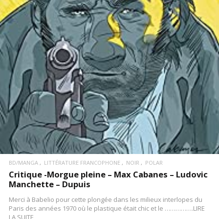
LIRE LA SUITE
BD/MANGA
LITTÉRATURE FRANCOPHONE
NOIR
POLAR
Critique -Morgue pleine – Max Cabanes – Ludovic
Manchette – Dupuis
Merci à Babelio pour cette plongée dans les milieux interlopes du
Paris des années 1970 où le plastique était chic et le …………….LIRE
LA SUITE