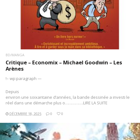
BD/MANGA
Critique – Economix – Michael Goodwin – Les
Arènes
!– wp:paragraph —
Depuis
environ une soixantaine d’années, la bande dessinée a investi le
réel dans une démarche plus o…………….LIRE LA SUITE
DÉCEMBRE 18, 2025
0
0