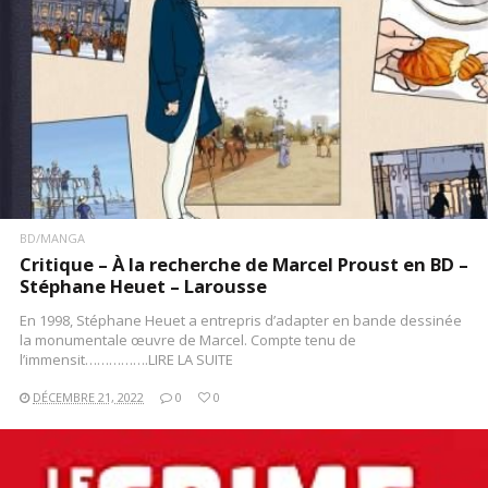
BD/MANGA
Critique – À la recherche de Marcel Proust en BD –
Stéphane Heuet – Larousse
En 1998, Stéphane Heuet a entrepris d’adapter en bande dessinée
la monumentale œuvre de Marcel. Compte tenu de
l’immensit…………….LIRE LA SUITE
DÉCEMBRE 21, 2022
0
0