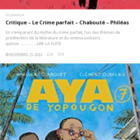
BD/MANGA
Critique – Le Crime parfait – Chabouté – Philéas
En s’emparant du mythe du crime parfait, l’un des thèmes de
prédilection de la littérature et du cinéma policiers,
quinze…………….LIRE LA SUITE
NOVEMBRE 15, 2022
0
0