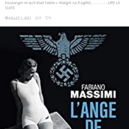
boulanger et qu’il était faible ». Malgré sa fragilité,…………….LIRE LA
SUITE
JUILLET 1, 2021
0
0
LIRE LA SUITE