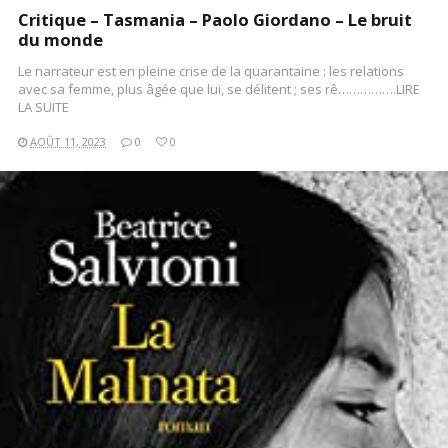
Critique – Tasmania – Paolo Giordano – Le bruit
du monde
Le narrateur est en pleine crise de la quarantaine : les relations
avec sa femme, plus âgée que lui, se délitent ; ses rê…………….LIRE
LA SUITE
AOÛT 11, 2023
0
0