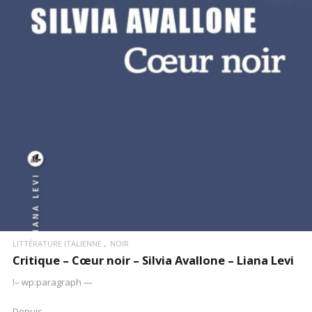
LIRE LA SUITE
LITTÉRATURE ITALIENNE
NOIR
Critique – Cœur noir – Silvia Avallone – Liana Levi
!– wp:paragraph —
Depuis