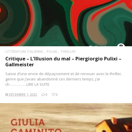
LITTÉRATURE ITALIENNE
POLAR
THRILLER
Critique – L’Illusion du mal – Piergiorgio Pulixi –
Gallmeister
Saisie d’une envie de dépaysement et de renouer avec le thriller,
genre que j’avais abandonné ces derniers temps, j’ai
ch…………….LIRE LA SUITE
DÉCEMBRE 1, 2022
0
0