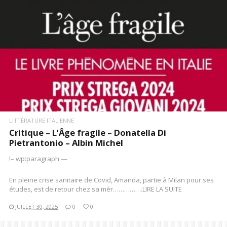
LITTÉRATURE ITALIENNE
Critique – L’Âge fragile – Donatella Di
Pietrantonio – Albin Michel
!– wp:paragraph —
En pleine crise sanitaire de Covid, Amanda, partie à Milan pour ses
études, est de retour chez sa mèr…………….LIRE LA SUITE
JUILLET 30, 2025
0
0