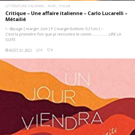
LITTÉRATURE ITALIENNE
NOIR
POLAR
Critique – Une affaire italienne – Carlo Lucarelli –
Métailié
!-- @page { margin: 2cm } P { margin-bottom: 0.21cm } --
C’est la première fois que je rencontre le comm…………….LIRE LA
SUITE
AOÛT 31, 2021
0
0