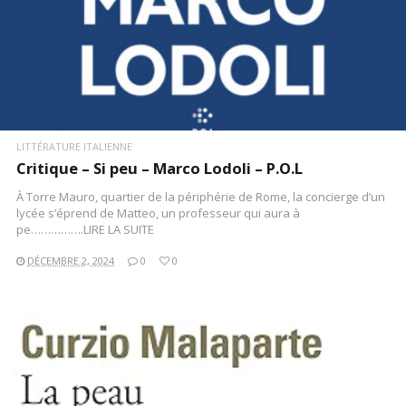
LITTÉRATURE ITALIENNE
Critique – Si peu – Marco Lodoli – P.O.L
À Torre Mauro, quartier de la périphérie de Rome, la concierge d’un
lycée s’éprend de Matteo, un professeur qui aura à
pe…………….LIRE LA SUITE
DÉCEMBRE 2, 2024
0
0