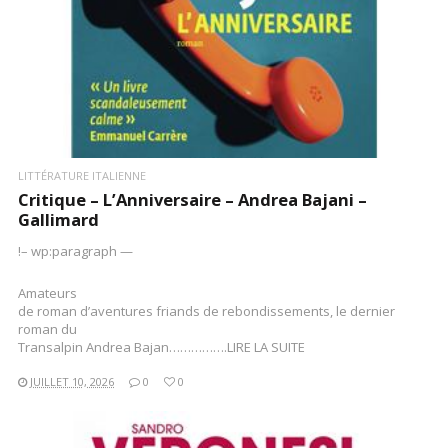
LITTÉRATURE ITALIENNE
Critique – L’Anniversaire – Andrea Bajani –
Gallimard
!– wp:paragraph —
Amateurs
de roman d’aventures friands de rebondissements, le dernier
roman du
Transalpin Andrea Bajan…………….LIRE LA SUITE
JUILLET 10, 2026
0
0