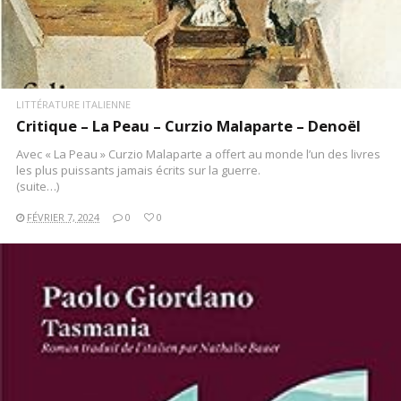
LITTÉRATURE ITALIENNE
Critique – La Peau – Curzio Malaparte – Denoël
Avec « La Peau » Curzio Malaparte a offert au monde l’un des livres
les plus puissants jamais écrits sur la guerre.
(suite…)
FÉVRIER 7, 2024
0
0