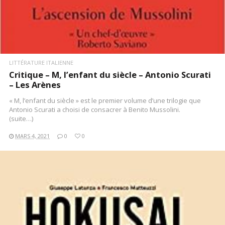
LITTÉRATURE ITALIENNE
Critique – M, l’enfant du siècle – Antonio Scurati
– Les Arènes
« M, l’enfant du siècle » est le premier volume d’une trilogie que
Antonio Scurati a choisi de consacrer à Benito Mussolini.
(suite…)
MARS 4, 2021
0
0