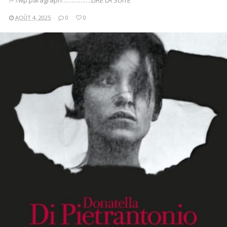
!– /wp:paragraph…………….LIRE LA SUITE
AOÛT 4, 2025
0
0
LIRE LA SUITE