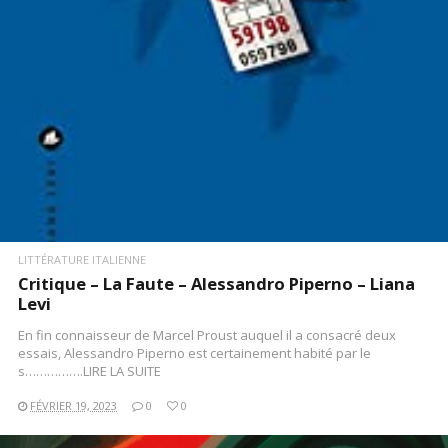
LITTÉRATURE ITALIENNE
Critique – La Faute – Alessandro Piperno – Liana
Levi
En fin connaisseur de Marcel Proust auquel il a consacré deux
essais, Alessandro Piperno est certainement habité par le
s…………….LIRE LA SUITE
FÉVRIER 19, 2023
0
0