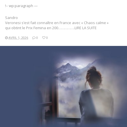
!– wp:paragraph —
Sandro
Veronesi s’est fait connaître en France avec « Chaos calme »
qui obtint le Prix Femina en 200…………….LIRE LA SUITE
AVRIL 1, 2026
0
0