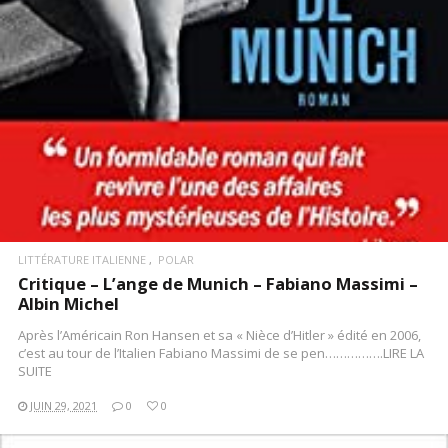
LITTÉRATURE ITALIENNE
POLAR
Critique – L’ange de Munich – Fabiano Massimi –
Albin Michel
Après l’Américain Ron Hansen et sa « Nièce d’Hitler » édité en 2006,
c’est au tour de l’Italien Fabiano Massimi de se pen…………….LIRE LA
SUITE
JUIN 29, 2021
0
0