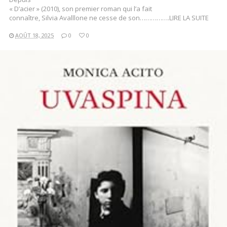
« D’acier » (2010), son premier roman qui l’a fait
connaître, Silvia Avalllone ne cesse de son…………….LIRE LA SUITE
AOÛT 18, 2025
0
0
LIRE LA SUITE