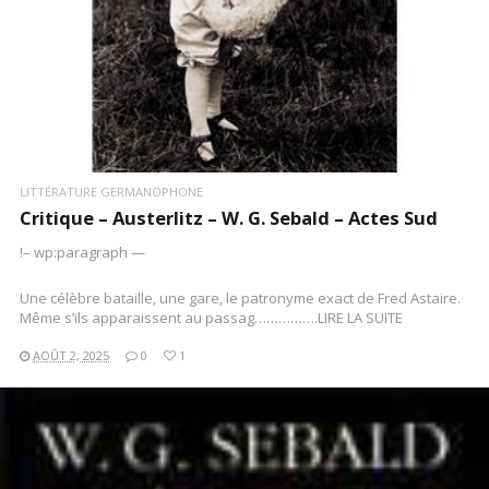
LITTÉRATURE GERMANOPHONE
Critique – Austerlitz – W. G. Sebald – Actes Sud
!– wp:paragraph —
Une célèbre bataille, une gare, le patronyme exact de Fred Astaire.
Même s’ils apparaissent au passag…………….LIRE LA SUITE
AOÛT 2, 2025
0
1