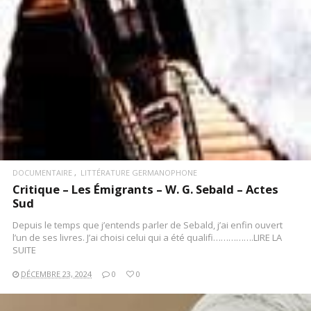
DOCUMENTAIRE
LITTÉRATURE GERMANOPHONE
Critique – Les Émigrants – W. G. Sebald – Actes
Sud
Depuis le temps que j’entends parler de Sebald, j’ai enfin ouvert
l’un de ses livres. J’ai choisi celui qui a été qualifi…………….LIRE LA
SUITE
DÉCEMBRE 23, 2024
0
0