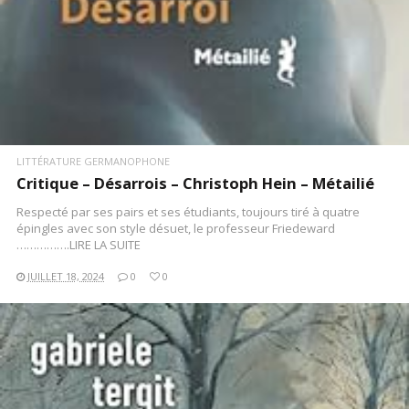
LITTÉRATURE GERMANOPHONE
Critique – Désarrois – Christoph Hein – Métailié
Respecté par ses pairs et ses étudiants, toujours tiré à quatre
épingles avec son style désuet, le professeur Friedeward
…………….LIRE LA SUITE
JUILLET 18, 2024
0
0