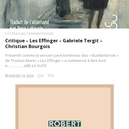
LITTÉRATURE GERMANOPHONE
Critique – Les Effinger – Gabriele Tergit –
Christian Bourgois
Présenté comme la version juive berlinoise des « Buddenbrook »
de Thomas Mann, « Les Effinger » a commencé à être écrit
e…………….LIRE LA SUITE
JANVIER 14, 2024
0
0