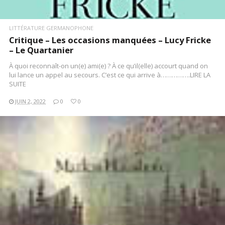
LITTÉRATURE GERMANOPHONE
Critique – Les occasions manquées – Lucy Fricke
– Le Quartanier
À quoi reconnaît-on un(e) ami(e) ? À ce qu’il(elle) accourt quand on
lui lance un appel au secours. C’est ce qui arrive à…………….LIRE LA
SUITE
JUIN 2, 2022
0
0