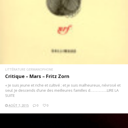
LITTÉRATURE GERMANOPHONE
Critique – Mars – Fritz Zorn
« Je suis jeune et riche et cultivé ; et je suis malheureux, névrosé et
seul. Je descends d’une des meilleures familles d…………….LIRE LA
SUITE
AOÛT 7, 2015
0
0