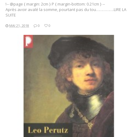
!-- @page { margin: 2cm } P { margin-bottom: 0.21cm } --
Après avoir avalé la somme, pourtant pas du tou…………….LIRE LA
SUITE
MAI 21, 2018
0
0
LIRE LA SUITE