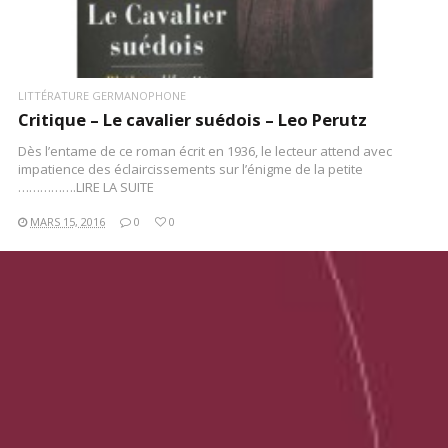
LITTÉRATURE GERMANOPHONE
Critique – Le cavalier suédois – Leo Perutz
Dès l’entame de ce roman écrit en 1936, le lecteur attend avec
impatience des éclaircissements sur l’énigme de la petite
…………….LIRE LA SUITE
MARS 15, 2016
0
0