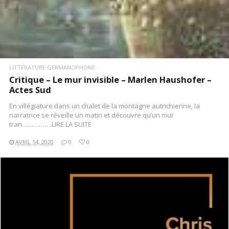
LITTÉRATURE GERMANOPHONE
Critique – Le mur invisible – Marlen Haushofer –
Actes Sud
En villégiature dans un chalet de la montagne autrichienne, la
narratrice se réveille un matin et découvre qu’un mur
tran…………….LIRE LA SUITE
AVRIL 14, 2020
0
0