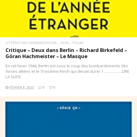
LITTÉRATURE GERMANOPHONE
NOIR
POLAR
Critique – Deux dans Berlin – Richard Birkefeld –
Göran Hachmeister – Le Masque
En cet hiver 1944, Berlin est sous le coup des bombardements des
forces alliées et le Troisième Reich qui devait durer 1 …………….LIRE
LA SUITE
FÉVRIER 8, 2023
0
0