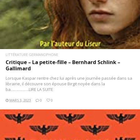
LITTÉRATURE GERMANOPHONE
Critique – La petite-fille – Bernhard Schlink –
Gallimard
Lorsque Kaspar rentre chez lui après une journée passée dans sa
librairie, il découvre son épouse Birgit noyée dans la
ba…………….LIRE LA SUITE
MARS 3, 2023
0
0