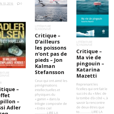
IN 10, 2016
0
LIRE LA SUITE
LITTÉRATURE
SCANDINAVE
Critique –
D’ailleurs
LITTÉRATURE
SCANDINAVE
IRE LA SUITE
les poissons
Critique –
n’ont pas de
Ma vie de
pieds – Jon
pingouin –
Kalman
Katarina
Stefansson
ÉRATURE
Mazetti
DINAVE
Ceux qui ont aimé les
R
Reprenant les
pérégrinations
itique –
ficelles qui ont fait le
intellectuelles et
succès du « Mec de
effet
physiques du
la tombe d’à côté », à
« gamin » dans la
pillon –
savoir la rencontre
trilogie composée de
ssi Adler
de deux êtres que
« Entre ciel
to…………….LIRE LA
sen
…………….LIRE LA