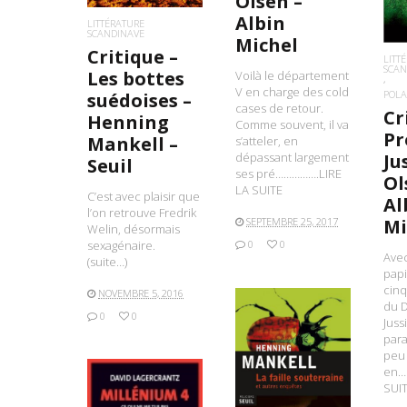
Olsen –
Albin
LITTÉRATURE
SCANDINAVE
Michel
Critique –
LITT
SCAN
Les bottes
Voilà le département
V en charge des cold
POLA
suédoises –
cases de retour.
Cr
Henning
Comme souvent, il va
Pr
Mankell –
s’atteler, en
Ju
dépassant largement
Seuil
ses pré…………….LIRE
Ol
LA SUITE
C’est avec plaisir que
Al
l’on retrouve Fredrik
Mi
SEPTEMBRE 25, 2017
Welin, désormais
sexagénaire.
0
0
Avec
(suite…)
papi
cin
NOVEMBRE 5, 2016
du 
0
0
Juss
para
peu
en…
LIRE LA SUITE
SUI