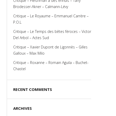
Critique – Fleishman a des ennuis – Taffy
Brodesser-Akner – Calmann-Lévy
Critique – Le Royaume – Emmanuel Carrère –
P.O.L
Critique – Le Temps des bêtes féroces – Victor
Del Arbol – Actes Sud
Critique – Xavier Dupont de Ligonnès – Gilles
Galloux – Max Milo
Critique – Roxanne – Romain Aguila – Buchet-
Chastel
RECENT COMMENTS
ARCHIVES