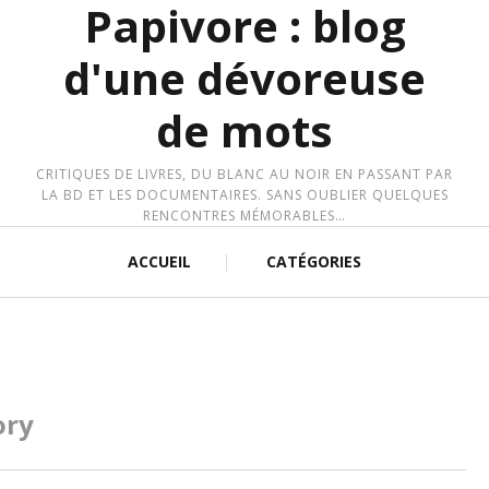
Papivore : blog
d'une dévoreuse
de mots
CRITIQUES DE LIVRES, DU BLANC AU NOIR EN PASSANT PAR
LA BD ET LES DOCUMENTAIRES. SANS OUBLIER QUELQUES
RENCONTRES MÉMORABLES…
ACCUEIL
CATÉGORIES
ory