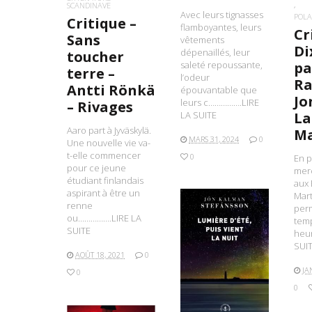
SCANDINAVE
Avec leurs tignasses
POLA
Critique –
flamboyantes, leurs
Cr
Sans
vêtements
Di
dépenaillés, leur
toucher
saleté repoussante,
pa
terre –
l’odeur
Ra
Antti Rönkä
épouvantable que
Jo
leurs c…………….LIRE
– Rivages
LA SUITE
La
Aaro part à Jyväskylä.
Ma
MARS 31, 2024
0
Une nouvelle vie va-
t-elle commencer
0
En p
pour ce jeune
merc
étudiant finlandais
aux 
aspirant à être un
Mart
renne
perm
ou…………….LIRE LA
tem
SUITE
heu
SUI
LIRE LA SUITE
AOÛT 18, 2021
0
JA
0
0