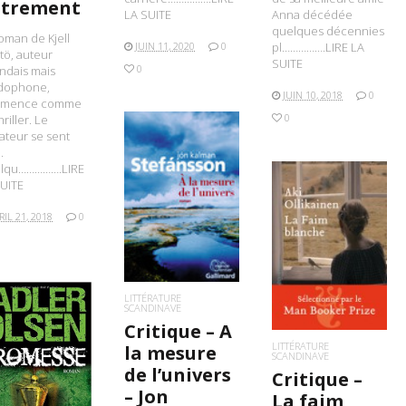
trement
LA SUITE
Anna décédée
quelques décennies
oman de Kjell
JUIN 11, 2020
0
pl…………….LIRE LA
ö, auteur
SUITE
0
andais mais
dophone,
JUIN 10, 2018
0
mence comme
0
hriller. Le
ateur se sent
.
lqu…………….LIRE
UITE
LIRE LA SUITE
RIL 21, 2018
0
LIRE LA SUITE
LITTÉRATURE
SCANDINAVE
Critique – A
LITTÉRATURE
la mesure
SCANDINAVE
IRE LA SUITE
de l’univers
Critique –
– Jon
La faim