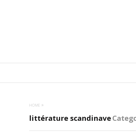
Navigation
principale
HOME
littérature scandinave
Categ