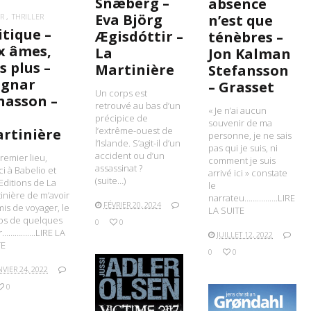
Snæberg –
absence
Eva Björg
n’est que
R
THRILLER
itique –
Ægisdóttir –
ténèbres –
x âmes,
La
Jon Kalman
s plus –
Martinière
Stefansson
gnar
– Grasset
Un corps est
nasson –
retrouvé au bas d’un
« Je n’ai aucun
précipice de
souvenir de ma
l’extrême-ouest de
rtinière
personne, je ne sais
l’Islande. S’agit-il d’un
pas qui je suis, ni
accident ou d’un
remier lieu,
comment je suis
assassinat ?
i à Babelio et
arrivé ici » constate
(suite…)
Editions de La
le
inière de m’avoir
narrateu…………….LIRE
FÉVRIER 20, 2024
is de voyager, le
LA SUITE
ps de quelques
0
0
r…………….LIRE LA
JUILLET 12, 2022
TE
0
0
NVIER 24, 2022
0