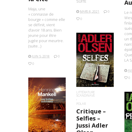
SUITE
Au
Maja, une
MARS 8, 2021
0
Le r
« connasse de
West
0
bourge » comme elle
finl
se définit, vient
sué
d’avoir 18 ans. Bien
com
jeune pour être
un t
jugée pour meurtre.
narr
(suite…)
épié
Que
JUIN 5, 2018
0
LIRE LA SUITE
LA S
0
AV
0
LITTÉRATURE
SCANDINAVE
POLAR
LIRE LA SUITE
Critique –
Selfies –
L
Jussi Adler