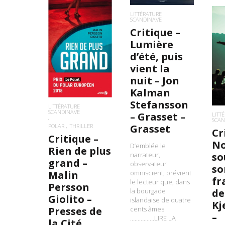
LITTÉRATURE
SCANDINAVE
Critique –
Lumière
LIRE LA SUITE
d’été, puis
L
vient la
nuit – Jon
Kalman
Stefansson
LITTÉRATURE
SCANDINAVE
– Grasset –
LITT
SCAN
Grasset
POLAR
THRILLER
Cr
Critique –
N
D’emblée le
Rien de plus
narrateur,
so
grand –
observateur
so
omniscient, prévient
Malin
fr
le lecteur que, dans
Persson
la bourgade
de
Giolito –
islandaise de quatre
Kj
cents âmes
Presses de
–
…………….LIRE LA
la Cité