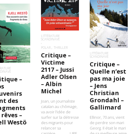
LIRE LA SUITE
LIRE LA SUITE
IRE LA SUITE
LITTÉRATURE
SCANDINAVE
POLAR
THRILLER
LITTÉRATURE
Critique –
SCANDINAVE
Victime
Critique –
2117 – Jussi
ÉRATURE
Quelle n’est
DINAVE
Adler Olsen
pas ma joie
itique –
– Albin
– Jens
os
Michel
Christian
uvenirs
Grondahl –
nt des
Joan, un journaliste
Gallimard
catalan au chômage,
agments
va avoir l’idée de
 rêves –
surfer sur la détresse
Ellinor, 70 ans, vient
ell Westö
des migrants pour
de perdre son mari
relancer sa
Georg. Il était le mari
carrière…………….LIRE
de sa meilleure amie