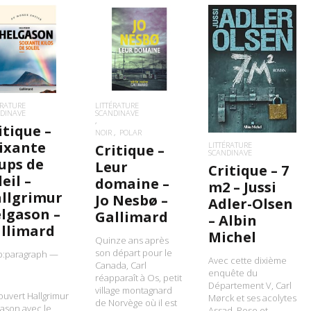
IRE LA SUITE
LIRE LA SUITE
LIRE LA SUITE
ÉRATURE
LITTÉRATURE
DINAVE
SCANDINAVE
itique –
NOIR
POLAR
ixante
LITTÉRATURE
Critique –
SCANDINAVE
ups de
Leur
Critique – 7
leil –
domaine –
m2 – Jussi
llgrimur
Jo Nesbø –
Adler-Olsen
lgason –
Gallimard
– Albin
llimard
Michel
Quinze ans après
son départ pour le
p:paragraph —
Avec cette dixième
Canada, Carl
enquête du
réapparaît à Os, petit
Département V, Carl
village montagnard
uvert Hallgrimur
Mørck et ses acolytes
de Norvège où il est
ason avec le
Assad, Rose et