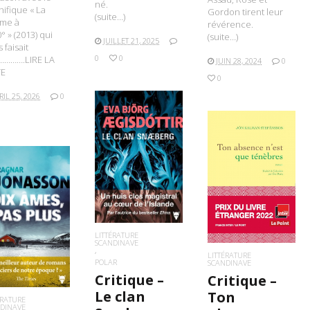
né.
ifique « La
Gordon tirent leur
(suite…)
me à
révérence.
° » (2013) qui
(suite…)
JUILLET 21, 2025
 faisait
0
0
………….LIRE LA
JUIN 28, 2024
0
TE
0
RIL 25, 2026
0
LIRE LA SUITE
LIRE LA SUITE
IRE LA SUITE
LITTÉRATURE
SCANDINAVE
LITTÉRATURE
POLAR
SCANDINAVE
Critique –
Critique –
Le clan
Ton
ÉRATURE
DINAVE