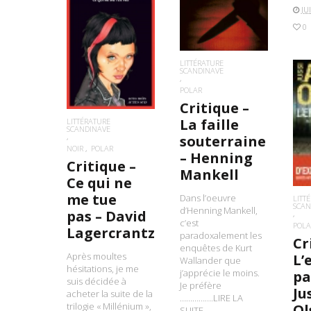
JU
0
LIRE LA SUITE
LITTÉRATURE
SCANDINAVE
POLAR
Critique –
La faille
LITTÉRATURE
L
SCANDINAVE
souterraine
NOIR
POLAR
– Henning
Critique –
Mankell
Ce qui ne
me tue
Dans l’oeuvre
LITT
SCAN
d’Henning Mankell,
pas – David
c’est
POLA
Lagercrantz
paradoxalement les
Cr
enquêtes de Kurt
Après moultes
L’
Wallander que
hésitations, je me
j’apprécie le moins.
pa
suis décidée à
Je préfère
Ju
acheter la suite de la
…………….LIRE LA
trilogie « Millénium »,
Ol
SUITE