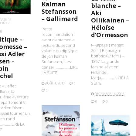
Kalman
blanche –
Stefansson
Aki
– Gallimard
Ollikainen –
ÉRATURE
DINAVE
Héloïse
Petite
R
d’Ormesson
recommandation :
itique –
avant d’entamer la
!-- @page { margin:
omesse –
lecture du second
2cm } P { margin-
volume du diptyque
ssi Adler
bottom: 0.21cm } --
de Jon Kalman
sen –
1867. La grande
Stefansson, il est
famine sévit en
bin
conseill…………….LIRE
Finlande.
LA SUITE
chel
Marja…………….LIRE LA
SUITE
AOÛT 1, 2017
0
 « L’effet
0
llon », la
DÉCEMBRE 14, 2016
quième aventure
0
0
Département V,
i Adler Olsen
issait tourner un
 en rond
………….LIRE LA
TE
LIRE LA SUITE