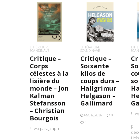
LIRE LA SUITE
LIRE LA SUITE
L
LITTÉRATURE
LITTÉRATURE
LITT
SCANDINAVE
SCANDINAVE
SCAN
Critique –
Critique –
Cr
Corps
Soixante
So
célestes à la
kilos de
co
lisière du
coups durs –
so
monde – Jon
Hallgrimur
Ha
Kalman
Helgason –
He
Stefansson
Gallimard
Ga
– Christian
!– w
MAI 6, 2026
0
Bourgois
0
J’ai
!– wp:paragraph —
déco
Helg