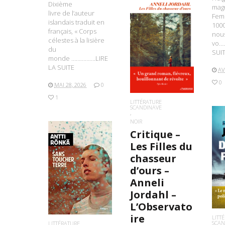
Dixième
magn
livre de l’auteur
Fem
islandais traduit en
1000
français, « Corps
nous
célestes à la lisière
vo…
LIRE LA SUITE
du
SUI
monde …………….LIRE
LA SUITE
AV
0
MAI 28, 2026
0
1
LITTÉRATURE
SCANDINAVE
NOIR
Critique –
Les Filles du
chasseur
L
d’ours –
LIRE LA SUITE
Anneli
Jordahl –
L’Observato
ire
LITT
SCAN
LITTÉRATURE