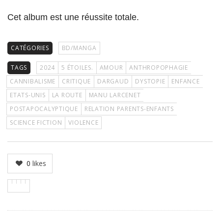
Cet album est une réussite totale.
CATÉGORIES
BD/MANGA
TAGS
2024
5 ÉTOILES.
AMOUR
ANTHROPOPHAGIE
CANNIBALISME
CRITIQUE
DARGAUD
DYSTOPIE
ENFANCE
ETATS-UNIS
LA ROUTE
MANU LARCENET
POSTAPOCALYPTIQUE
RELATION PARENTS-ENFANTS
SCIENCE FICTION
VIOLENCE
0
likes