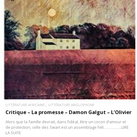
LIRE LA SUITE
LITTÉRATURE AFRICAINE
LITTÉRATURE ANGLOPHONE
Critique – La promesse – Damon Galgut – L’Olivier
Alors que la famille devrait, dans l’idéal, être un cocon d’amour et
de protection, celle des Swart est un assemblage hét…………….LIRE
LA SUITE