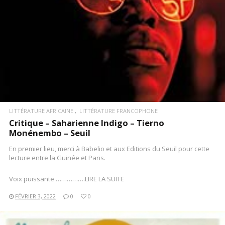
LITTÉRATURE AFRICAINE
LITTÉRATURE FRANCOPHONE
Critique – Saharienne Indigo – Tierno
Monénembo – Seuil
En premier lieu, merci à Babelio et aux Editions du Seuil pour cette
lecture entre la Guinée et Paris.
Voix puissante …………….LIRE LA SUITE
FÉVRIER 3, 2022
0
0