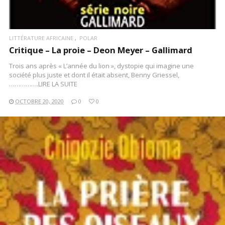
LITTÉRATURE AFRICAINE
POLAR
Critique – La proie – Deon Meyer – Gallimard
Trois ans après « L’année du lion », dystopie qui imagine une
société plus juste et dont il était absent, Benny Griessel,
…………….LIRE LA SUITE
OCTOBRE 20, 2020
0
0