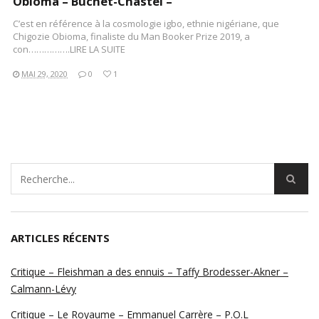
Obioma – Buchet-Chastel –
C’est en référence à la cosmologie igbo, ethnie nigériane, que
Chigozie Obioma, finaliste du Man Booker Prize 2019, a
con…………….LIRE LA SUITE
MAI 29, 2020
0
1
ARTICLES RÉCENTS
Critique – Fleishman a des ennuis – Taffy Brodesser-Akner –
Calmann-Lévy
Critique – Le Royaume – Emmanuel Carrère – P.O.L