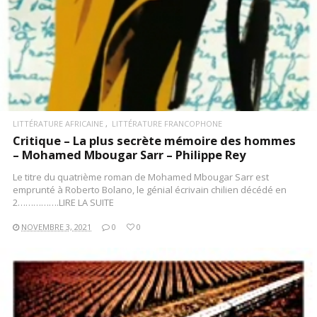
LITTÉRATURE AFRICAINE
LITTÉRATURE FRANCOPHONE
Critique – La plus secrète mémoire des hommes
– Mohamed Mbougar Sarr – Philippe Rey
Le titre du quatrième roman de Mohamed Mbougar Sarr est
emprunté à Roberto Bolano, le génial écrivain chilien décédé en
2…………….LIRE LA SUITE
NOVEMBRE 3, 2021
0
0