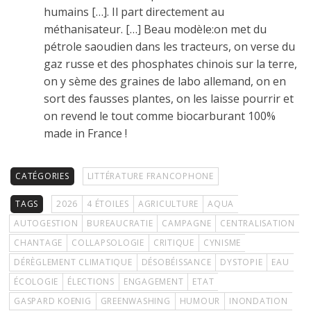
humains […]. Il part directement au
méthanisateur. […] Beau modèle:on met du
pétrole saoudien dans les tracteurs, on verse du
gaz russe et des phosphates chinois sur la terre,
on y sème des graines de labo allemand, on en
sort des fausses plantes, on les laisse pourrir et
on revend le tout comme biocarburant 100%
made in France !
CATÉGORIES
LITTÉRATURE FRANCOPHONE
TAGS
2026
4 ÉTOILES
AGRICULTURE
AQUA
AUTOGESTION
BUREAUCRATIE
CAMPAGNE
CENTRALISATION
CHANTAGE
COLLAPSOLOGIE
CRITIQUE
CYNISME
DÉRÈGLEMENT CLIMATIQUE
DÉSOBÉISSANCE
DYSTOPIE
EAU
ÉCOLOGIE
ÉLECTIONS
ENGAGEMENT
ETAT
GASPARD KOENIG
GREENWASHING
HUMOUR
INONDATION