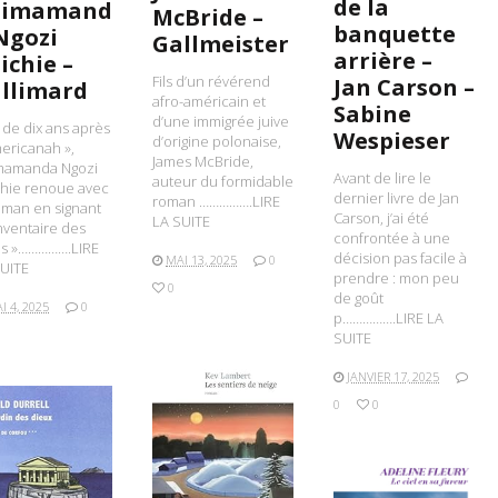
de la
himamand
McBride –
banquette
Ngozi
Gallmeister
arrière –
ichie –
Fils d’un révérend
Jan Carson –
llimard
afro-américain et
Sabine
d’une immigrée juive
 de dix ans après
Wespieser
d’origine polonaise,
ericanah »,
James McBride,
mamanda Ngozi
Avant de lire le
auteur du formidable
chie renoue avec
dernier livre de Jan
roman …………….LIRE
oman en signant
Carson, j’ai été
LA SUITE
Inventaire des
confrontée à une
es »…………….LIRE
décision pas facile à
MAI 13, 2025
0
UITE
prendre : mon peu
0
de goût
I 4, 2025
0
p…………….LIRE LA
SUITE
JANVIER 17, 2025
0
0
LIRE LA SUITE