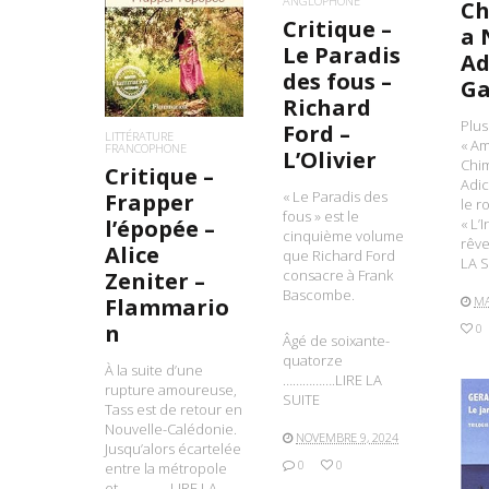
ANGLOPHONE
C
LIRE LA SUITE
Critique –
a 
Le Paradis
Ad
des fous –
Ga
Richard
Plus
Ford –
LITTÉRATURE
« Am
FRANCOPHONE
L’Olivier
Chi
Critique –
Adi
« Le Paradis des
Frapper
le r
fous » est le
« L’
l’épopée –
cinquième volume
rêv
Alice
que Richard Ford
LA S
consacre à Frank
Zeniter –
Bascombe.
MA
Flammario
n
0
Âgé de soixante-
quatorze
À la suite d’une
…………….LIRE LA
rupture amoureuse,
SUITE
Tass est de retour en
Nouvelle-Calédonie.
NOVEMBRE 9, 2024
Jusqu’alors écartelée
0
0
entre la métropole
et…………….LIRE LA