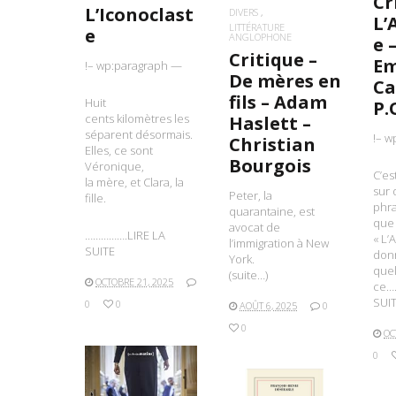
Cr
L’Iconoclast
DIVERS
L’
LITTÉRATURE
e
ANGLOPHONE
e 
Critique –
E
!– wp:paragraph —
De mères en
Ca
fils – Adam
Huit
P.
cents kilomètres les
Haslett –
séparent désormais.
!– w
Christian
Elles, ce sont
Bourgois
Véronique,
C’es
la mère, et Clara, la
sur
Peter, la
fille.
phra
quarantaine, est
que 
avocat de
…………….LIRE LA
« L’
l’immigration à New
SUITE
donn
York.
que
(suite…)
OCTOBRE 21, 2025
ce…
SUI
0
0
AOÛT 6, 2025
0
0
OC
0