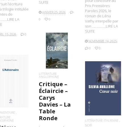
pour concourir au
SUITE
suit l’écriture
Prix Premières
a trilogie intitulée
Paroles 2026, le
JANVIER 25, 2026
ntes de
roman de Léna
……….LIRE LA
0
0
Vathy interpelle par
TE
son …………….LIRE LA
SUITE
RIL 15, 2026
0
NOVEMBRE 14, 2025
0
0
LIRE LA SUITE
LITTÉRATURE
ANGLOPHONE
IRE LA SUITE
Critique –
LIRE LA SUITE
Éclaircie –
Carys
Davies – La
Table
UMENTAIRE
Ronde
ÉRATURE
LITTÉRATURE ITALIENNE
NCOPHONE
NOIR