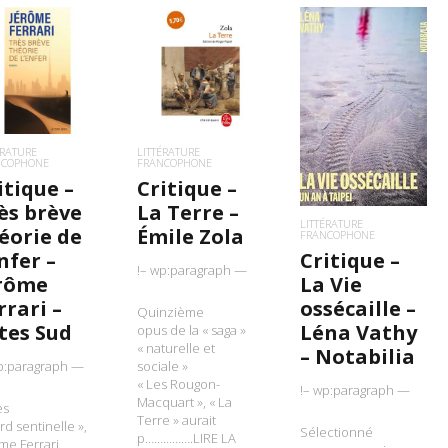
IRE LA SUITE
LIRE LA SUITE
LIRE LA SUITE
ÉRATURE
LITTÉRATURE
NCOPHONE
FRANCOPHONE
itique –
Critique –
ès brève
La Terre –
LITTÉRATURE
éorie de
Émile Zola
FRANCOPHONE
Critique –
Enfer –
!– wp:paragraph —
La Vie
rôme
ossécaille –
rrari –
Quinzième
Léna Vathy
tes Sud
opus de la « saga »
« naturelle et
– Notabilia
p:paragraph —
sociale »
« Les Rougon-
!– wp:paragraph —
Macquart », « La
ès
Terre » aurait
rd sentinelle »,
Sélectionné
p…………….LIRE LA
me Ferrari