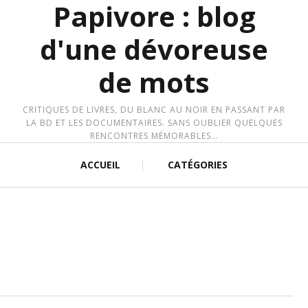
Papivore : blog
d'une dévoreuse
de mots
CRITIQUES DE LIVRES, DU BLANC AU NOIR EN PASSANT PAR
LA BD ET LES DOCUMENTAIRES. SANS OUBLIER QUELQUES
RENCONTRES MÉMORABLES…
ACCUEIL
CATÉGORIES