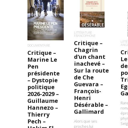
LIRE LA SUITE
LIRE LA SUITE
L
LITTÉRATURE
FRANCOPHONE
Critique –
LITT
ANG
DOCUMENTAIRE
Chagrin
Cr
Critique –
d’un chant
Le
Marine Le
inachevé –
de
Pen
Sur la route
po
présidente
de Che
Tr
– Dystopie
Guevara –
Eg
politique
François-
Ga
2026-2029 –
Henri
Guillaume
Rare
Désérable –
Hannezo –
rom
Gallimard
Thierry
épr
phys
Pech –
Alors que ses
Sei
proches lui