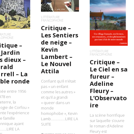
IRE LA SUITE
LIRE LA SUITE
LITTÉRATURE
FRANCOPHONE
Critique –
Les Sentiers
ÉRATURE
LOPHONE
de neige –
itique –
Kevin
 Jardin
LITTÉRATURE
FRANCOPHONE
Lambert –
s dieux –
Critique –
Le Nouvel
rald
Le Ciel en sa
Attila
rrell – La
fureur –
ble ronde
Confiant qu’il n’était
Adeline
pas « un enfant
Fleury –
iée entre 1956
comme les autres »
978 en
L’Observato
et qu’il a grandi
eterre, la
« queer dans un
ire
ilogie de Corfou »
monde
nte l’expérience
homophobe », Kevin
La scène horrifique
e famille
Lamb…………….LIRE LA
sur laquelle s’ouvre
annique ayant
SUITE
le roman d’Adeline
…….LIRE LA
Fleury est