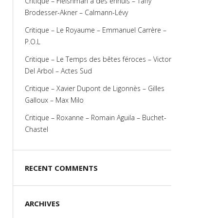
Critique – Fleishman a des ennuis – Taffy
Brodesser-Akner – Calmann-Lévy
Critique – Le Royaume – Emmanuel Carrère –
P.O.L
Critique – Le Temps des bêtes féroces – Victor
Del Arbol – Actes Sud
Critique – Xavier Dupont de Ligonnès – Gilles
Galloux – Max Milo
Critique – Roxanne – Romain Aguila – Buchet-
Chastel
RECENT COMMENTS
ARCHIVES