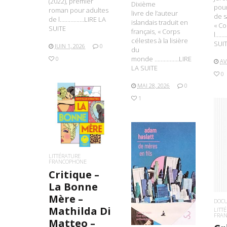
(2022), premier
Dixième
pour
roman pour adultes
livre de l’auteur
de s
de l…………….LIRE LA
islandais traduit en
« Co
SUITE
français, « Corps
l……
célestes à la lisière
SUI
JUIN 1, 2026
0
du
monde …………….LIRE
0
AV
LA SUITE
0
MAI 28, 2026
0
1
LIRE LA SUITE
L
LITTÉRATURE
FRANCOPHONE
Critique –
LIRE LA SUITE
La Bonne
Mère –
DOC
Mathilda Di
LITT
FRA
Matteo –