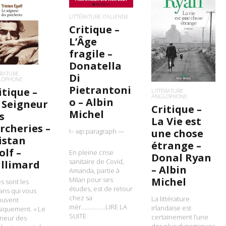
LITTÉRATURE ITALIENNE
Critique –
IRE LA SUITE
LIRE LA SUITE
L’Âge
fragile –
Donatella
ÉRATURE
Di
LOPHONE
Pietrantoni
itique –
LITTÉRATURE
ANGLOPHONE
o – Albin
 Seigneur
Critique –
Michel
s
La Vie est
rcheries –
!– wp:paragraph —
une chose
istan
étrange –
olf –
En pleine crise
Donal Ryan
sanitaire de Covid,
llimard
– Albin
Amanda, partie à
Milan pour ses
Michel
s sont les
études, est de retour
ans qui vous
chez sa
La littérature
ouvent
mèr…………….LIRE LA
irlandaise est
iquement. « Le
SUITE
certainement l’une
gneur des