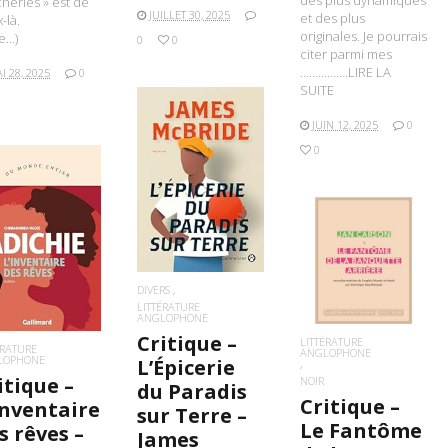
des plus dynamiques
heries » est de
JUILLET 30, 2025
et des plus
-là.
originales. Je pourrais
te…)
0
0
citer parmi mes
…………….LIRE LA
I 28, 2025
0
SUITE
JUIN 12, 2025
0
0
LIRE LA SUITE
IRE LA SUITE
LIRE LA SUITE
DIVERS
LITTÉRATURE
ANGLOPHONE
Critique –
LITTÉRATURE
ÉRATURE
ANGLOPHONE
LOPHONE
L’Épicerie
itique –
NOIR
du Paradis
Critique –
Inventaire
sur Terre –
Le Fantôme
s rêves –
James