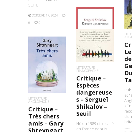
L
SUITE
OCTOBRE 17, 2024
0
0
LITT
LIRE LA SUITE
ANG
Cr
Le
de
Ge
LIRE LA SUITE
LITTÉRATURE
FRANCOPHONE
Du
Critique –
Ta
Espèces
Publ
dangereuse
et 1
s – Sergueï
LITTÉRATURE
Angl
ANGLOPHONE
Shikalov –
« Tr
Critique –
raco
Seuil
Très chers
d’un
brit
amis – Gary
Né en 1989 et installé
………
en France depuis
Shteyngart