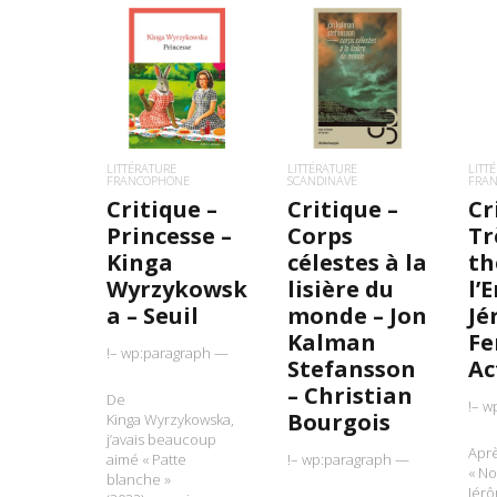
LIRE LA SUITE
LIRE LA SUITE
L
LITTÉRATURE
LITTÉRATURE
LITT
FRANCOPHONE
SCANDINAVE
FRA
Critique –
Critique –
Cr
Princesse –
Corps
Tr
Kinga
célestes à la
th
Wyrzykowsk
lisière du
l’
a – Seuil
monde – Jon
Jé
Kalman
Fe
!– wp:paragraph —
Stefansson
Ac
– Christian
De
!– w
Bourgois
Kinga Wyrzykowska,
j’avais beaucoup
Apr
aimé « Patte
!– wp:paragraph —
« No
blanche »
Jérô