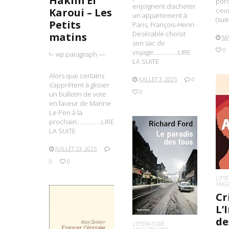
Hakim El
porc
enjoignent d’acheter
Karoui – Les
ceux
un appartement à
(sui
Petits
Paris, François-Henri
Désérable choisit
matins
MA
son sac de
0
voyage…………….LIRE
!– wp:paragraph —
LA SUITE
Alors que certains
JUILLET 3, 2025
0
s’apprêtent à glisser
0
un bulletin de vote
en faveur de Marine
Le Pen à la
prochain…………….LIRE
L
LA SUITE
JUILLET 23, 2025
0
0
LIRE LA SUITE
LITT
ANG
Cr
L’
de
LITTÉRATURE