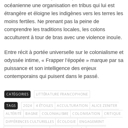
océanienne une organisation en tribus qui lui est
étrangère et éloigne les indigènes vers les terres les
moins fertiles. Ne prenant pas la peine de
comprendre les traditions locales, les colons
acculturent à tour de bras avec une violence inouïe.
Entre récit à portée universelle sur le colonialisme et
odyssée intime, « Frapper l’épopée » marque par sa
puissance et son intelligence des enjeux
contemporains qui puisent dans le passé.
CATÉGORIES
LITTÉRATURE FRANCOPHONE
TAGS
2024
4 ÉTOILES
ACCULTURATION
ALICE ZENITER
ALTÉRITÉ
BAGNE
COLONIALISME
COLONISATION
CRITIQUE
DIFFÉRENCES CULTURELLES
ÉCOLOGIE
ENGAGEMENT