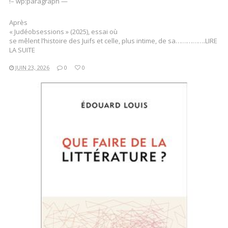
!– wp:paragraph —
Après
« Judéobsessions » (2025), essai où
se mêlent l’histoire des Juifs et celle, plus intime, de sa…………….LIRE
LA SUITE
JUIN 23, 2026
0
0
LIRE LA SUITE