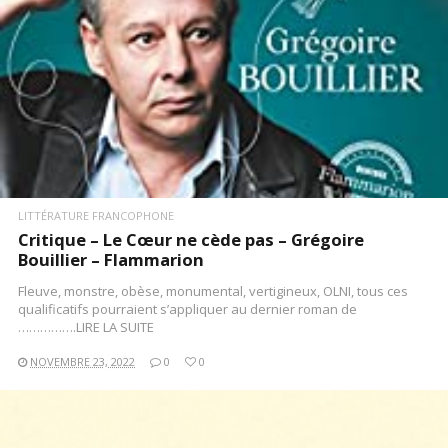
LITTÉRATURE FRANCOPHONE
Critique – Le Cœur ne cède pas – Grégoire
Bouillier – Flammarion
Fleuve, monstre, obèse, monumental, vertigineux, OLNI, tous ces
qualificatifs pourraient s’appliquer au dernier roman de
…………….LIRE LA SUITE
NOVEMBRE 23, 2022
0
0