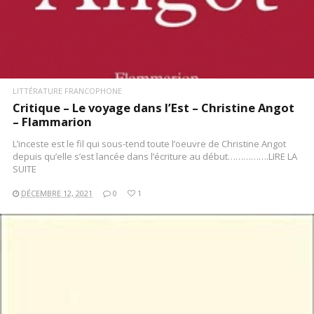
LITTÉRATURE FRANCOPHONE
Critique – Le voyage dans l’Est – Christine Angot
– Flammarion
L’inceste est le fil qui sous-tend toute l’oeuvre de Christine Angot
depuis qu’elle s’est lancée dans l’écriture au début…………….LIRE LA
SUITE
DÉCEMBRE 12, 2021
0
1