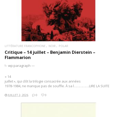
LITTÉRATURE FRANCOPHONE
NOIR
POLAR
Critique – 14 juillet – Benjamin Dierstein –
Flammarion
!– wp:paragraph —
« 14
juillet », qui clôt la trilogie consacrée aux années
1978-1984, ne manque pas de souffle. À sa l…………….LIRE LA SUITE
JUILLET 2, 2026
0
0