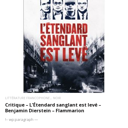
LIRE LA SUITE
LITTÉRATURE FRANCOPHONE
NOIR
Critique – L’Étendard sanglant est levé –
Benjamin Dierstein – Flammarion
!– wp:paragraph —