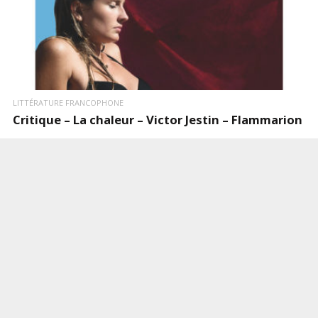
LITTÉRATURE FRANCOPHONE
Critique – La chaleur – Victor Jestin – Flammarion
« Oscar est mort parce que je l’ai regardé mourir, sans bouger. Il est
mort étranglé par les cordes d’une balançoire, com…………….LIRE LA
SUITE
AOÛT 15, 2019
0
0