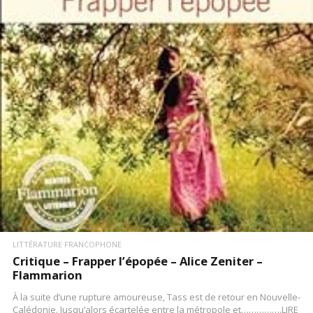
LIRE LA SUITE
LITTÉRATURE FRANCOPHONE
Critique – Frapper l’épopée – Alice Zeniter –
Flammarion
À la suite d’une rupture amoureuse, Tass est de retour en Nouvelle-
Calédonie. Jusqu’alors écartelée entre la métropole et…………….LIRE