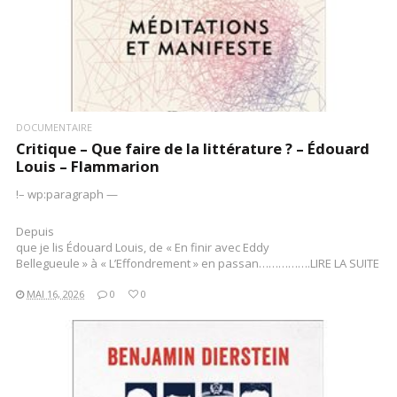
DOCUMENTAIRE
Critique – Que faire de la littérature ? – Édouard
Louis – Flammarion
!– wp:paragraph —
Depuis
que je lis Édouard Louis, de « En finir avec Eddy
Bellegueule » à « L’Effondrement » en passan…………….LIRE LA SUITE
MAI 16, 2026
0
0