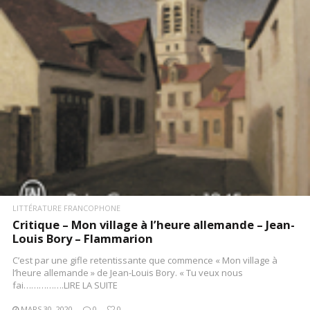
LITTÉRATURE FRANCOPHONE
Critique – Mon village à l’heure allemande – Jean-
Louis Bory – Flammarion
C’est par une gifle retentissante que commence « Mon village à
l’heure allemande » de Jean-Louis Bory. « Tu veux nous
fai…………….LIRE LA SUITE
MARS 30, 2020
0
0