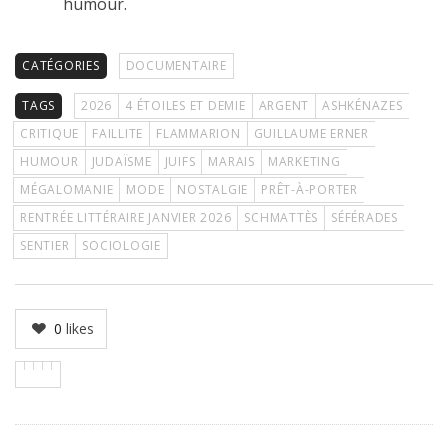
humour.
CATÉGORIES
DOCUMENTAIRE
TAGS
2026
4 ÉTOILES ET DEMIE
ARGENT
ASHKÉNAZES
CRITIQUE
FAILLITE
FLAMMARION
GUILLAUME ERNER
HUMOUR
JUDAÏSME
JUIFS
MARAIS
MARKETING
MÉGALOMANIE
MODE
NOSTALGIE
PRÊT-À-PORTER
RENTRÉE LITTÉRAIRE JANVIER 2026
SCHMATTÈS
SÉFÉRADES
SENTIER
SOCIOLOGIE
0
likes