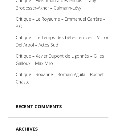
Critique – Fleishman a des ennuis – Taffy
Brodesser-Akner – Calmann-Lévy
Critique – Le Royaume – Emmanuel Carrère –
P.O.L
Critique – Le Temps des bêtes féroces – Victor
Del Arbol – Actes Sud
Critique – Xavier Dupont de Ligonnès – Gilles
Galloux – Max Milo
Critique – Roxanne – Romain Aguila – Buchet-
Chastel
RECENT COMMENTS
ARCHIVES