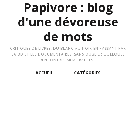
Papivore : blog
d'une dévoreuse
de mots
CRITIQUES DE LIVRES, DU BLANC AU NOIR EN PASSANT PAR
LA BD ET LES DOCUMENTAIRES. SANS OUBLIER QUELQUES
RENCONTRES MÉMORABLES…
ACCUEIL
CATÉGORIES