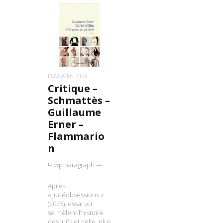
LIRE LA SUITE
DOCUMENTAIRE
Critique –
Schmattès –
Guillaume
Erner –
Flammario
n
!– wp:paragraph —
Après
« Judéobsessions »
(2025), essai où
se mêlent l’histoire
des Juifs et celle, plus