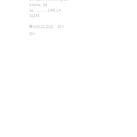
intime, de
sa…………….LIRE LA
SUITE
JUIN 23, 2026
0
0