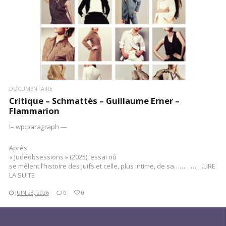
DOCUMENTAIRE
Critique – Schmattès – Guillaume Erner –
Flammarion
!– wp:paragraph —
Après
« Judéobsessions » (2025), essai où
se mêlent l’histoire des Juifs et celle, plus intime, de sa…………….LIRE
LA SUITE
JUIN 23, 2026
0
0