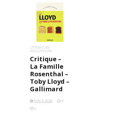
LIRE LA SUITE
LITTÉRATURE
ANGLOPHONE
Critique –
La Famille
Rosenthal –
Toby Lloyd –
Gallimard
JUIN 5, 2026
0
0