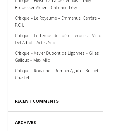
Critique – Fleishman a des ennuis – Taffy
Brodesser-Akner – Calmann-Lévy
Critique – Le Royaume – Emmanuel Carrère –
P.O.L
Critique – Le Temps des bêtes féroces – Victor
Del Arbol – Actes Sud
Critique – Xavier Dupont de Ligonnès – Gilles
Galloux – Max Milo
Critique – Roxanne – Romain Aguila – Buchet-
Chastel
RECENT COMMENTS
ARCHIVES