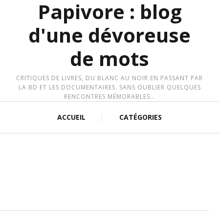
Papivore : blog
d'une dévoreuse
de mots
CRITIQUES DE LIVRES, DU BLANC AU NOIR EN PASSANT PAR
LA BD ET LES DOCUMENTAIRES. SANS OUBLIER QUELQUES
RENCONTRES MÉMORABLES…
ACCUEIL
CATÉGORIES