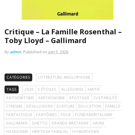
Critique – La Famille Rosenthal –
Toby Lloyd – Gallimard
By
admin
.
Published on
juin 5, 2026
.
CATÉGORIES
LITTÉRATURE ANGLOPHONE
TAGS
2026
5 ÉTOILES.
ALLÉGORIES
AMITIÉ
ANTISÉMITISME
ANTISIONISME
APOSTASIE
CULPABILITÉ
CYNISME
DÉSILLUSIONS
ÉCRITURE
ÉDUCATION
FAMILLE
FANTASTIQUE
FANTÔMES
FOLIE
FONDAMENTALISME
GALLIMARD
GHETTO
GRANDE-BRETAGNE
HAINE
HASSIDISME
HÉRITAGE FAMILIAL
HOMOPHOBIE