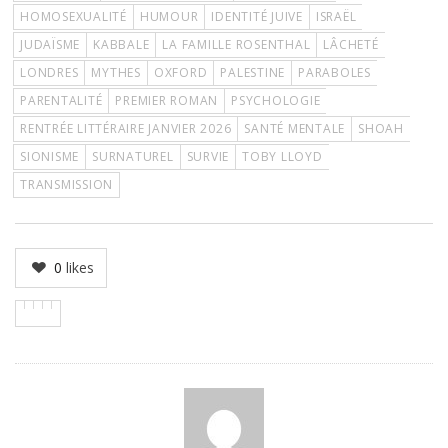
HOMOSEXUALITÉ
HUMOUR
IDENTITÉ JUIVE
ISRAËL
JUDAÏSME
KABBALE
LA FAMILLE ROSENTHAL
LÂCHETÉ
LONDRES
MYTHES
OXFORD
PALESTINE
PARABOLES
PARENTALITÉ
PREMIER ROMAN
PSYCHOLOGIE
RENTRÉE LITTÉRAIRE JANVIER 2026
SANTÉ MENTALE
SHOAH
SIONISME
SURNATUREL
SURVIE
TOBY LLOYD
TRANSMISSION
0
likes