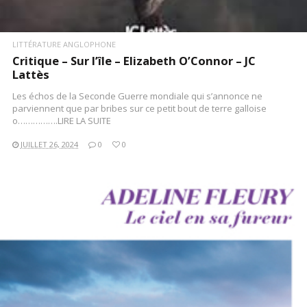
LITTÉRATURE ANGLOPHONE
Critique – Sur l’île – Elizabeth O’Connor – JC
Lattès
Les échos de la Seconde Guerre mondiale qui s’annonce ne
parviennent que par bribes sur ce petit bout de terre galloise
o…………….LIRE LA SUITE
JUILLET 26, 2024
0
0