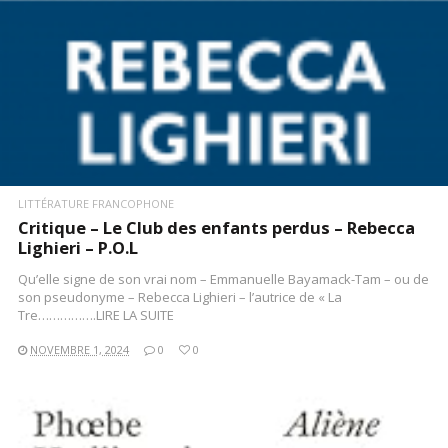
LITTÉRATURE FRANCOPHONE
Critique – Le Club des enfants perdus – Rebecca
Lighieri – P.O.L
Qu’elle signe de son vrai nom – Emmanuelle Bayamack-Tam – ou de
son pseudonyme – Rebecca Lighieri – l’autrice de « La
Tre…………….LIRE LA SUITE
NOVEMBRE 1, 2024
0
0