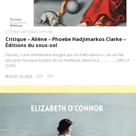
LITTÉRATURE FRANCOPHONE
Critique – Aliène – Phoebe Hadjimarkos Clarke –
Éditions du sous-sol
Fauvel, « une trentenaire borgne qui vit d’allocations », ne se fait
pas prier lorsque le père de sa meilleure amie lui p…………….LIRE LA
SUITE
AOÛT 14, 2024
0
0