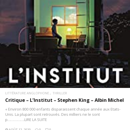
LIRE LA SUITE
LITTÉRATURE ANGLOPHONE
THRILLER
Critique – L’Institut – Stephen King – Albin Michel
« Environ 800 000 enfants disparaissent chaque année aux Etats-
Unis. La plupart sont retrouvés. Des milliers ne le sont
p…………….LIRE LA SUITE
AOÛT 12, 2020
0
0