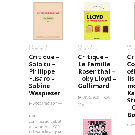
LIRE LA SUITE
LIRE LA SUITE
L
LITTÉRATURE
LITTÉRATURE
LITT
FRANCOPHONE
ANGLOPHONE
SCAN
Critique –
Critique –
Cr
Solo tu –
La Famille
Co
Philippe
Rosenthal –
cé
Fusaro –
Toby Lloyd –
li
Sabine
Gallimard
mo
Wespieser
K
JUIN 5, 2026
0
St
!– wp:paragraph —
0
– 
Bo
Nous
sommes au début
!– w
des années 1980.
Même si le « Piper