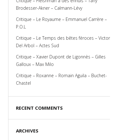
Critique – Fleishman a des ennuis – Taffy
Brodesser-Akner – Calmann-Lévy
Critique – Le Royaume – Emmanuel Carrère –
P.O.L
Critique – Le Temps des bêtes féroces – Victor
Del Arbol – Actes Sud
Critique – Xavier Dupont de Ligonnès – Gilles
Galloux – Max Milo
Critique – Roxanne – Romain Aguila – Buchet-
Chastel
RECENT COMMENTS
ARCHIVES