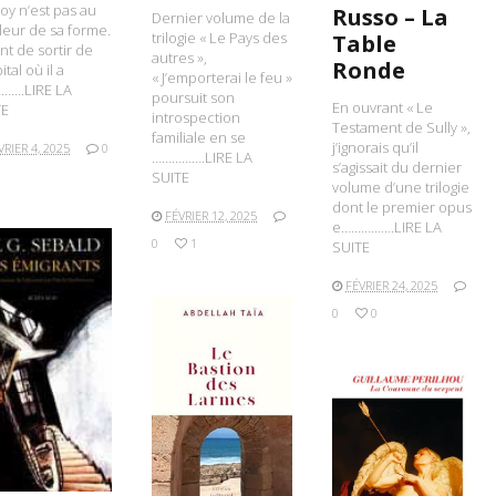
y n’est pas au
Russo – La
Dernier volume de la
leur de sa forme.
trilogie « Le Pays des
Table
ient de sortir de
autres »,
Ronde
ital où il a
« J’emporterai le feu »
…….LIRE LA
poursuit son
En ouvrant « Le
TE
introspection
Testament de Sully »,
familiale en se
j’ignorais qu’il
VRIER 4, 2025
0
…………….LIRE LA
s’agissait du dernier
SUITE
volume d’une trilogie
dont le premier opus
FÉVRIER 12, 2025
e…………….LIRE LA
0
1
SUITE
FÉVRIER 24, 2025
0
0
IRE LA SUITE
LIRE LA SUITE
LIRE LA SUITE