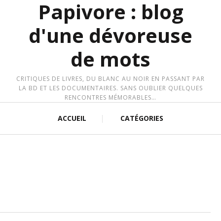
Papivore : blog
d'une dévoreuse
de mots
CRITIQUES DE LIVRES, DU BLANC AU NOIR EN PASSANT PAR
LA BD ET LES DOCUMENTAIRES. SANS OUBLIER QUELQUES
RENCONTRES MÉMORABLES…
ACCUEIL
CATÉGORIES