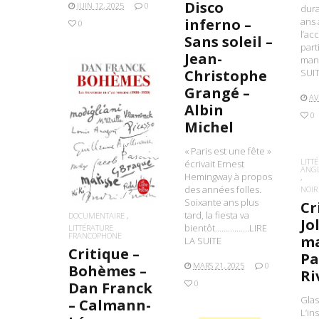
Disco
JUIN 12, 2025
0
dura
ans 
inferno –
0
l’ac
Sans soleil –
part
Jean-
man
SUI
Christophe
Grangé –
AV
Albin
0
Michel
LIRE LA SUITE
« Paris est une fête »
LITT
écrivait Ernest
ANG
Hemingway à propos
des années folles.
NOIR
Soixante ans plus
Cr
tard, la fiesta va
DOCUMENTAIRE
Jo
bientôt…………….LIRE
LITTÉRATURE
FRANCOPHONE
ma
LA SUITE
Critique –
Pa
MARS 21, 2025
0
Bohèmes –
Ri
0
Dan Franck
Glas
– Calmann-
L’in