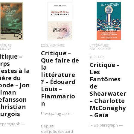
IRE LA SUITE
LIRE LA SUITE
LIRE LA SUITE
ÉRATURE
DOCUMENTAIRE
LITTÉRATURE
DINAVE
ANGLOPHONE
Critique –
itique –
THRILLER
Que faire de
rps
Critique –
la
lestes à la
Les
littérature
sière du
Fantômes
? – Édouard
nde – Jon
de
Louis –
alman
Shearwater
Flammario
efansson
– Charlotte
n
Christian
McConaghy
urgois
!– wp:paragraph —
– Gaïa
p:paragraph —
!– wp:paragraph —
Depuis
que je lis Édouard