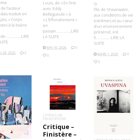
ième
Louis, de « En finir
Si
e de l’auteur
avec Eddy
l’île de Shearwater,
ndais traduit en
Bellegueule » à
aux conditions de vie
çais, « Corps
« L’Effondrement »
extrêmes et au cœur
stes à la lisière
en
d’un environnement
passan…………….LIRE
préservé, est
de …………….LIRE
LA SUITE
fi…………….LIRE LA
UITE
SUITE
MAI 16, 2026
0
I 28, 2026
0
MARS 1, 2026
0
0
0
LIRE LA SUITE
LIRE LA SUITE
IRE LA SUITE
LITTÉRATURE
FRANCOPHONE
Critique –
Finistère –