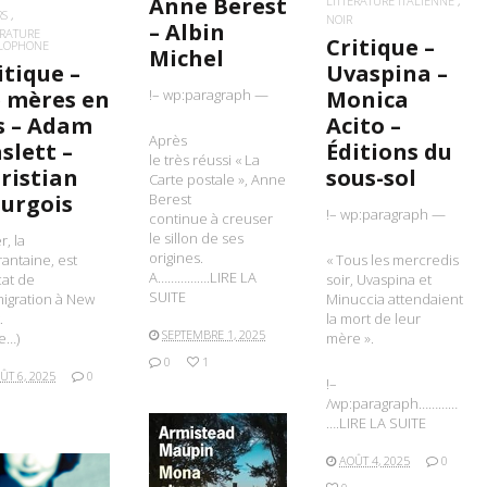
Anne Berest
LITTÉRATURE ITALIENNE
RS
NOIR
– Albin
ÉRATURE
Critique –
LOPHONE
Michel
itique –
Uvaspina –
 mères en
Monica
!– wp:paragraph —
ls – Adam
Acito –
Après
slett –
Éditions du
le très réussi « La
ristian
sous-sol
Carte postale », Anne
urgois
Berest
!– wp:paragraph —
continue à creuser
le sillon de ses
r, la
origines.
antaine, est
« Tous les mercredis
A…………….LIRE LA
at de
soir, Uvaspina et
SUITE
migration à New
Minuccia attendaient
.
la mort de leur
SEPTEMBRE 1, 2025
te…)
mère ».
0
1
ÛT 6, 2025
0
!–
/wp:paragraph…………
….LIRE LA SUITE
AOÛT 4, 2025
0