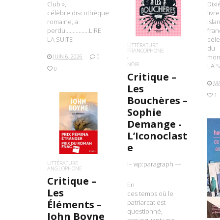
Club »,
Dix
LIRE LA SUITE
célèbre discothèque
livr
romaine, a
isla
perdu…………….LIRE
fran
LA SUITE
céle
LITTÉRATURE
du
FRANCOPHONE
JUIN 6, 2026
0
mon
NOIR
LA S
0
Critique –
MA
Les
1
Bouchères –
Sophie
Demange -
LIRE LA SUITE
L’Iconoclast
e
LITTÉRATURE
!– wp:paragraph —
L
ANGLOPHONE
Critique –
En
Les
ces temps où le
Éléments –
patriarcat est
questionné,
John Boyne