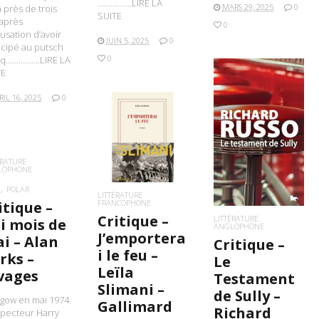
…………….LIRE LA
MARS 29, 2025
0
 près de trois
SUITE
après
0
cusation d’avoir
JUIN 5, 2025
0
icipé au putsch
0
q…………….LIRE LA
TE
RIL 16, 2025
0
LIRE LA SUITE
LIRE LA SUITE
ÉRATURE
LOPHONE
POLAR
LITTÉRATURE
FRANCOPHONE
itique –
Critique –
LITTÉRATURE
li mois de
ANGLOPHONE
J’emportera
i – Alan
Critique –
i le feu –
rks –
Le
Leïla
vages
Testament
Slimani –
de Sully –
gow en mai 1974.
Gallimard
Richard
specteur Harry