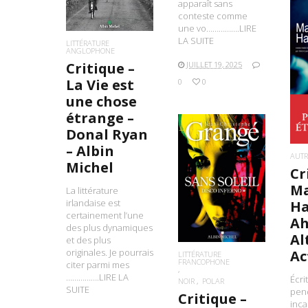
apparaît sans
conteste comme
une vo…………….LIRE
LA SUITE
LITTÉRATURE
ANGLOPHONE
L
JUILLET 19, 2025
Critique –
La Vie est
0
0
une chose
étrange –
Donal Ryan
– Albin
AUTR
Michel
Cr
LIRE LA SUITE
M
La littérature
irlandaise est
Ha
certainement l’une
A
des plus dynamiques
Al
et des plus
originales. Je pourrais
Ac
LITTÉRATURE
FRANCOPHONE
citer parmi mes
…………….LIRE LA
Écri
NOIR
POLAR
SUITE
pen
Critique –
inca