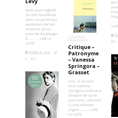
Lévy
McCo
meil
Après avoir regardé
Il v
sur Arte l’excellente
LIRE LA SUITE
l’hôp
série consacrée aux
………
aventuriers de l’art
SUI
moderne, j’ai eu
envie de me plonger
FÉ
LITTÉRATURE
d…………….LIRE LA
FRANCOPHONE
1
SUITE
Critique –
Patronyme
FÉVRIER 26, 2025
– Vanessa
0
0
Springora –
Grasset
Avec ce second
L
récit, Vanessa
Springora continue à
LIRE LA SUITE
s’inspirer de sa vie
pour livrer, cette fois-
ci, une réflexion
origina…………….LIRE
LA SUITE