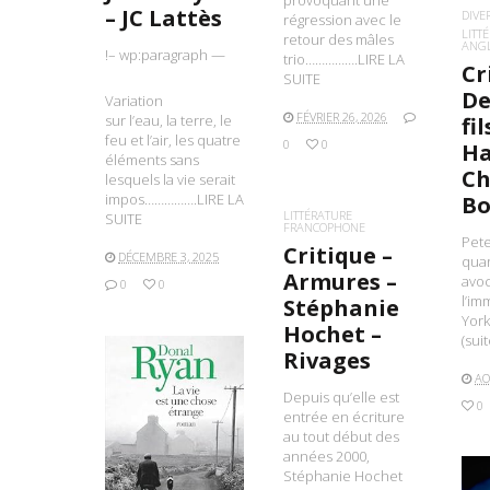
provoquant une
– JC Lattès
DIVE
régression avec le
LITT
retour des mâles
ANG
!– wp:paragraph —
trio…………….LIRE LA
Cr
SUITE
De
Variation
FÉVRIER 26, 2026
sur l’eau, la terre, le
fi
feu et l’air, les quatre
0
0
Ha
éléments sans
Ch
lesquels la vie serait
impos…………….LIRE LA
Bo
LITTÉRATURE
SUITE
FRANCOPHONE
Pete
Critique –
DÉCEMBRE 3, 2025
quar
Armures –
avoc
0
0
l’im
Stéphanie
York
Hochet –
(sui
Rivages
AO
Depuis qu’elle est
0
entrée en écriture
au tout début des
LIRE LA SUITE
années 2000,
Stéphanie Hochet