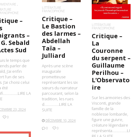
UMENTAIRE
LITTÉRATURE
ÉRATURE
FRANCOPHONE
MANOPHONE
Critique –
itique –
Le Bastion
LITTÉRATURE
s
FRANCOPHONE
des larmes –
igrants –
Critique –
Abdellah
 G. Sebald
La
Taïa –
Actes Sud
Couronne
Julliard
du serpent –
is le temps que
Guillaume
Après une scène
tends parler de
inaugurale
ld, j’ai enfin
Perilhou –
prometteuse
rt l’un de ses
L’Observato
représentant les six
s. J’ai choisi celui
ire
sœurs du narrateur
a été
parcourant, selon la
ifi…………….LIRE LA
Sur les armoiries des
tradition, les rues
TE
Visconti, grande
d…………….LIRE LA
famille de la
SUITE
CEMBRE 23, 2024
noblesse lombarde,
0
figure une guivre,
DÉCEMBRE 10, 2024
créature légendaire
0
0
représenta…………….LI
RE LA SUITE