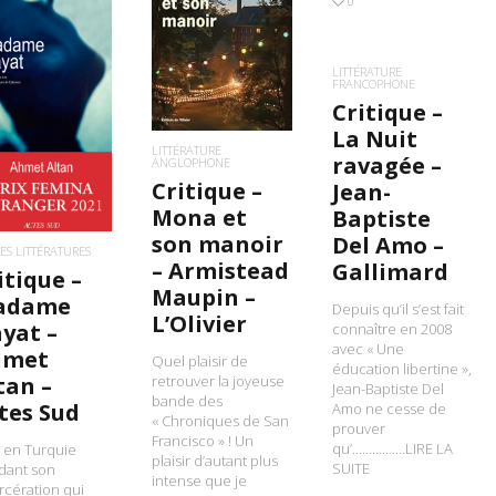
0
LIRE LA SUITE
LITTÉRATURE
FRANCOPHONE
IRE LA SUITE
Critique –
La Nuit
LITTÉRATURE
ravagée –
ANGLOPHONE
Critique –
Jean-
Mona et
Baptiste
son manoir
Del Amo –
ES LITTÉRATURES
– Armistead
Gallimard
itique –
Maupin –
adame
Depuis qu’il s’est fait
L’Olivier
yat –
connaître en 2008
avec « Une
hmet
Quel plaisir de
éducation libertine »,
tan –
retrouver la joyeuse
Jean-Baptiste Del
bande des
tes Sud
Amo ne cesse de
« Chroniques de San
prouver
Francisco » ! Un
qu’…………….LIRE LA
t en Turquie
plaisir d’autant plus
SUITE
dant son
intense que je
rcération qui