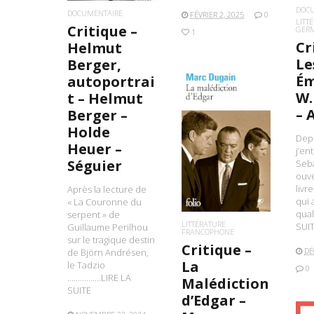
DOC
DOCUMENTAIRE
FÉVRIER 2, 2025
0
LITT
Critique –
GER
1
Cr
Helmut
Le
Berger,
Ém
autoportrai
W.
t – Helmut
– 
Berger –
Holde
Depu
LIRE LA SUITE
Heuer –
j’en
Séguier
Seba
ouve
livre
Après la lecture de
qui 
« La Couronne du
qual
serpent » de
LITTÉRATURE
SUI
Guillaume Perilhou
FRANCOPHONE
sur le tragique destin
Critique –
DÉ
de Björn Andrésen,
La
le Tadzio
0
…………….LIRE LA
Malédiction
SUITE
d’Edgar –