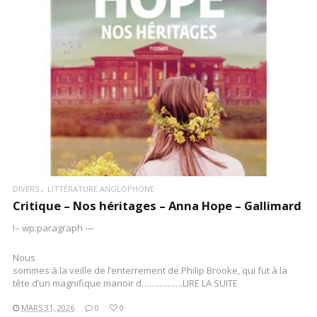
LIRE LA SUITE
DIVERS
LITTÉRATURE ANGLOPHONE
Critique – Nos héritages – Anna Hope – Gallimard
!– wp:paragraph —
Nous
sommes à la veille de l’enterrement de Philip Brooke, qui fut à la
tête d’un magnifique manoir d…………….LIRE LA SUITE
MARS 31, 2026
0
0