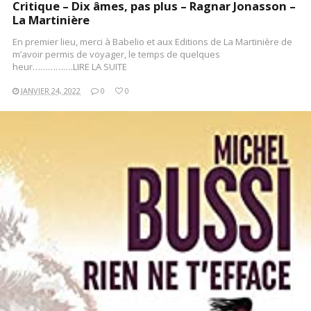
Critique – Dix âmes, pas plus – Ragnar Jonasson –
La Martinière
En premier lieu, merci à Babelio et aux Editions de La Martinière de
m’avoir permis de voyager, le temps de quelques
heur…………….LIRE LA SUITE
JANVIER 24, 2022
0
0