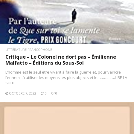
LITTÉRATURE FRANCOPHONE
Critique – Le Colonel ne dort pas – Émilienne
Malfatto – Éditions du Sous-Sol
L’homme est le seul être vivant à faire la guerre et, pour vaincre
l’ennemi, à utiliser les moyens les plus abjects et le…………….LIRE LA
SUITE
OCTOBRE 7, 2022
0
0