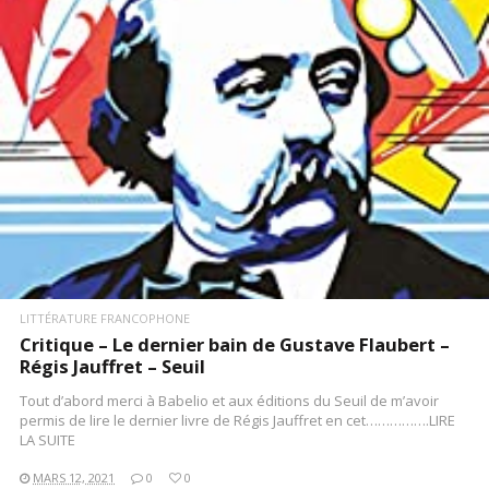
LIRE LA SUITE
LITTÉRATURE FRANCOPHONE
Critique – Le dernier bain de Gustave Flaubert –
Régis Jauffret – Seuil
Tout d’abord merci à Babelio et aux éditions du Seuil de m’avoir
permis de lire le dernier livre de Régis Jauffret en cet…………….LIRE
LA SUITE
MARS 12, 2021
0
0