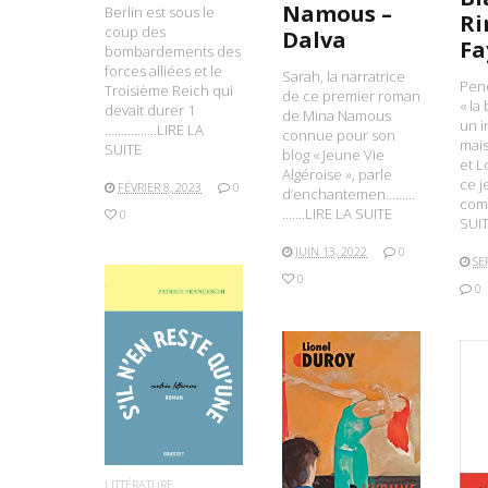
Namous –
Berlin est sous le
Ri
coup des
Dalva
Fa
bombardements des
forces alliées et le
Sarah, la narratrice
Pend
Troisième Reich qui
de ce premier roman
« la
devait durer 1
de Mina Namous
un i
…………….LIRE LA
connue pour son
mai
SUITE
blog « Jeune Vie
et L
Algéroise », parle
ce j
FÉVRIER 8, 2023
0
d’enchantemen………
com
…….LIRE LA SUITE
0
SUI
JUIN 13, 2022
0
SE
0
0
LIRE LA SUITE
L
LIRE LA SUITE
LITTÉRATURE