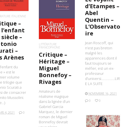
d’Etampes –
Abel
LIRE LA SUITE
ÉRATURE ITALIENNE
Quentin –
itique –
L’Observato
 l’enfant
ire
 siècle –
tonio
Jean Roscoff, qui
LITTÉRATURE
FRANCOPHONE
n’est pas breton
urati –
malgré les
Critique –
s Arènes
apparences dont il
Héritage –
faut toujours se
 l’enfant du
Miguel
méfier, est un ex-
le » est le
professeur
Bonnefoy –
mier volume
d’universi…………….LIR
Rivages
e trilogie que
E LA SUITE
nio Scurati a
Amateurs de
si de consacrer
NOVEMBRE 16, 2021
réalisme magique
nito Mussolini.
0
0
dans la lignée d’un
te…)
Gabriel Garcia
Marquez, le dernier
RS 4, 2021
0
roman de Miguel
Bonnefoy devrait