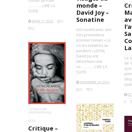
roman de Paul
Cr
monde –
…………….LIRE LA
SUITE
Ma
David Joy –
av
Sonatine
MARS 17, 2025
0
l’
0
Découvert avec son
Sa
très prometteur
Co
premier roman « Là
où les lumières se
La
perdent » (2016),
David Joy est
Le 
désormais une
de S
vo…………….LIRE LA
que j
SUITE
LIRE LA SUITE
prem
déç
NOVEMBRE 24, 2024
(sui
0
0
OC
0
LITTÉRATURE
HISPANOPHONE
NOIR
Critique –
LIRE LA SUITE