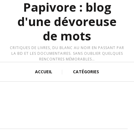
Papivore : blog
d'une dévoreuse
de mots
CRITIQUES DE LIVRES, DU BLANC AU NOIR EN PASSANT PAR
LA BD ET LES DOCUMENTAIRES. SANS OUBLIER QUELQUES
RENCONTRES MÉMORABLES…
ACCUEIL
CATÉGORIES