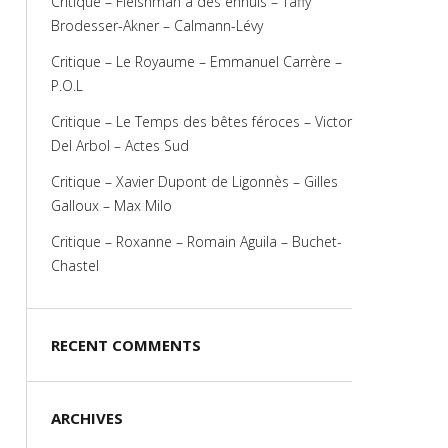
Critique – Fleishman a des ennuis – Taffy
Brodesser-Akner – Calmann-Lévy
Critique – Le Royaume – Emmanuel Carrère –
P.O.L
Critique – Le Temps des bêtes féroces – Victor
Del Arbol – Actes Sud
Critique – Xavier Dupont de Ligonnès – Gilles
Galloux – Max Milo
Critique – Roxanne – Romain Aguila – Buchet-
Chastel
RECENT COMMENTS
ARCHIVES