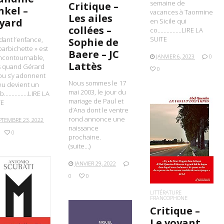
semaine de
Critique –
nkel –
vacances à Taormine
Les ailes
yard
en Sicile qui
collées –
co…………….LIRE LA
SUITE
ant l’enfance,
Sophie de
 barbichette » est
Baere – JC
JANVIER 6, 2023
0
ncontournable,
Lattès
s quand Gérard
0
ou s’y adonnent
Nous sommes le 17
eu devient un
mai 2003, le jour du
b…………….LIRE LA
mariage de Paul et
TE
d’Ana dont le ventre
rond annonce une
PTEMBRE 23, 2022
naissance
0
prochaine.
LIRE LA SUITE
(suite…)
JANVIER 29, 2022
0
0
LITTÉRATURE
FRANCOPHONE
IRE LA SUITE
Critique –
Le voyant