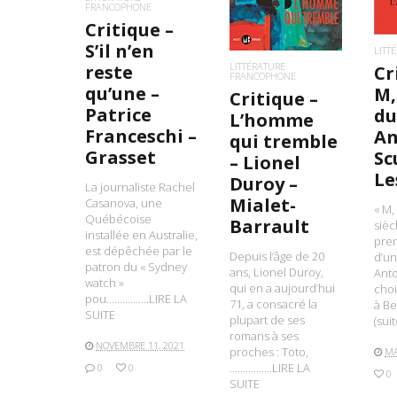
FRANCOPHONE
Critique –
S’il n’en
LITT
LITTÉRATURE
reste
Cr
FRANCOPHONE
qu’une –
M,
Critique –
Patrice
du
L’homme
Franceschi –
An
qui tremble
Grasset
Sc
– Lionel
Le
Duroy –
La journaliste Rachel
Mialet-
Casanova, une
« M,
Québécoise
Barrault
sièc
installée en Australie,
pre
est dépêchée par le
Depuis l’âge de 20
d’un
patron du « Sydney
ans, Lionel Duroy,
Anto
watch »
qui en a aujourd’hui
choi
pou…………….LIRE LA
71, a consacré la
à Be
SUITE
plupart de ses
(sui
romans à ses
NOVEMBRE 11, 2021
proches : Toto,
MA
…………….LIRE LA
0
0
0
SUITE