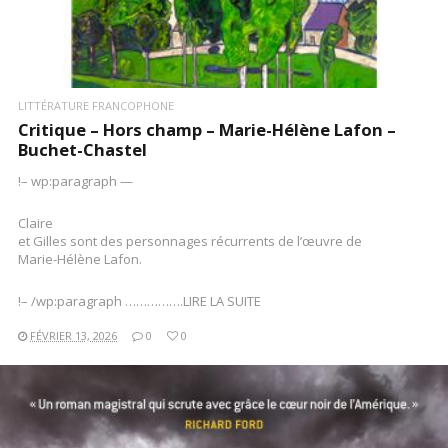
LITTÉRATURE FRANCOPHONE
Critique – Hors champ – Marie-Hélène Lafon –
Buchet-Chastel
!– wp:paragraph —
Claire
et Gilles sont des personnages récurrents de l’œuvre de
Marie-Hélène Lafon.
!– /wp:paragraph …………….LIRE LA SUITE
FÉVRIER 13, 2026
0
0