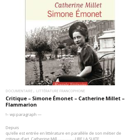
LIRE LA SUITE
DOCUMENTAIRE
LITTÉRATURE FRANCOPHONE
Critique – Simone Émonet – Catherine Millet –
Flammarion
!– wp:paragraph —
Depuis
qu’elle est entrée en littérature en parallèle de son métier de
critique d’art, Catherine Mill…………….LIRE LA SUITE