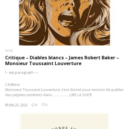
NOIR
Critique – Diables blancs – James Robert Baker –
Monsieur Toussaint Louverture
!– wp:paragraph —
L’éditeur
Monsieur Toussaint Louverture s’est donné pour mission de publier
des pépites tombées dans …………….LIRE LA SUITE
MAI 23, 2026
0
0