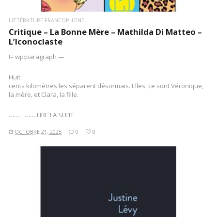
LITTÉRATURE FRANCOPHONE
Critique – La Bonne Mère – Mathilda Di Matteo –
L’Iconoclaste
!– wp:paragraph —
Huit
cents kilomètres les séparent désormais. Elles, ce sont Véronique,
la mère, et Clara, la fille.
…………….LIRE LA SUITE
OCTOBRE 21, 2025
0
0