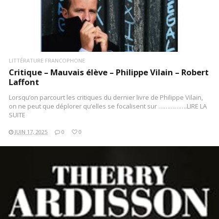
LITTÉRATURE FRANCOPHONE
Critique – Mauvais élève – Philippe Vilain – Robert
Laffont
Lorsqu’on parcourt les critiques du dernier livre de Philippe Vilain,
on ne peut que déplorer qu’elles se focalisent sur …………….LIRE LA
SUITE
JUIN 17, 2025
0
0