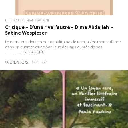
LITTÉRATURE FRANCOPHONE
Critique – D’une rive l’autre – Dima Abdallah –
Sabine Wespieser
Le narrateur, dont on ne connaîtra pas le nom, a vécu son enfance
dans un quartier d’une banlieue de Paris auprès de ses
…………….LIRE LA SUITE
JUIN 29, 2025
0
1