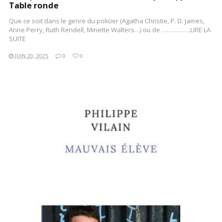
Table ronde
Que ce soit dans le genre du policier (Agatha Christie, P. D. James,
Anne Perry, Ruth Rendell, Minette Walters…) ou de …………….LIRE LA
SUITE
JUIN 20, 2025
0
0
LIRE LA SUITE