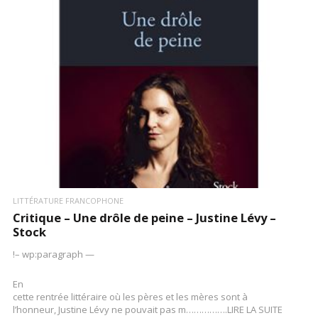
LIRE LA SUITE
LITTÉRATURE FRANCOPHONE
Critique – Une drôle de peine – Justine Lévy –
Stock
!– wp:paragraph —
En
cette rentrée littéraire où les pères et les mères sont à
l’honneur, Justine Lévy ne pouvait pas m…………….LIRE LA SUITE