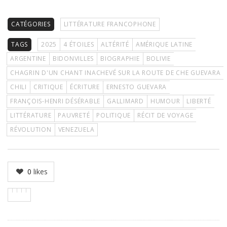
CATÉGORIES
LITTÉRATURE FRANCOPHONE
TAGS
2025
4 ÉTOILES
ALTÉRITÉ
AMÉRIQUE LATINE
ARGENTINE
BIDONVILLES
BIOGRAPHIE
BOLIVIE
CHAGRIN D'UN CHANT INACHEVÉ SUR LA ROUTE DE CHE GUEVARA
CHILI
CRITIQUE
ÉCRITURE
ERNESTO GUEVARA
FRANÇOIS-HENRI DÉSÉRABLE
GALLIMARD
HUMOUR
LIBERTÉ
LITTÉRATURE
PAUVRETÉ
POLITIQUE
RÉCIT DE VOYAGE
RÉVOLUTION
VENEZUELA
0
likes