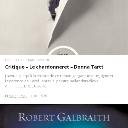
LITTÉRATURE FRANCOPHONE
Critique – Le chardonneret – Donna Tartt
J’avoue, jusqu’à la lecture de ce roman gargantuesque, ignorer
l’existence de Carel Fabritius, peintre hollandais élève
d…………….LIRE LA SUITE
MAI 11, 2015
0
0