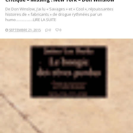
De Don Winslow, j’ai lu « Savages » et « Cool », réjouissantes
histoires de « fabricants » de drogue rythmées par un
humo…………….LIRE LA SUITE
SEPTEMBRE 21, 2015
0
0