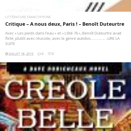
LITTÉRATURE FRANCOPHONE
Critique – A nous deux, Paris ! – Benoît Duteurtre
Avec « Les pieds dans l’eau » et « L’été 76 », Benoît Duteurtre avait
flirté, plutôt avec réussite, avec le genre autobio…………….LIRE LA
SUITE
JUILLET 18, 2015
0
0