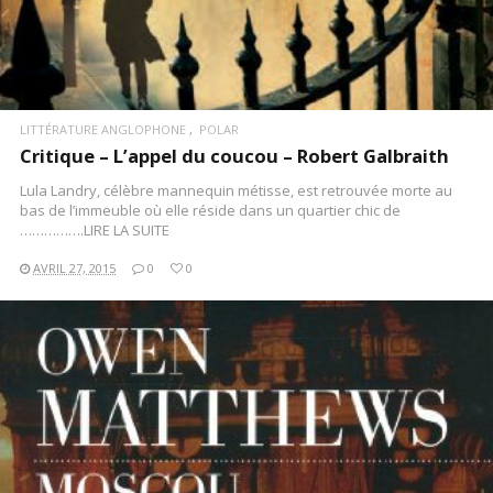
LITTÉRATURE ANGLOPHONE
POLAR
Critique – L’appel du coucou – Robert Galbraith
Lula Landry, célèbre mannequin métisse, est retrouvée morte au
bas de l’immeuble où elle réside dans un quartier chic de
…………….LIRE LA SUITE
AVRIL 27, 2015
0
0