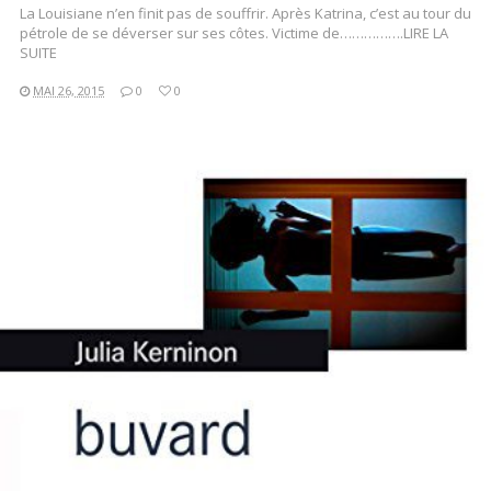
La Louisiane n’en finit pas de souffrir. Après Katrina, c’est au tour du
pétrole de se déverser sur ses côtes. Victime de…………….LIRE LA
SUITE
MAI 26, 2015
0
0
LIRE LA SUITE