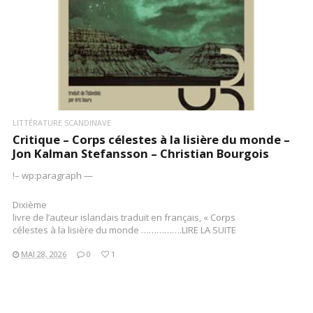
LITTÉRATURE SCANDINAVE
Critique – Corps célestes à la lisière du monde –
Jon Kalman Stefansson – Christian Bourgois
!– wp:paragraph —
Dixième
livre de l’auteur islandais traduit en français, « Corps
célestes à la lisière du monde …………….LIRE LA SUITE
MAI 28, 2026
0
1