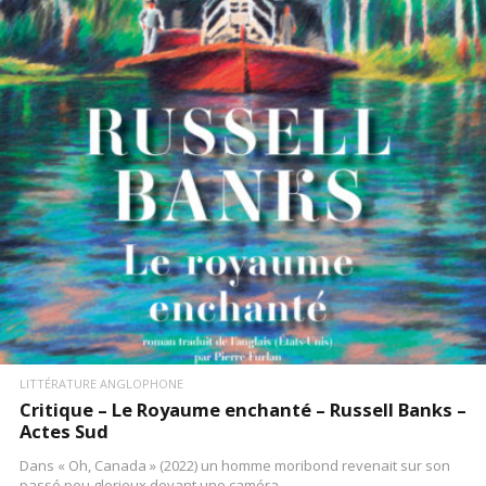
LIRE LA SUITE
LITTÉRATURE ANGLOPHONE
Critique – Le Royaume enchanté – Russell Banks –
Actes Sud
Dans « Oh, Canada » (2022) un homme moribond revenait sur son
passé peu glorieux devant une caméra.