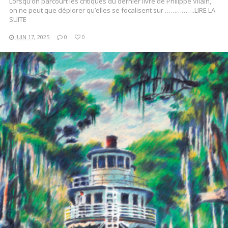
Lorsqu’on parcourt les critiques du dernier livre de Philippe Vilain,
on ne peut que déplorer qu’elles se focalisent sur …………….LIRE LA
SUITE
JUIN 17, 2025
0
0