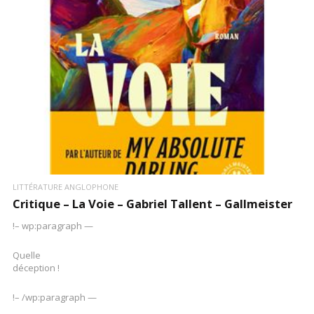
LIRE LA SUITE
LITTÉRATURE ANGLOPHONE
Critique – La Voie – Gabriel Tallent – Gallmeister
!– wp:paragraph —
Quelle
déception !
!– /wp:paragraph —