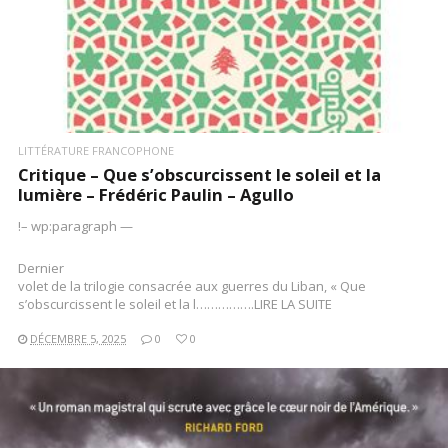
LITTÉRATURE FRANCOPHONE
Critique – Que s’obscurcissent le soleil et la
lumière – Frédéric Paulin – Agullo
!– wp:paragraph —
Dernier
volet de la trilogie consacrée aux guerres du Liban, « Que
s’obscurcissent le soleil et la l…………….LIRE LA SUITE
DÉCEMBRE 5, 2025
0
0