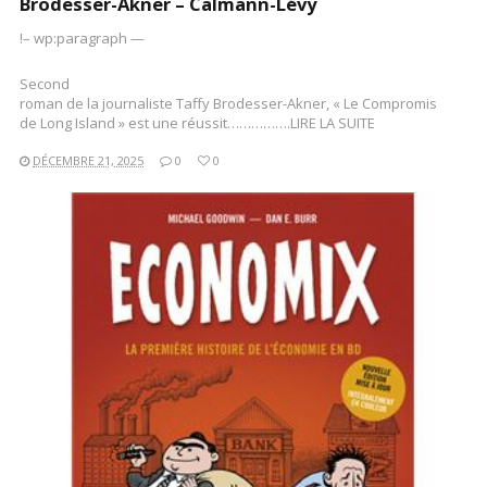
Brodesser-Akner – Calmann-Lévy
!– wp:paragraph —
Second
roman de la journaliste Taffy Brodesser-Akner, « Le Compromis
de Long Island » est une réussit…………….LIRE LA SUITE
DÉCEMBRE 21, 2025
0
0
LIRE LA SUITE