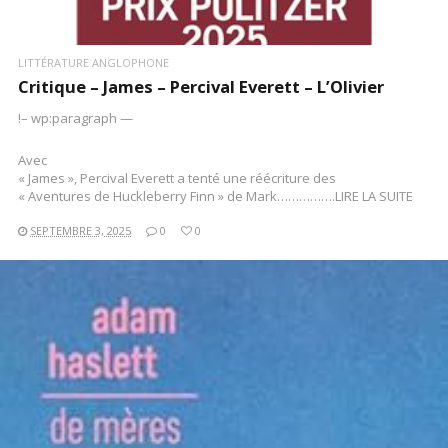
LITTÉRATURE ANGLOPHONE
Critique – James – Percival Everett – L’Olivier
!– wp:paragraph —
Avec
« James », Percival Everett a tenté une réécriture des
« Aventures de Huckleberry Finn » de Mark…………….LIRE LA SUITE
SEPTEMBRE 3, 2025
0
0