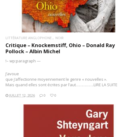
LITTÉRATURE ANGLOPHONE
NOIR
Critique – Knockemstiff, Ohio – Donald Ray
Pollock – Albin Michel
!– wp:paragraph —
J’avoue
que j’affectionne moyennement le genre « nouvelles ».
Mais quand elles sont écrites par l’aut…………….LIRE LA SUITE
JUILLET 12, 2026
0
0