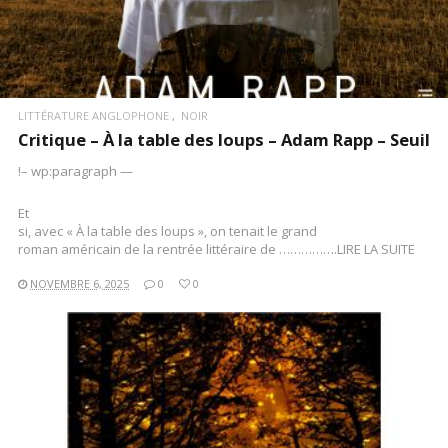
LITTÉRATURE ANGLOPHONE
NOIR
Critique – À la table des loups – Adam Rapp – Seuil
!– wp:paragraph —
Et
si, avec « À la table des loups », on tenait le grand
roman américain de la rentrée littéraire de …………….LIRE LA SUITE
NOVEMBRE 6, 2025
0
0