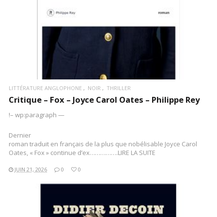
LITTÉRATURE ANGLOPHONE
NOIR
THRILLER
Critique – Fox – Joyce Carol Oates – Philippe Rey
!– wp:paragraph —
Dernier
roman traduit en français de la plus que nobélisable Joyce Carol
Oates, « Fox » continue d’ex…………….LIRE LA SUITE
JUIN 21, 2026
0
0