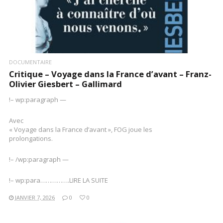
DOCUMENTAIRE
Critique – Voyage dans la France d’avant – Franz-
Olivier Giesbert – Gallimard
!– wp:paragraph —
Avec
« Voyage dans la France d’avant », FOG joue les
prolongations.
!– /wp:paragraph —
!– wp:para…………….LIRE LA SUITE
JANVIER 7, 2026
0
0