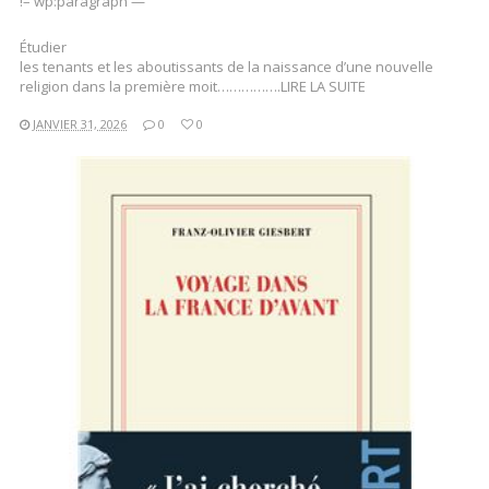
!– wp:paragraph —
Étudier
les tenants et les aboutissants de la naissance d’une nouvelle
religion dans la première moit…………….LIRE LA SUITE
JANVIER 31, 2026
0
0
LIRE LA SUITE