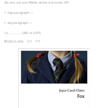
dix ans, est une fillette, terme à la mode, HPI.
!– /wp:paragraph —
!– wp:paragraph —
Co…………….LIRE LA SUITE
JUIN 25, 2026
0
0
LIRE LA SUITE