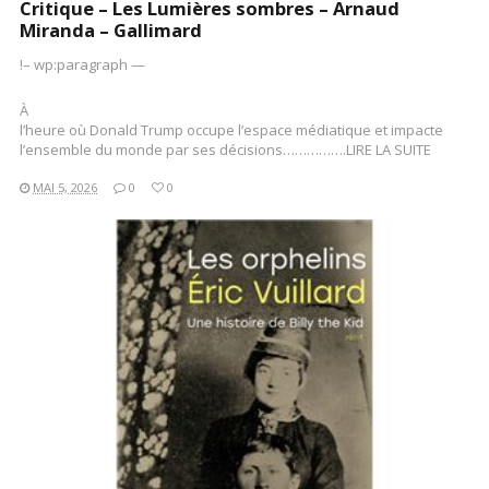
Critique – Les Lumières sombres – Arnaud
Miranda – Gallimard
!– wp:paragraph —
À
l’heure où Donald Trump occupe l’espace médiatique et impacte
l’ensemble du monde par ses décisions…………….LIRE LA SUITE
MAI 5, 2026
0
0
LIRE LA SUITE