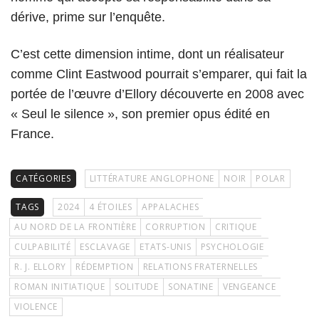
dérive, prime sur l’enquête.
C’est cette dimension intime, dont un réalisateur
comme Clint Eastwood pourrait s’emparer, qui fait la
portée de l’œuvre d’Ellory découverte en 2008 avec
« Seul le silence », son premier opus édité en
France.
CATÉGORIES
LITTÉRATURE ANGLOPHONE
NOIR
POLAR
TAGS
2024
4 ÉTOILES
APPALACHES
AU NORD DE LA FRONTIÈRE
CORRUPTION
CRITIQUE
CULPABILITÉ
ESCLAVAGE
ETATS-UNIS
PSYCHOLOGIE
R. J. ELLORY
RÉDEMPTION
RELATIONS FRATERNELLES
ROMAN INITIATIQUE
SOLITUDE
SONATINE
VENGEANCE
VIOLENCE