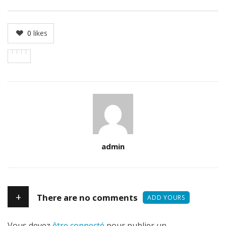
0
likes
Author
admin
+
There are no comments
ADD YOURS
Vous devez
être connecté
pour publier un