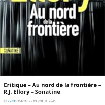
Critique – Au nord de la frontière –
R.J. Ellory – Sonatine
By
admin
.
Published on
avril 15, 2024
.