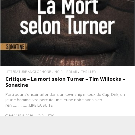
LITTÉRATURE ANGLOPHONE
NOIR
POLAR
THRILLER
Critique – La mort selon Turner – Tim Willocks –
Sonatine
Parti pour s’encainailler dans un township miteux du Cap, Dirk, un
jeune homme ivre percute une jeune noire sans s’en
ren…………….LIRE LA SUITE
JANVIER 5, 2019
0
0