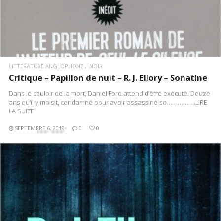
LITTÉRATURE ANGLOPHONE
NOIR
Critique – Papillon de nuit – R. J. Ellory – Sonatine
Dans le couloir de la mort, Daniel Ford attend d’être exécuté. Douze
ans qu’il y moisit, condamné pour avoir assassiné so…………….LIRE
LA SUITE
SEPTEMBRE 6, 2019
0
0