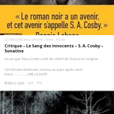
LITTÉRATURE ANGLOPHONE
NOIR
POLAR
Critique – Le Sang des innocents – S. A. Cosby –
Sonatine
Un an que Titus Crown a été élu shérif de Charon en Virginie.
Cet Africain-Américain, revenu au pays après avoir
trava…………….LIRE LA SUITE
MAI 31, 2024
0
0