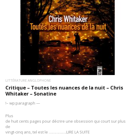
LIRE LA SUITE
LITTÉRATURE ANGLOPHONE
Critique – Toutes les nuances de la nuit – Chris
Whitaker – Sonatine
!– wp:paragraph —
Plus
de huit cents pages pour décrire une obsession qui court sur plus
de
vingt-cinq ans, tel est le …………….LIRE LA SUITE