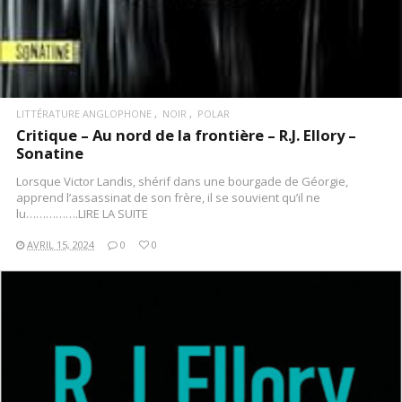
LITTÉRATURE ANGLOPHONE
NOIR
POLAR
Critique – Au nord de la frontière – R.J. Ellory –
Sonatine
Lorsque Victor Landis, shérif dans une bourgade de Géorgie,
apprend l’assassinat de son frère, il se souvient qu’il ne
lu…………….LIRE LA SUITE
AVRIL 15, 2024
0
0