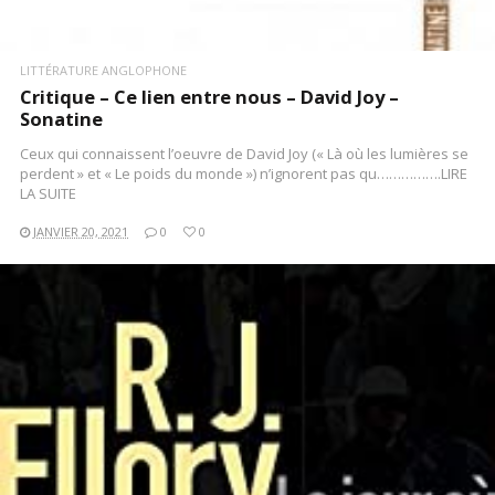
LITTÉRATURE ANGLOPHONE
Critique – Ce lien entre nous – David Joy –
Sonatine
Ceux qui connaissent l’oeuvre de David Joy (« Là où les lumières se
perdent » et « Le poids du monde ») n’ignorent pas qu…………….LIRE
LA SUITE
JANVIER 20, 2021
0
0