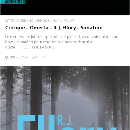
LITTÉRATURE ANGLOPHONE
NOIR
POLAR
Critique – Omerta – R. J. Ellory – Sonatine
Le trentenaire John Harper, obscur plumitif, va devoir quitter son
havre miaméen pour retourner à New York qu’il a
quitté…………….LIRE LA SUITE
JUIN 20, 2023
0
0