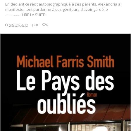
En dédiant ce récit autobiographique à ses parents, Alexandria a
manifestement pardonné à ses géniteurs d’avoir gardé le
…………….LIRE LA SUITE
MAI 25, 2019
0
0
LIRE LA SUITE