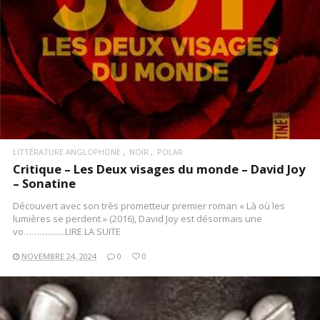
LITTÉRATURE ANGLOPHONE
NOIR
POLAR
Critique – Les Deux visages du monde – David Joy
– Sonatine
Découvert avec son très prometteur premier roman « Là où les
lumières se perdent » (2016), David Joy est désormais une
vo…………….LIRE LA SUITE
NOVEMBRE 24, 2024
0
0