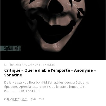
LITTÉRATURE ANGLOPHONE
THRILLER
Critique – Que le diable l’emporte – Anonyme –
Sonatine
De la « saga » du Bourbon Kid, j’ai raté les deux précédents
épisodes. Après la lecture de « Que le diable l’emporte »,
h…………….LIRE LA SUITE
JANVIER 23, 2020
0
0