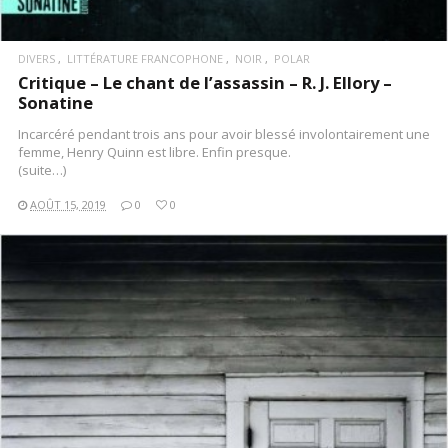
DIVERS
LITTÉRATURE FRANCOPHONE
NOIR
POLAR
Critique – Le chant de l’assassin – R. J. Ellory –
Sonatine
Incarcéré pendant trois ans pour avoir blessé involontairement une
femme, Henry Quinn est libre. Enfin presque.
(suite…)
AOÛT 15, 2019
0
0