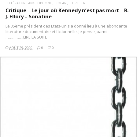
LITTÉRATURE ANGLOPHONE
POLAR
THRILLER
Critique – Le jour où Kennedy n’est pas mort – R.
J. Ellory – Sonatine
Le 35ème président des Etats-Unis a donné lieu à une abondante
littérature documentaire et fictionnelle. Je pense, parmi
…………….LIRE LA SUITE
AOÛT 29, 2020
0
0