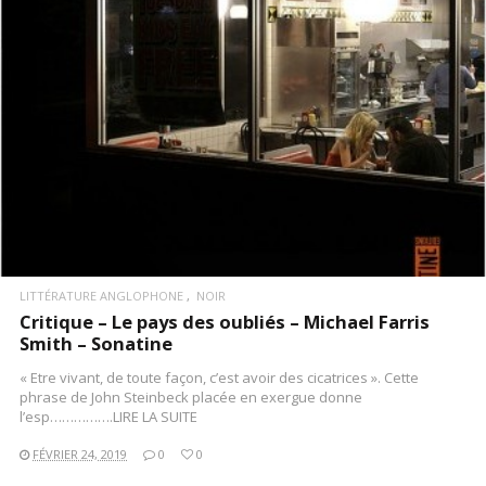
LITTÉRATURE ANGLOPHONE
NOIR
Critique – Le pays des oubliés – Michael Farris
Smith – Sonatine
« Etre vivant, de toute façon, c’est avoir des cicatrices ». Cette
phrase de John Steinbeck placée en exergue donne
l’esp…………….LIRE LA SUITE
FÉVRIER 24, 2019
0
0