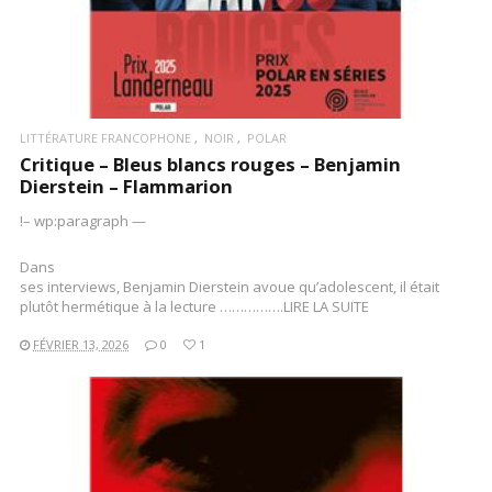
LITTÉRATURE FRANCOPHONE
NOIR
POLAR
Critique – Bleus blancs rouges – Benjamin
Dierstein – Flammarion
!– wp:paragraph —
Dans
ses interviews, Benjamin Dierstein avoue qu’adolescent, il était
plutôt hermétique à la lecture …………….LIRE LA SUITE
FÉVRIER 13, 2026
0
1