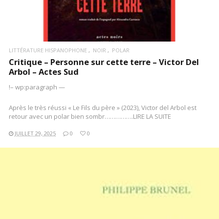
LITTÉRATURE HISPANOPHONE
NOIR
POLAR
Critique – Personne sur cette terre – Victor Del
Arbol – Actes Sud
!– wp:paragraph —
Après le très réussi « Le Fils du père » (2023), Victor del Arbol est
retour avec un polar bien sombr…………….LIRE LA SUITE
JUILLET 29, 2025
0
0