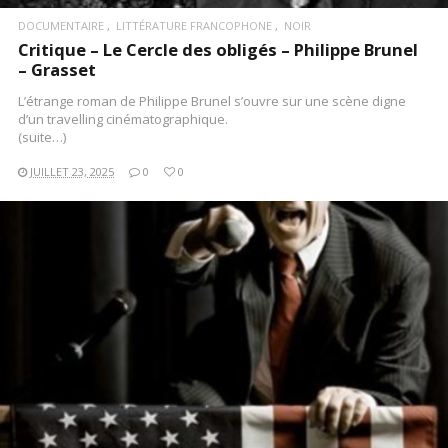
DOCUMENTAIRE
LITTÉRATURE FRANCOPHONE
NOIR
Critique – Le Cercle des obligés – Philippe Brunel
– Grasset
L’étrange roman de Philippe Brunel s’ouvre sur une scène digne
d’un travelling cinématographique.
(suite…)
JUILLET 23, 2025
0
0