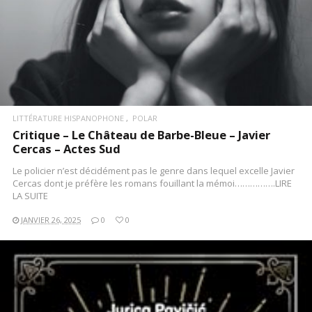
LITTÉRATURE HISPANOPHONE
POLAR
Critique – Le Château de Barbe-Bleue – Javier
Cercas – Actes Sud
Le policier n’est décidément pas le genre dans lequel excelle Javier
Cercas dont je préfère les romans fouillant la mémoi…………….LIRE
LA SUITE
JANVIER 26, 2025
0
0