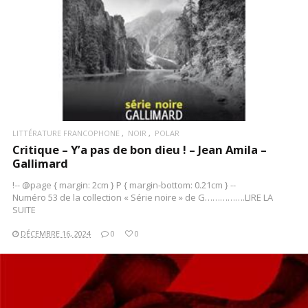
LITTÉRATURE FRANCOPHONE
NOIR
POLAR
Critique – Y’a pas de bon dieu ! – Jean Amila –
Gallimard
!-- @page { margin: 2cm } P { margin-bottom: 0.21cm } --
Numéro 53 de la collection « Série noire » de G…………….LIRE LA
SUITE
DÉCEMBRE 16, 2024
0
0