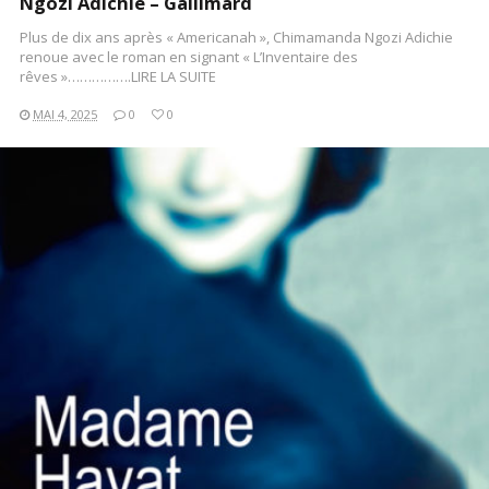
Ngozi Adichie – Gallimard
Plus de dix ans après « Americanah », Chimamanda Ngozi Adichie
renoue avec le roman en signant « L’Inventaire des
rêves »…………….LIRE LA SUITE
MAI 4, 2025
0
0