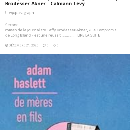
Brodesser-Akner – Calmann-Lévy
!– wp:paragraph —
Second
roman de la journaliste Taffy Brodesser-Akner, « Le Compromis
de Long Island » est une réussit…………….LIRE LA SUITE
DÉCEMBRE 21, 2025
0
0