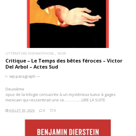
LITTÉRATURE HISPANOPHONE
NOIR
Critique – Le Temps des bêtes féroces – Victor
Del Arbol – Actes Sud
!– wp:paragraph —
Deuxième
opus de la trilogie consacrée à un mystérieux tueur à gages
mexicain qui ressentirait une ce…………….LIRE LA SUITE
JUILLET 20, 2026
0
0