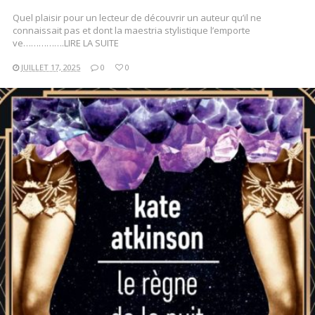
Quel plaisir pour un lecteur de découvrir un auteur qu’il ne
connaissait pas et dont la maestria stylistique l’emporte
ve…………….LIRE LA SUITE
JUILLET 17, 2025
0
0