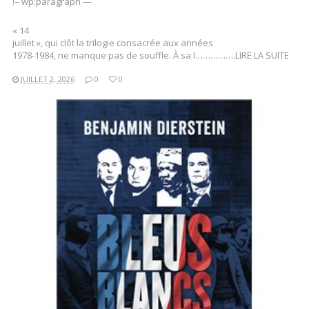
!– wp:paragraph —
« 14
juillet », qui clôt la trilogie consacrée aux années
1978-1984, ne manque pas de souffle. À sa l…………….LIRE LA SUITE
JUILLET 2, 2026
0
0
LIRE LA SUITE