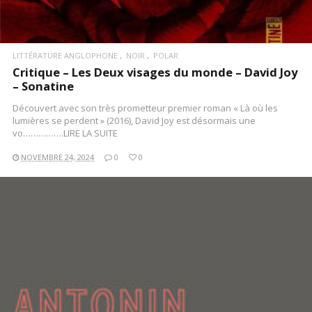
LITTÉRATURE ANGLOPHONE
NOIR
POLAR
Critique – Les Deux visages du monde – David Joy
– Sonatine
Découvert avec son très prometteur premier roman « Là où les
lumières se perdent » (2016), David Joy est désormais une
vo…………….LIRE LA SUITE
NOVEMBRE 24, 2024
0
0