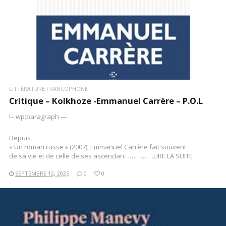
LITTÉRATURE FRANCOPHONE
Critique – Kolkhoze -Emmanuel Carrère – P.O.L
!– wp:paragraph —
Depuis
« Un roman russe » (2007), Emmanuel Carrère fait souvent
de sa vie et de celle de ses ascendan…………….LIRE LA SUITE
SEPTEMBRE 12, 2025
0
0