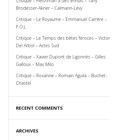
Critique – Fleishman a des ennuis – Taffy
Brodesser-Akner – Calmann-Lévy
Critique – Le Royaume – Emmanuel Carrère –
P.O.L
Critique – Le Temps des bêtes féroces – Victor
Del Arbol – Actes Sud
Critique – Xavier Dupont de Ligonnès – Gilles
Galloux – Max Milo
Critique – Roxanne – Romain Aguila – Buchet-
Chastel
RECENT COMMENTS
ARCHIVES