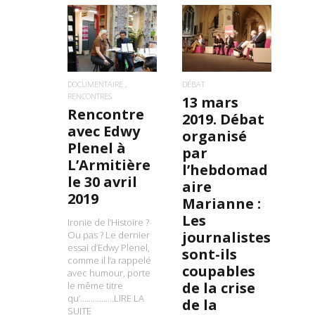
LIRE LA SUITE
LIRE LA SUITE
DOCUMENTAIRE
DÉBAT
RENCONTRES
13 mars
Rencontre
2019. Débat
avec Edwy
organisé
Plenel à
par
L’Armitière
l’hebdomad
le 30 avril
aire
2019
Marianne :
Les
Ironie de l’Histoire ?
journalistes
Ou pas ? Le dernier
essai d’Edwy Plenel,
sont-ils
comme il l’a rappelé
coupables
avec humour, porte
de la crise
le même titre
qu’…………….LIRE LA
de la
SUITE