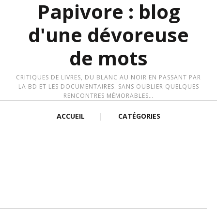
Papivore : blog
d'une dévoreuse
de mots
CRITIQUES DE LIVRES, DU BLANC AU NOIR EN PASSANT PAR
LA BD ET LES DOCUMENTAIRES. SANS OUBLIER QUELQUES
RENCONTRES MÉMORABLES…
ACCUEIL
CATÉGORIES