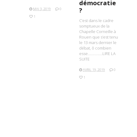
démocratie
?
MAI 3, 2019
0
1
C’est dans le cadre
somptueux de la
Chapelle Corneille à
Rouen que s’est tenu
le 13 mars dernier le
débat, ô combien
esse…………….LIRE LA
SUITE
AVRIL 19, 2019
0
1