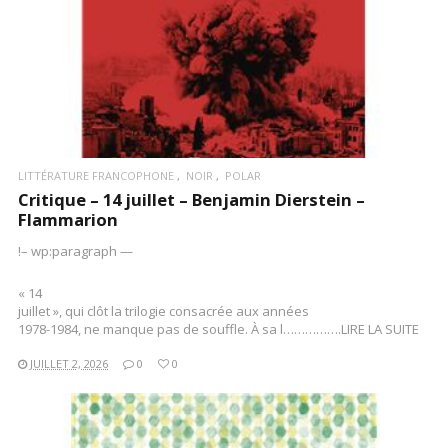
LITTÉRATURE FRANCOPHONE
NOIR
POLAR
Critique – 14 juillet – Benjamin Dierstein –
Flammarion
!– wp:paragraph —
« 14
juillet », qui clôt la trilogie consacrée aux années
1978-1984, ne manque pas de souffle. À sa l…………….LIRE LA SUITE
JUILLET 2, 2026
0
0