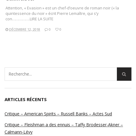
Attention, « Evasion » est un chef-d’oeuvre de roman noir (« la
quintessence du noir » écrit Pierre Lemaître, qui s’y
con…………….LIRE LA SUITE
DÉCEMBRE 12, 2018
0
0
ARTICLES RÉCENTS
Critique – American Spirits – Russell Banks – Actes Sud
Critique – Fleishman a des ennuis – Taffy Brodesser-Akner –
Calmann-Lévy