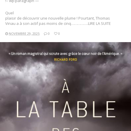
!– wp:paragraph —
Quel
plaisir de découvrir une nouvelle plume ! Pourtant, Thomas
Vinau a à son actif pas moins de cinq…………….LIRE LA SUITE
NOVEMBRE 29, 2025
0
0