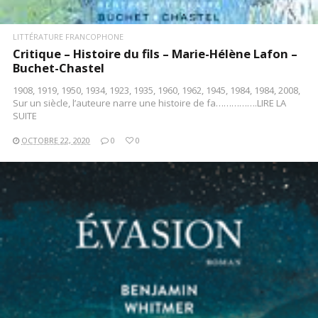
LITTÉRATURE FRANCOPHONE
Critique – Histoire du fils – Marie-Hélène Lafon –
Buchet-Chastel
1908, 1919, 1950, 1934, 1923, 1935, 1960, 1962, 1945, 1984, 1984, 2008,
Sur un siècle, l’auteure narre une histoire de fa…………….LIRE LA
SUITE
OCTOBRE 22, 2020
0
0