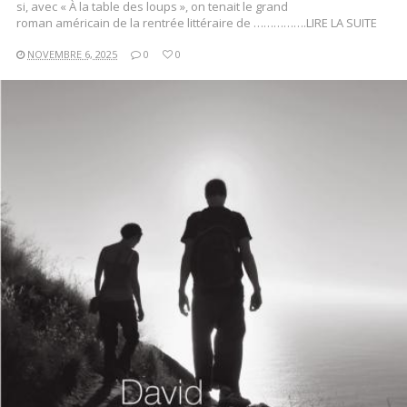
si, avec « À la table des loups », on tenait le grand
roman américain de la rentrée littéraire de …………….LIRE LA SUITE
NOVEMBRE 6, 2025
0
0
LIRE LA SUITE