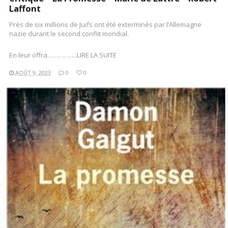
Laffont
Près de six millions de Juifs ont été exterminés par l’Allemagne
nazie durant le second conflit mondial.
En leur offra…………….LIRE LA SUITE
AOÛT 9, 2023
0
0