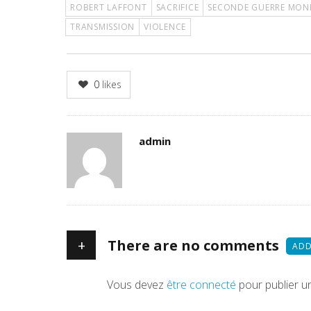
ROBERT LAFFONT
SACRIFICE
SECONDE GUERRE MON
TRANSMISSION
VIOLENCE
0
likes
Author
admin
+
There are no comments
ADD
Vous devez
être connecté
pour publier u