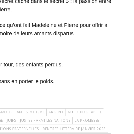
secret caché dans le secret » : la passion entre
ierre.
fice qu’ont fait Madeleine et Pierre pour offrir à
émoire de leurs amants disparus.
r tour, des enfants perdus.
sans en porter le poids.
AMOUR
ANTISÉMITISME
ARGENT
AUTOBIOGRAPHIE
GE
JUIFS
JUSTES PARMI LES NATIONS
LA PROMESSE
TIONS FRATERNELLES
RENTRÉE LITTÉRAIRE JANVIER 2023