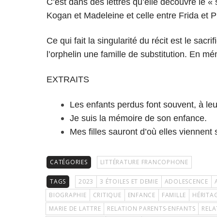
C’est dans des lettres qu’elle découvre le « 
Kogan et Madeleine et celle entre Frida et P
Ce qui fait la singularité du récit est le sacri
l’orphelin une famille de substitution. En m
EXTRAITS
Les enfants perdus font souvent, à leu
Je suis la mémoire de son enfance.
Mes filles sauront d’où elles viennent 
CATÉGORIES
LITTÉRATURE FRANCOPHONE
TAGS
2023
3 ÉTOILES ET DEMIE
ADOLESCENCE
BIOGRAPHIE
CRITIQUE
ENFANCE
FAMILLE
HÉRITA
MARIE DE LATTRE
RELATION PARENTS-ENFANTS
RELA