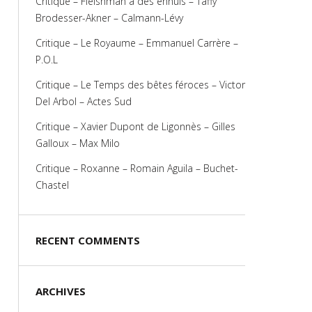
Critique – Fleishman a des ennuis – Taffy
Brodesser-Akner – Calmann-Lévy
Critique – Le Royaume – Emmanuel Carrère –
P.O.L
Critique – Le Temps des bêtes féroces – Victor
Del Arbol – Actes Sud
Critique – Xavier Dupont de Ligonnès – Gilles
Galloux – Max Milo
Critique – Roxanne – Romain Aguila – Buchet-
Chastel
RECENT COMMENTS
ARCHIVES