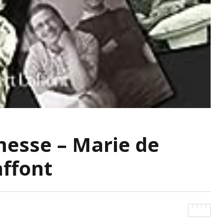
messe – Marie de
affont