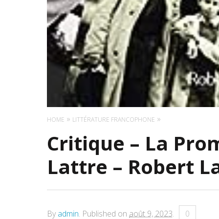
HOME
LITTÉRATURE FRANCOPHONE
Critique – La Pro
Lattre – Robert L
By
admin
.
Published on
août 9, 2023
.
0