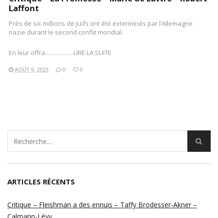
Laffont
Près de six millions de Juifs ont été exterminés par l’Allemagne
nazie durant le second conflit mondial.
En leur offra…………….LIRE LA SUITE
AOÛT 9, 2023
0
0
ARTICLES RÉCENTS
Critique – Fleishman a des ennuis – Taffy Brodesser-Akner –
Calmann-Lévy