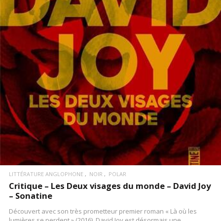
LIRE LA SUITE
LITTÉRATURE ANGLOPHONE
NOIR
POLAR
Critique – Les Deux visages du monde – David Joy
– Sonatine
Découvert avec son très prometteur premier roman « Là où les
lumières se perdent » (2016), David Joy est désormais une