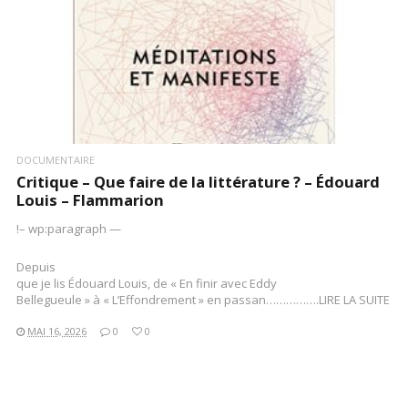
DOCUMENTAIRE
Critique – Que faire de la littérature ? – Édouard
Louis – Flammarion
!– wp:paragraph —
Depuis
que je lis Édouard Louis, de « En finir avec Eddy
Bellegueule » à « L’Effondrement » en passan…………….LIRE LA SUITE
MAI 16, 2026
0
0