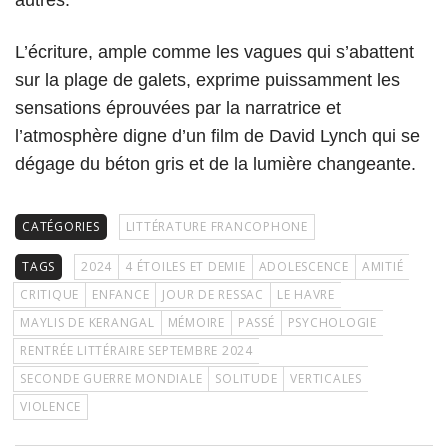
autres.
L’écriture, ample comme les vagues qui s’abattent
sur la plage de galets, exprime puissamment les
sensations éprouvées par la narratrice et
l’atmosphère digne d’un film de David Lynch qui se
dégage du béton gris et de la lumière changeante.
CATÉGORIES
LITTÉRATURE FRANCOPHONE
TAGS
2024
4 ÉTOILES ET DEMIE
ADOLESCENCE
AMITIÉ
CRITIQUE
ENFANCE
JOUR DE RESSAC
LE HAVRE
MAYLIS DE KERANGAL
MÉMOIRE
PASSÉ
PSYCHOLOGIE
RENTRÉE LITTÉRAIRE SEPTEMBRE 2024
SECONDE GUERRE MONDIALE
SOLITUDE
VERTICALES
VIOLENCE