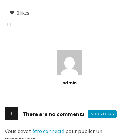
0
likes
Author
admin
+
There are no comments
ADD YOURS
Vous devez
être connecté
pour publier un