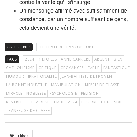
contre la vérité qu’il s’insurge.
Un mensonge affirmé avec suffisamment de
constance, par un nombre suffisant de gens,
cela devient une vérité.
CATÉGORIES
LITTÉRATURE FRANCOPHONE
TAGS
2024
4 ÉTOILES
ANNE CARRIÈRE
ARGENT
BIEN
CATHOLICISME
CRITIQUE
CROYANCES
FABLE
FANTASTIQUE
HUMOUR
IRRATIONALITÉ
JEAN-BAPTISTE DE FROMENT
LA BONNE NOUVELLE
MANIPULATION
MÉPRIS DE CLASSE
MIRACLE
NOBLESSE
PSYCHOLOGIE
RELIGION
RENTRÉE LITTÉRAIRE SEPTEMBRE 2024
RÉSURRECTION
SEXE
TRANSFUGE DE CLASSE
0
likes