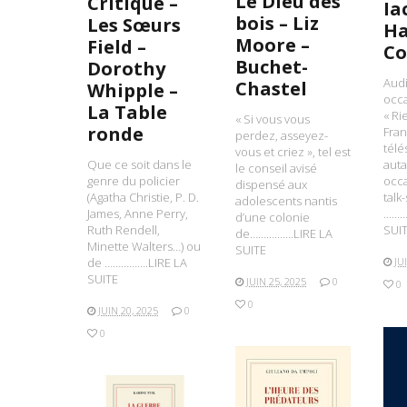
Le Dieu des
Critique –
Ia
bois – Liz
Les Sœurs
Ha
Moore –
Field –
Co
Buchet-
Dorothy
Audi
Chastel
Whipple –
occa
La Table
« Ri
« Si vous vous
ronde
Fran
perdez, asseyez-
télé
vous et criez », tel est
Que ce soit dans le
auta
le conseil avisé
genre du policier
occa
dispensé aux
(Agatha Christie, P. D.
talk
adolescents nantis
James, Anne Perry,
………
d’une colonie
Ruth Rendell,
SUI
de…………….LIRE LA
Minette Walters…) ou
SUITE
de …………….LIRE LA
JU
SUITE
JUIN 25, 2025
0
0
0
JUIN 20, 2025
0
0