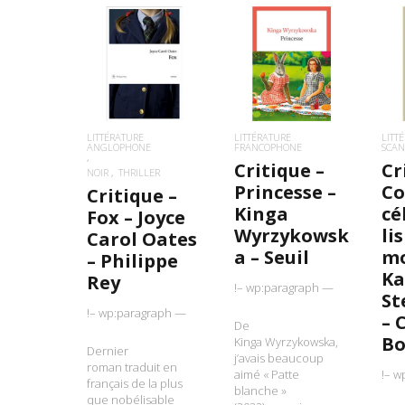
LIRE LA SUITE
LIRE LA SUITE
L
LITTÉRATURE
LITTÉRATURE
LITT
ANGLOPHONE
FRANCOPHONE
SCAN
Critique –
Cr
NOIR
THRILLER
Princesse –
Co
Critique –
Kinga
cé
Fox – Joyce
Wyrzykowsk
li
Carol Oates
a – Seuil
mo
– Philippe
K
Rey
!– wp:paragraph —
St
!– wp:paragraph —
– 
De
Bo
Kinga Wyrzykowska,
Dernier
j’avais beaucoup
roman traduit en
aimé « Patte
!– w
français de la plus
blanche »
que nobélisable