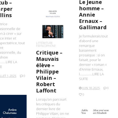
Le Jeune
cub –
homme –
rper
Annie
llins
Ernaux –
LIRE LA SUITE
trice
Gallimard
sionnelle de
en à cirer » sur
Je formulerais tout
ce Inter et
d’abord une
spectatrice, tout
LITTÉRATURE
remarque
FRANCOPHONE
nt
bassement
Critique –
sionnelle, du
prosaïque : si on
-show
Mauvais
faisait, pour le
…….LIRE LA
élève –
dernier « roman »
TE
d’Annie Ernaux,
Philippe
l…………….LIRE LA
ILLET 1, 2025
0
Vilain –
SUITE
Robert
JUIN 18, 2025
0
Laffont
0
Lorsqu’on parcourt
les critiques du
dernier livre de
Philippe Vilain, on ne