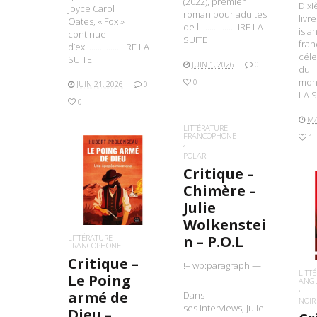
(2022), premier
Dix
Joyce Carol
roman pour adultes
livr
Oates, « Fox »
de l…………….LIRE LA
isla
continue
SUITE
fran
d’ex…………….LIRE LA
céle
SUITE
JUIN 1, 2026
0
du
mon
0
JUIN 21, 2026
0
LA S
0
MA
LITTÉRATURE
FRANCOPHONE
1
POLAR
Critique –
LIRE LA SUITE
Chimère –
Julie
L
Wolkenstei
LITTÉRATURE
n – P.O.L
FRANCOPHONE
Critique –
!– wp:paragraph —
LITT
Le Poing
ANG
armé de
Dans
NOIR
ses interviews, Julie
Dieu –