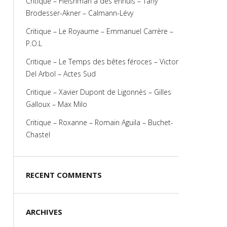
Critique – Fleishman a des ennuis – Taffy
Brodesser-Akner – Calmann-Lévy
Critique – Le Royaume – Emmanuel Carrère –
P.O.L
Critique – Le Temps des bêtes féroces – Victor
Del Arbol – Actes Sud
Critique – Xavier Dupont de Ligonnès – Gilles
Galloux – Max Milo
Critique – Roxanne – Romain Aguila – Buchet-
Chastel
RECENT COMMENTS
ARCHIVES