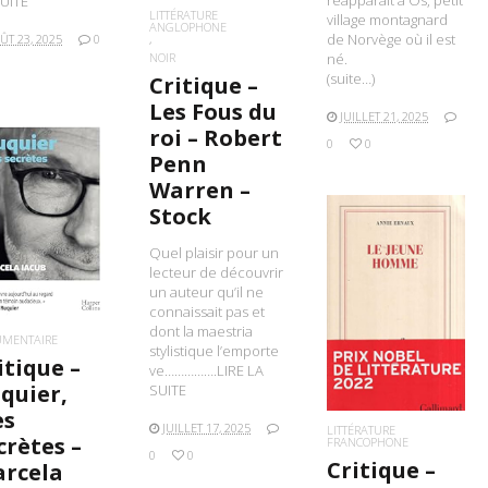
réapparaît à Os, petit
UITE
LITTÉRATURE
village montagnard
ANGLOPHONE
de Norvège où il est
ÛT 23, 2025
0
né.
NOIR
(suite…)
Critique –
Les Fous du
JUILLET 21, 2025
roi – Robert
0
0
Penn
Warren –
Stock
IRE LA SUITE
Quel plaisir pour un
lecteur de découvrir
un auteur qu’il ne
LIRE LA SUITE
connaissait pas et
dont la maestria
UMENTAIRE
stylistique l’emporte
itique –
ve…………….LIRE LA
quier,
SUITE
es
JUILLET 17, 2025
LITTÉRATURE
crètes –
FRANCOPHONE
0
0
Critique –
rcela