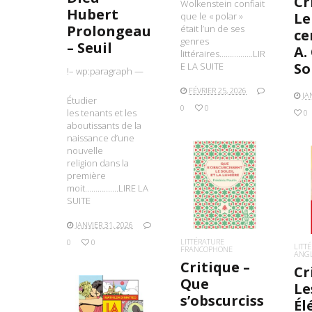
Cr
Wolkenstein confiait
Hubert
Le
que le « polar »
Prolongeau
était l’un de ses
ce
genres
– Seuil
A.
littéraires…………….LIR
So
E LA SUITE
!– wp:paragraph —
FÉVRIER 25, 2026
JA
Étudier
0
0
les tenants et les
0
aboutissants de la
naissance d’une
nouvelle
religion dans la
première
LIRE LA SUITE
moit…………….LIRE LA
L
SUITE
JANVIER 31, 2026
LITTÉRATURE
0
0
LITT
FRANCOPHONE
ANG
Critique –
Cr
Que
Le
s’obscurciss
Él