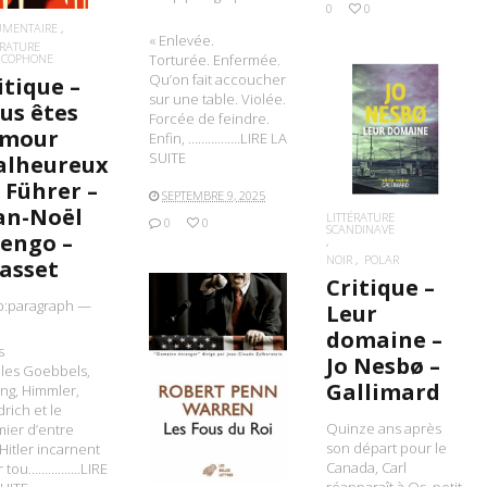
0
0
UMENTAIRE
« Enlevée.
ÉRATURE
Torturée. Enfermée.
NCOPHONE
Qu’on fait accoucher
itique –
sur une table. Violée.
us êtes
Forcée de feindre.
LIRE LA SUITE
amour
Enfin, …………….LIRE LA
SUITE
lheureux
 Führer –
SEPTEMBRE 9, 2025
an-Noël
LITTÉRATURE
0
0
SCANDINAVE
engo –
NOIR
POLAR
asset
Critique –
p:paragraph —
Leur
domaine –
s
Jo Nesbø –
les Goebbels,
LIRE LA SUITE
Gallimard
ng, Himmler,
rich et le
Quinze ans après
ier d’entre
son départ pour le
Hitler incarnent
Canada, Carl
r tou…………….LIRE