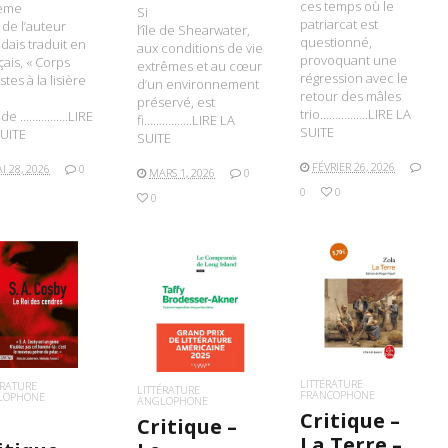
ces temps où le
ième
Si
patriarcat est
e de l’auteur
l’île de Shearwater,
questionné,
ndais traduit en
aux conditions de vie
provoquant une
çais, « Corps
extrêmes et au cœur
régression avec le
stes à la lisière
d’un environnement
retour des mâles
préservé, est
trio…………….LIRE LA
de …………….LIRE
fi…………….LIRE LA
SUITE
UITE
SUITE
FÉVRIER 26, 2026
I 28, 2026
0
MARS 1, 2026
0
0
0
0
LIRE LA SUITE
IRE LA SUITE
LIRE LA SUITE
LITTÉRATURE
ÉRATURE
LITTÉRATURE
FRANCOPHONE
LOPHONE
ANGLOPHONE
Critique –
Critique –
La Terre –