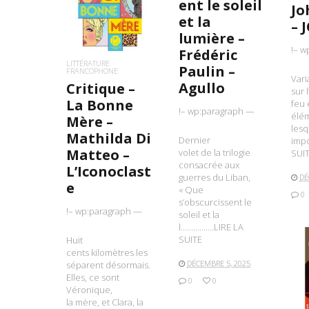
ent le soleil
Jo
LIRE LA SUITE
et la
– 
lumière –
!– w
Frédéric
LITTÉRATURE
Paulin –
FRANCOPHONE
Vari
Agullo
Critique –
sur l
La Bonne
feu e
!– wp:paragraph —
élé
Mère –
lesq
Mathilda Di
Dernier
imp
Matteo –
volet de la trilogie
SUI
consacrée aux
L’Iconoclast
guerres du Liban,
DÉ
e
« Que
0
s’obscurcissent le
!– wp:paragraph —
soleil et la
l…………….LIRE LA
SUITE
Huit
cents kilomètres les
DÉCEMBRE 5, 2025
séparent désormais.
L
Elles, ce sont
0
0
Véronique,
la mère, et Clara, la