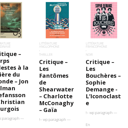
IRE LA SUITE
LIRE LA SUITE
LIRE LA SUITE
ÉRATURE
LITTÉRATURE
LITTÉRATURE
DINAVE
ANGLOPHONE
FRANCOPHONE
itique –
THRILLER
NOIR
rps
Critique –
Critique –
lestes à la
Les
Les
sière du
Fantômes
Bouchères –
nde – Jon
de
Sophie
alman
Shearwater
Demange -
efansson
– Charlotte
L’Iconoclast
Christian
McConaghy
e
urgois
– Gaïa
!– wp:paragraph —
p:paragraph —
!– wp:paragraph —
En