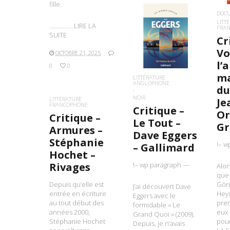
fille.
DOC
LITT
…………….LIRE LA
FRA
SUITE
LIRE LA SUITE
Cr
Vo
OCTOBRE 21, 2025
l’
0
0
ma
LITTÉRATURE
ANGLOPHONE
du
NOIR
LITTÉRATURE
Je
FRANCOPHONE
Critique –
Or
Critique –
Le Tout –
Gr
Armures –
Dave Eggers
Stéphanie
!– w
– Gallimard
Hochet –
Rivages
!– wp:paragraph —
Alor
que 
Depuis qu’elle est
Göri
J’ai découvert Dave
entrée en écriture
Heyd
Eggers avec le
au tout début des
prem
formidable « Le
années 2000,
eux 
Grand Quoi » (2009).
Stéphanie Hochet
pou
Depuis, je n’avais