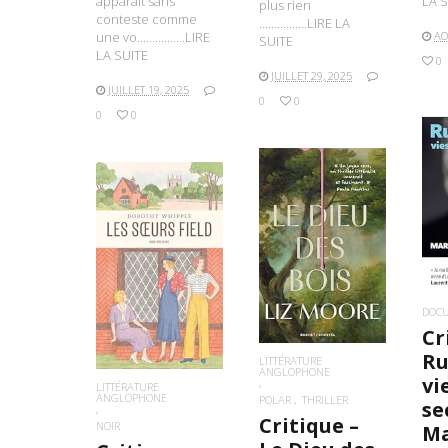
apparaît sans
LA S
plus rien
conteste comme
…………….LIRE LA
une vo…………….LIRE
AO
SUITE
LA SUITE
0
JUILLET 29, 2025
JUILLET 19, 2025
0
0
0
0
L
LIRE LA SUITE
LIRE LA SUITE
DOC
Cr
Ru
LITTÉRATURE
ANGLOPHONE
vi
LITTÉRATURE
ANGLOPHONE
POLAR
THRILLER
se
Critique –
NOIR
Ma