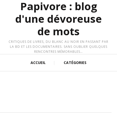
Papivore : blog
d'une dévoreuse
de mots
CRITIQUES DE LIVRES, DU BLANC AU NOIR EN PASSANT PAR
LA BD ET LES DOCUMENTAIRES. SANS OUBLIER QUELQUES
RENCONTRES MÉMORABLES…
ACCUEIL
CATÉGORIES