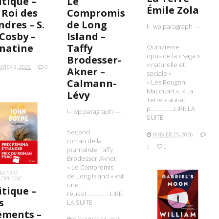
itique –
Le
Émile Zola
 Roi des
Compromis
ndres – S.
de Long
!– wp:paragraph —
 Cosby –
Island –
natine
Taffy
Quinzième
opus de la « saga »
Brodesser-
« naturelle et
NVIER 9, 2026
0
Akner –
sociale »
Calmann-
« Les Rougon-
Macquart », « La
Lévy
Terre » aurait
p…………….LIRE LA
!– wp:paragraph —
SUITE
Second
IRE LA SUITE
JANVIER 25, 2026
roman de la
0
0
journaliste Taffy
Brodesser-Akner,
« Le Compromis
ÉRATURE
de Long Island » est
LOPHONE
une
itique –
réussit…………….LIRE
s
LIRE LA SUITE
LA SUITE
éments –