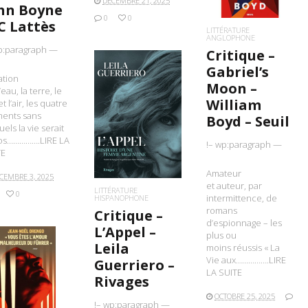
DÉCEMBRE 21, 2025
hn Boyne
0
0
JC Lattès
LITTÉRATURE
ANGLOPHONE
p:paragraph —
Critique –
Gabriel’s
ation
Moon –
’eau, la terre, le
William
t l’air, les quatre
LIRE LA SUITE
ments sans
Boyd – Seuil
uels la vie serait
os…………….LIRE LA
!– wp:paragraph —
TE
Amateur
CEMBRE 3, 2025
et auteur, par
LITTÉRATURE
0
intermittence, de
HISPANOPHONE
romans
Critique –
d’espionnage – les
L’Appel –
plus ou
Leila
moins réussis « La
Vie aux…………….LIRE
Guerriero –
IRE LA SUITE
LA SUITE
Rivages
OCTOBRE 25, 2025
!– wp:paragraph —