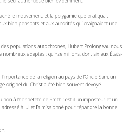
ent, le seul authentique bien évidemment.
ntaché le mouvement, et la polygamie que pratiquait
e aux bien-pensants et aux autorités qui craignaient une
s des populations autochtones, Hubert Prolongeau nous
nombreux adeptes : quinze millions, dont six aux États-
de l’importance de la religion au pays de l’Oncle Sam, un
ge originel du Christ a été bien souvent dévoyé…
ou non à l’honnêteté de Smith : est-il un imposteur et un
t adressé à lui et l’a missionné pour répandre la bonne
on.