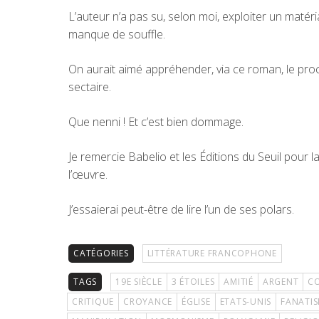
L’auteur n’a pas su, selon moi, exploiter un maté
manque de souffle.
On aurait aimé appréhender, via ce roman, le pr
sectaire.
Que nenni ! Et c’est bien dommage.
Je remercie Babelio et les Éditions du Seuil pour 
l’œuvre.
J’essaierai peut-être de lire l’un de ses polars.
CATÉGORIES
LITTÉRATURE FRANCOPHONE
TAGS
19E SIÈCLE
3 ÉTOILES
AMITIÉ
ARGENT
CO
CRITIQUE
CROYANCE
ÉGLISE
ETATS-UNIS
FANATI