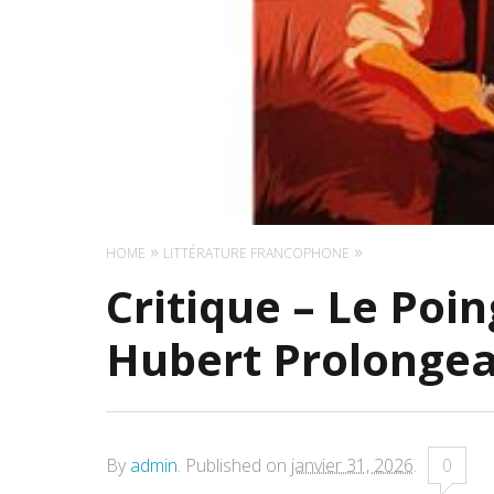
HOME
LITTÉRATURE FRANCOPHONE
Critique – Le Poi
Hubert Prolongea
By
admin
.
Published on
janvier 31, 2026
.
0