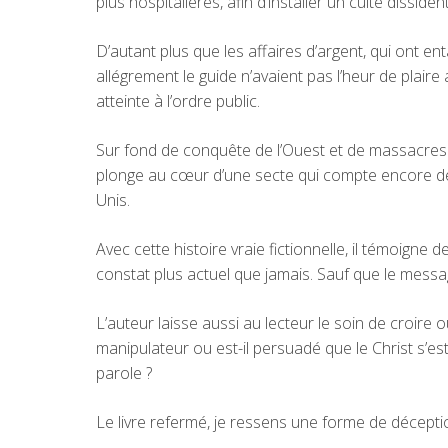
plus hospitalières, afin d’installer un culte dissid
D’autant plus que les affaires d’argent, qui ont e
allégrement le guide n’avaient pas l’heur de plair
atteinte à l’ordre public.
Sur fond de conquête de l’Ouest et de massacre
plonge au cœur d’une secte qui compte encore de 
Unis.
Avec cette histoire vraie fictionnelle, il témoigne 
constat plus actuel que jamais. Sauf que le messa
L’auteur laisse aussi au lecteur le soin de croire 
manipulateur ou est-il persuadé que le Christ s’es
parole ?
Le livre refermé, je ressens une forme de décepti