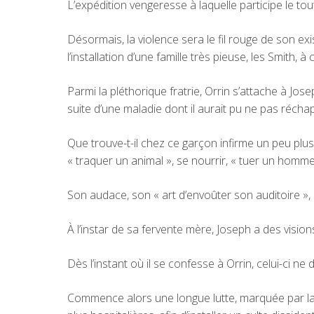
L’expédition vengeresse à laquelle participe le tou
Désormais, la violence sera le fil rouge de son ex
l’installation d’une famille très pieuse, les Smith,
Parmi la pléthorique fratrie, Orrin s’attache à Jos
suite d’une maladie dont il aurait pu ne pas récha
Que trouve-t-il chez ce garçon infirme un peu plus âg
« traquer un animal », se nourrir, « tuer un homme 
Son audace, son « art d’envoûter son auditoire »
À l’instar de sa fervente mère, Joseph a des visions 
Dès l’instant où il se confesse à Orrin, celui-ci n
Commence alors une longue lutte, marquée par la f