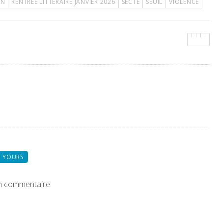
ON
RENTRÉE LITTÉRAIRE JANVIER 2026
SECTE
SEUIL
VIOLENCE
 YOURS
n commentaire.