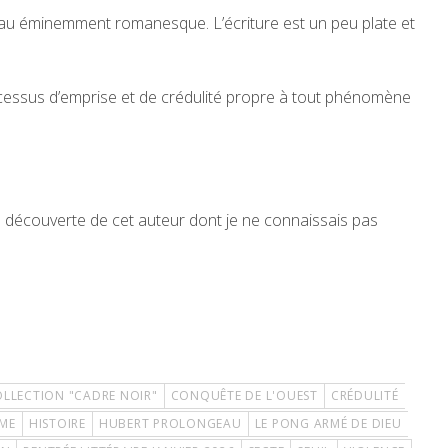
riau éminemment romanesque. L’écriture est un peu plate et
ocessus d’emprise et de crédulité propre à tout phénomène
la découverte de cet auteur dont je ne connaissais pas
LLECTION "CADRE NOIR"
CONQUÊTE DE L'OUEST
CRÉDULITÉ
SME
HISTOIRE
HUBERT PROLONGEAU
LE PONG ARMÉ DE DIEU