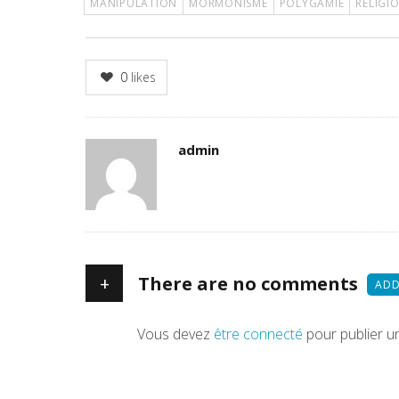
MANIPULATION
MORMONISME
POLYGAMIE
RELIGI
0
likes
Author
admin
+
There are no comments
ADD
Vous devez
être connecté
pour publier u