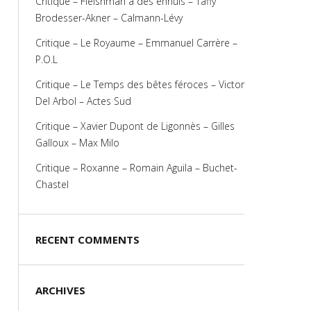
Critique – Fleishman a des ennuis – Taffy
Brodesser-Akner – Calmann-Lévy
Critique – Le Royaume – Emmanuel Carrère –
P.O.L
Critique – Le Temps des bêtes féroces – Victor
Del Arbol – Actes Sud
Critique – Xavier Dupont de Ligonnès – Gilles
Galloux – Max Milo
Critique – Roxanne – Romain Aguila – Buchet-
Chastel
RECENT COMMENTS
ARCHIVES