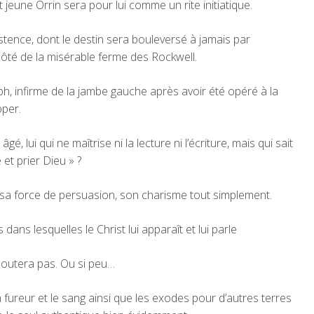
t jeune Orrin sera pour lui comme un rite initiatique.
istence, dont le destin sera bouleversé à jamais par
 à côté de la misérable ferme des Rockwell.
eph, infirme de la jambe gauche après avoir été opéré à la
pper.
é, lui qui ne maîtrise ni la lecture ni l’écriture, mais qui sait
et prier Dieu » ?
, sa force de persuasion, son charisme tout simplement.
dans lesquelles le Christ lui apparaît et lui parle
e doutera pas. Ou si peu…
ureur et le sang ainsi que les exodes pour d’autres terres