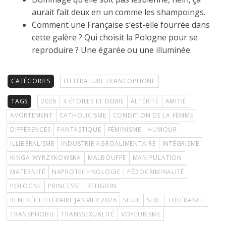
aurait fait deux en un comme les shampoings.
Comment une Française s’est-elle fourrée dans
cette galère ? Qui choisit la Pologne pour se
reproduire ? Une égarée ou une illuminée.
CATÉGORIES
LITTÉRATURE FRANCOPHONE
TAGS
2026
4 ÉTOILES ET DEMIE
ALTÉRITÉ
AMITIÉ
AVORTEMENT
CATHOLICISME
CONDITION DE LA FEMME
DIFFÉRENCES
FANTASTIQUE
FÉMINISME
HUMOUR
ILLIBÉRALISME
INDUSTRIE AGROALIMENTAIRE
INTÉGRISME
KINGA WYRZYKOWSKA
MALBOUFFE
MANIPULATION
MATERNITÉ
NAPROTECHNOLOGIE
PÉDOCRIMINALITÉ
POLOGNE
PRINCESSE
RELIGION
RENTRÉE LITTÉRAIRE JANVIER 2026
SEUIL
SEXE
TOLÉRANCE
TRANSPHOBIE
TRANSSEXUALITÉ
VOYEURISME