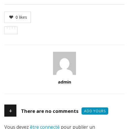
0
likes
Author
admin
+
There are no comments
ADD YOURS
Vous devez
être connecté
pour publier un