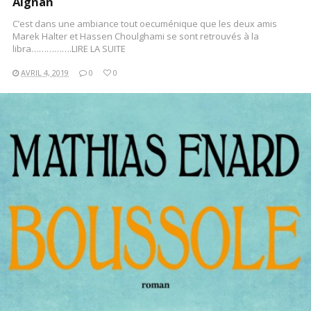
Aignan
C’est dans une ambiance tout oecuménique que les deux amis
Marek Halter et Hassen Choulghami se sont retrouvés à la
libra…………….LIRE LA SUITE
AVRIL 4, 2019
0
0