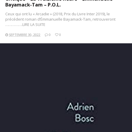
Bayamack-Tam – P.O.L.
Ceux qui ont lu « Arcadie » (2018, Prix du Livre Inter 2019), le
précédent roman d’Émmanuelle Bayamack-Tam, retrouveront
…………….LIRE LA SUITE
SEPTEMBRE 30, 2022
0
0