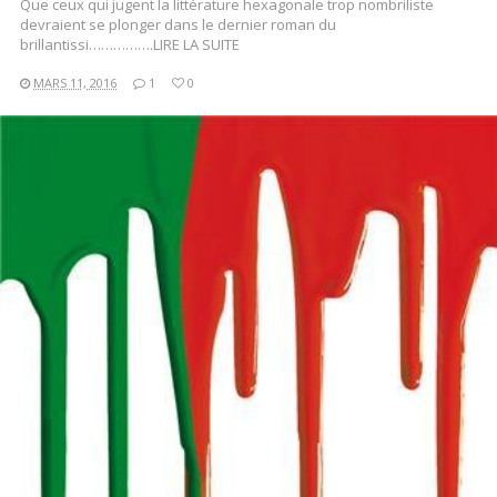
Que ceux qui jugent la littérature hexagonale trop nombriliste
devraient se plonger dans le dernier roman du
brillantissi…………….LIRE LA SUITE
MARS 11, 2016
1
0
LIRE LA SUITE