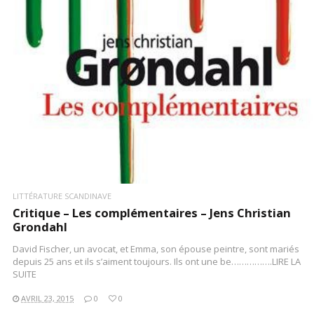
LITTÉRATURE SCANDINAVE
Critique – Les complémentaires – Jens Christian
Grondahl
David Fischer, un avocat, et Emma, son épouse peintre, sont mariés
depuis 25 ans et ils s’aiment toujours. Ils ont une be…………….LIRE LA
SUITE
AVRIL 23, 2015
0
0