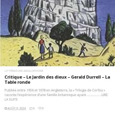
LITTÉRATURE ANGLOPHONE
Critique – Le Jardin des dieux – Gerald Durrell – La
Table ronde
Publiée entre 1956 et 1978 en Angleterre, la « Trilogie de Corfou »
raconte l’expérience d’une famille britannique ayant …………….LIRE
LA SUITE
AOÛT 9, 2024
0
0