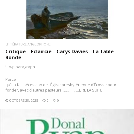
LITTÉRATURE ANGLOPHONE
Critique – Éclaircie – Carys Davies – La Table
Ronde
!– wp:paragraph —
Parce
qu’il a fait sécession de l’Église presbytérienne d’Écosse pour
fonder, avec d’autres pasteurs…………….LIRE LA SUITE
OCTOBRE 28, 2025
0
0