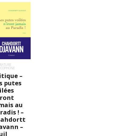
IRE LA SUITE
ÉRATURE
NCOPHONE
itique –
s putes
ilées
iront
mais au
radis ! –
ahdortt
avann –
uil