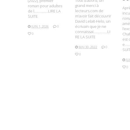
Tout d’abord, un
(2022), premier
grand merci à
roman pour adultes
Aprè
lecteurs.com de
de l…………….LIRE LA
incu
m’avoir fait découvrir
SUITE
rom
David Lelait-Helo, un
amér
écrivain que je ne
JUIN 1, 2026
0
l’ex
connaissai…………….LI
Cha
0
RE LA SUITE
est 
e……
MAI 30, 2022
0
SUI
0
JU
0