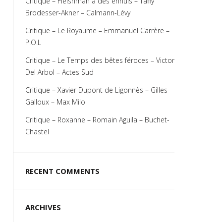
Critique – Fleishman a des ennuis – Taffy
Brodesser-Akner – Calmann-Lévy
Critique – Le Royaume – Emmanuel Carrère –
P.O.L
Critique – Le Temps des bêtes féroces – Victor
Del Arbol – Actes Sud
Critique – Xavier Dupont de Ligonnès – Gilles
Galloux – Max Milo
Critique – Roxanne – Romain Aguila – Buchet-
Chastel
RECENT COMMENTS
ARCHIVES