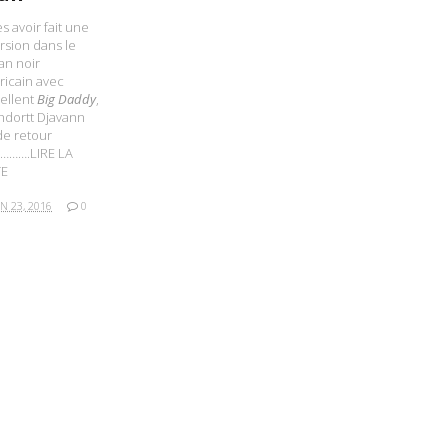
s avoir fait une
rsion dans le
an noir
icain avec
cellent
Big Daddy
,
hdortt Djavann
de retour
……….LIRE LA
TE
IN 23, 2016
0