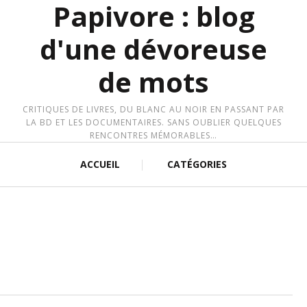
Papivore : blog
d'une dévoreuse
de mots
CRITIQUES DE LIVRES, DU BLANC AU NOIR EN PASSANT PAR
LA BD ET LES DOCUMENTAIRES. SANS OUBLIER QUELQUES
RENCONTRES MÉMORABLES…
ACCUEIL
CATÉGORIES