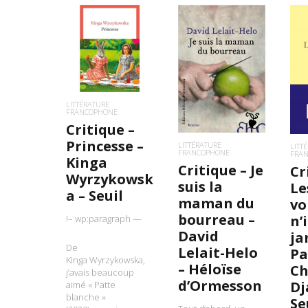
LIRE LA SUITE
LIRE LA SUITE
L
LITTÉRATURE
FRANCOPHONE
Critique –
Princesse –
LITTÉRATURE
LITT
FRANCOPHONE
FRA
Kinga
Critique – Je
Cr
Wyrzykowsk
suis la
Le
a – Seuil
maman du
vo
bourreau –
n’
!– wp:paragraph —
David
ja
De
Lelait-Helo
Pa
Kinga Wyrzykowska,
– Héloïse
Ch
j’avais beaucoup
d’Ormesson
Dj
aimé « Patte
blanche »
Se