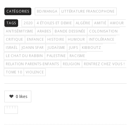
CATÉGORIES
BD/MANGA
LITTÉRATURE FRANCOPHONE
TAGS
2020
4 ÉTOILES ET DEMIE
ALGÉRIE
AMITIÉ
AMOUR
ANTISÉMITISME
ARABES
BANDE DESSINÉE
COLONISATION
CRITIQUE
ENFANCE
HISTOIRE
HUMOUR
INTOLÉRANCE
ISRAËL
JOANN SFAR
JUDAÏSME
JUIFS
KIBBOUTZ
LE CHAT DU RABBIN
PALESTINE
RACISME
RELATION PARENTS-ENFANTS
RELIGION
RENTREZ CHEZ VOUS !
TOME 10
VIOLENCE
0
likes