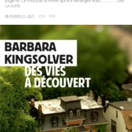
page 65. Ce n’est pas la forme qui m’a dérangée mais…………….LIRE
LA SUITE
FÉVRIER 21, 2021
0
0
LIRE LA SUITE