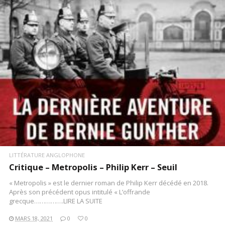
LITTÉRATURE ANGLOPHONE
Critique – Metropolis – Philip Kerr – Seuil
« Metropolis » est le dernier roman de Philip Kerr décédé en 2018.
Après son précédent opus intitulé « L’offrande
grecque…………….LIRE LA SUITE
MARS 18, 2021
0
0