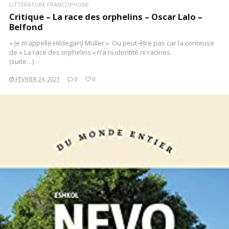
LITTÉRATURE FRANCOPHONE
Critique – La race des orphelins – Oscar Lalo –
Belfond
« Je m’appelle Hildegard Müller ». Ou peut-être pas car la conteuse
de « La race des orphelins » n’a ni identité ni racines.
(suite…)
FÉVRIER 24, 2021
0
0