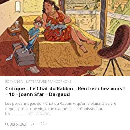
LIRE LA SUITE
BD/MANGA
LITTÉRATURE FRANCOPHONE
Critique – Le Chat du Rabbin – Rentrez chez vous !
– 10 – Joann Sfar – Dargaud
Les personnages du « Chat du Rabbin », qu’on a plaisir à suivre
depuis près d’une vingtaine d’années, se réunissent au
bo…………….LIRE LA SUITE
JUIN 5, 2021
0
0