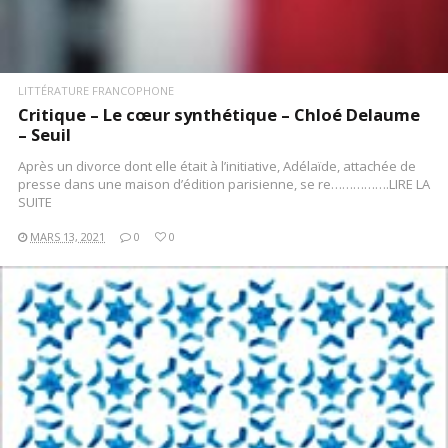
LITTÉRATURE FRANCOPHONE
Critique – Le cœur synthétique – Chloé Delaume
– Seuil
Après un divorce dont elle était à l’initiative, Adélaïde, attachée de
presse dans une maison d’édition parisienne, se re…………….LIRE LA
SUITE
MARS 13, 2021
0
0