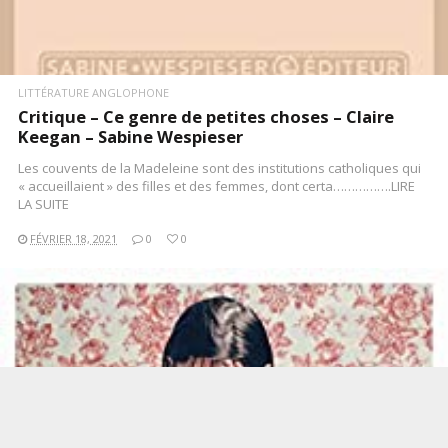
LITTÉRATURE ANGLOPHONE
Critique – Ce genre de petites choses – Claire
Keegan – Sabine Wespieser
Les couvents de la Madeleine sont des institutions catholiques qui
« accueillaient » des filles et des femmes, dont certa…………….LIRE
LA SUITE
FÉVRIER 18, 2021
0
0