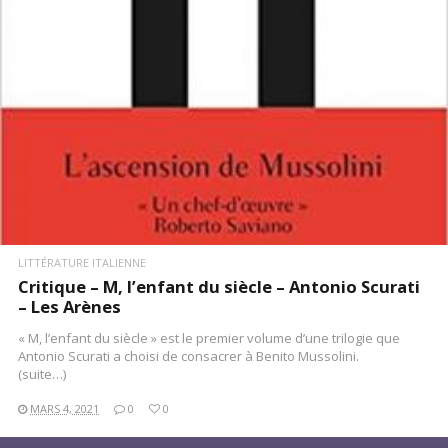
LITTÉRATURE ITALIENNE
Critique – M, l’enfant du siècle – Antonio Scurati
– Les Arènes
« M, l’enfant du siècle » est le premier volume d’une trilogie que
Antonio Scurati a choisi de consacrer à Benito Mussolini.
(suite…)
MARS 4, 2021
0
0