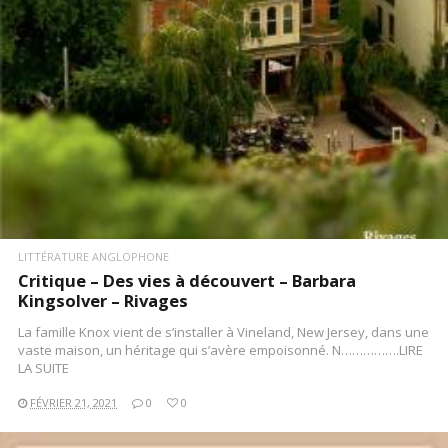
LITTÉRATURE ANGLOPHONE
Critique – Des vies à découvert – Barbara
Kingsolver – Rivages
La famille Knox vient de s’installer à Vineland, New Jersey, dans une
vaste maison, un héritage qui s’avère empoisonné. N…………….LIRE
LA SUITE
FÉVRIER 21, 2021
0
0