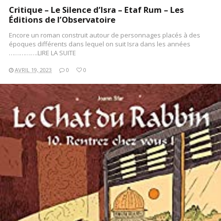
Critique – Le Silence d’Isra – Etaf Rum – Les
Éditions de l’Observatoire
Encore un roman construit autour de personnages placés à des
époques différents dans lequel on suit Isra dans les années
…………….LIRE LA SUITE
AVRIL 19, 2023
0
0