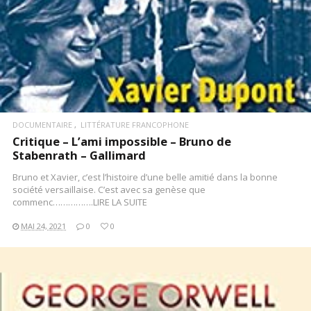
DOCUMENTAIRE
LITTÉRATURE FRANCOPHONE
Critique – L’ami impossible – Bruno de
Stabenrath – Gallimard
Bruno et Xavier, c’est l’histoire d’une belle amitié dans la bonne
société versaillaise. C’est avec sa genèse que
commenc…………….LIRE LA SUITE
MAI 24, 2021
0
0