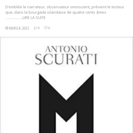
D’emblée le narrateur, observateur omniscient, prévient le lecteur
que, dans la bourgade islandaise de quatre cents âmes
…………….LIRE LA SUITE
MARS 8, 2021
0
0
LIRE LA SUITE