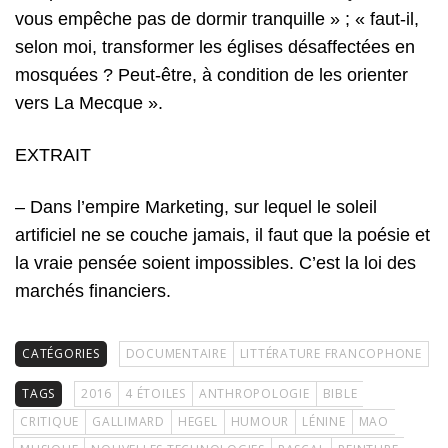
vous empêche pas de dormir tranquille » ; « faut-il,
selon moi, transformer les églises désaffectées en
mosquées ? Peut-être, à condition de les orienter
vers La Mecque ».
EXTRAIT
– Dans l’empire Marketing, sur lequel le soleil
artificiel ne se couche jamais, il faut que la poésie et
la vraie pensée soient impossibles. C’est la loi des
marchés financiers.
CATÉGORIES
DOCUMENTAIRE
LITTÉRATURE FRANCOPHONE
TAGS
2016
4 ÉTOILES
ANTHROPOLOGIE
BIBLE
CRITIQUE
GALLIMARD
HEGEL
HUMOUR
LÉNINE
MAO