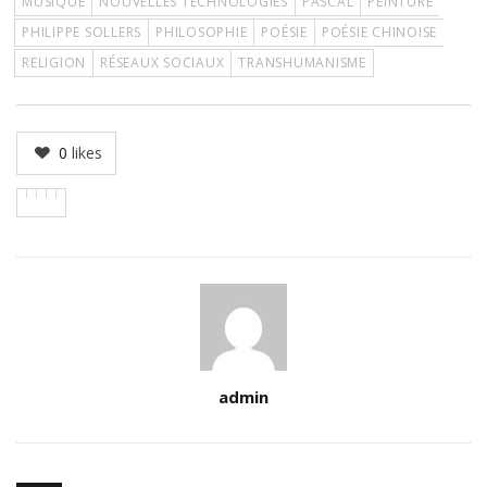
MUSIQUE
NOUVELLES TECHNOLOGIES
PASCAL
PEINTURE
PHILIPPE SOLLERS
PHILOSOPHIE
POÉSIE
POÉSIE CHINOISE
RELIGION
RÉSEAUX SOCIAUX
TRANSHUMANISME
0
likes
Author
admin